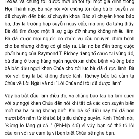
Texas và chúng tôi được mời ăn tối tại một gia đình trong
Hội Thánh này. Bà này nói với chúng tôi rằng bà bị suyễn và
đã chuyển đến bác sĩ chuyên khoa. Bác sĩ chuyên khoa bảo
bà, đây là trường hợp suyễn nguy cấp, mà ông đã từng thấy.
Bà đã tìm được một ít sự giúp đỡ nhưng không nhiều lắm.
Bà đã được mọi người có chức vụ cầu nguyện chữa bệnh
cho bà nhưng không có gì xảy ra. Lần nọ bà đến trong cuộc
phấn hưng của Raymond T. Richey đang tổ chức tại vùng đó,
bà đang ở trong hàng ngàn người xin chữa bệnh và ông bảo
bà bắt đầu ngợi khen Chúa cho tới lúc bà đã được lành. Bà
nói với ông là bà không được lành, Richey bảo bà cảm tạ
Chúa về Lời Ngài và nói “Lời Chúa nói tôi đã được lành”.
Vậy bà bắt đầu làm điều đó, và chẳng bao lâu bà làm quen
với sự ngợi khen Chúa đến nỗi khi tất cả các cơn suyễn biến
mất mà bà cũng không biết. Khi bà kể điều này thì đã hơn
mười bốn năm từ khi bà bị triệu chứng suyễn. Kinh Thánh nói,
“Đừng lo lắng gì cả...” (Phi-líp 4:6) vì vậy, bạn có thể tỏ lời
cầu xin với sự cảm tạ vì bạn biết Chúa sẽ nghe bạn.