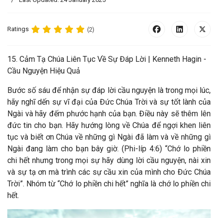
Ratings
(2)
15. Cảm Tạ Chúa Liên Tục Về Sự Đáp Lời |
Kenneth Hagin -
Cầu Nguyện Hiệu Quả
Bước số sáu để nhận sự đáp lời cầu nguyện là trong mọi lúc,
hãy nghĩ dến sự vĩ đại của Đức Chúa Trời và sự tốt lành của
Ngài và hãy đếm phước hạnh của bạn. Điều này sẽ thêm lên
đức tin cho bạn. Hãy hướng lòng về Chúa để ngợi khen liên
tục và biết ơn Chúa về những gì Ngài đã làm và về những gì
Ngài đang làm cho bạn bây giờ. (Phi-líp 4:6) “Chớ lo phiền
chi hết nhưng trong mọi sự hãy dùng lời cầu nguyện, nài xin
và sự tạ ơn mà trình các sự cầu xin của mình cho Đức Chúa
Trời”. Nhóm từ “Chớ lo phiền chi hết” nghĩa là chớ lo phiền chi
hết.