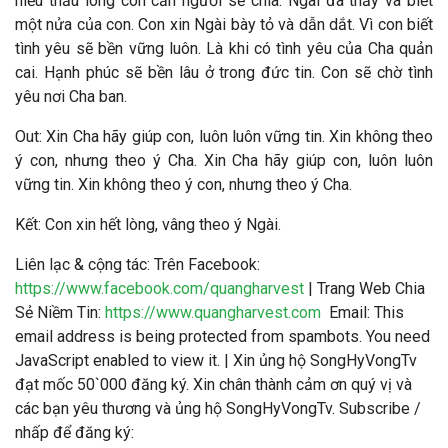
hiểu thấu lòng con cần người sẻ chia. Ngài đã thấy và biết
một nửa của con. Con xin Ngài bày tỏ và dẫn dắt. Vì con biết
tình yêu sẽ bền vững luôn. Là khi có tình yêu của Cha quản
cai. Hạnh phúc sẽ bền lâu ở trong đức tin. Con sẽ chờ tình
yêu nơi Cha ban.
Out: Xin Cha hãy giúp con, luôn luôn vững tin. Xin không theo
ý con, nhưng theo ý Cha.
Xin Cha hãy giúp con, luôn luôn
vững tin. Xin không theo ý con, nhưng theo ý Cha.
Kết: Con xin hết lòng, vâng theo ý Ngài.
Liên lạc & cộng tác
: Trên Facebook:
https://www.facebook.com/quangharvest
| Trang Web Chia
Sẻ Niềm Tin:
https://www.quangharvest.com
Email:
This
email address is being protected from spambots. You need
JavaScript enabled to view it.
| Xin ủng hộ SongHyVongTv
đạt mốc 50`000 đăng ký. Xin chân thành cảm ơn quý vị và
các bạn yêu thương và ủng hộ SongHyVongTv. Subscribe /
nhấp để đăng ký: