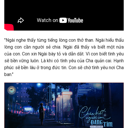
"
Ngài nghe thấy từng tiếng lòng con thở than. Ngài hiểu thấu
lòng con cần người sẻ chia. Ngài đã thấy và biết một nửa
của con. Con xin Ngài bày tỏ và dẫn dắt. Vì con biết tình yêu
sẽ bền vững luôn. Là khi có tình yêu của Cha quản cai. Hạnh
phúc sẽ bền lâu ở trong đức tin. Con sẽ chờ tình yêu nơi Cha
ban.
"