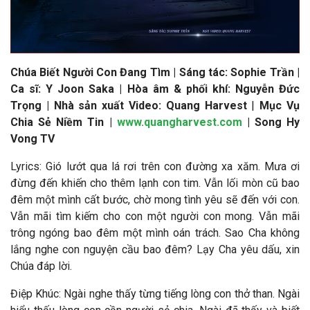
Chúa Biết Người Con Đang Tìm | Sáng tác: Sophie Trần |
Ca sĩ: Y Joon Saka | Hòa âm & phối khí: Nguyễn Đức
Trọng | Nhà sản xuất Video: Quang Harvest
|
Mục Vụ
Chia Sẻ Niềm Tin |
www.quangharvest.com
| Song Hy
Vong TV
Lyrics: Gió lướt qua lá rơi trên con đường xa xăm. Mưa ơi
đừng đến khiến cho thêm lạnh con tim. Vẫn lối mòn cũ bao
đêm một mình cất bước, chờ mong tình yêu sẽ đến với con.
Vẫn mãi tìm kiếm cho con một người con mong. Vẫn mãi
trông ngóng bao đêm một mình oán trách. Sao Cha không
lắng nghe con nguyện cầu bao đêm? Lạy Cha yêu dấu, xin
Chúa đáp lời.
Điệp Khúc: Ngài nghe thấy từng tiếng lòng con thở than. Ngài