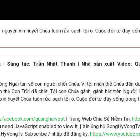
y nguyện xin huyết Chúa tuôn rửa sạch tội ô. Cuộc đời từ đây số
h
|
Sáng tác:
Trần Nhật Thanh
|
Nhà sản xuất Video: Q
òng Ngài tan vỡ con người chối Chúa. Vì tội nhân thế Chúa đến d
n thế Con Trời đã chết. Tội con Chúa gánh, gánh hết trên Người. N
 xin huyết Chúa tuôn rửa sạch tội ô. Cuộc đời từ đây sống trong 
w.facebook.com/quangharvest
| Trang Web Chia Sẻ Niềm Tin:
htt
need JavaScript enabled to view it.
| Xin ủng hộ SongHyVongTv 
ngHyVongTv. Subscribe / nhấp để đăng ký:
https://www.youtube.