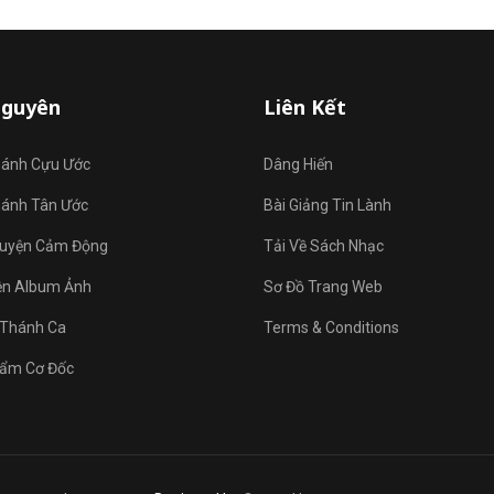
Nguyên
Liên Kết
hánh Cựu Ước
Dâng Hiến
hánh Tân Ước
Bài Giảng Tin Lành
uyện Cảm Động
Tải Về Sách Nhạc
ện Album Ảnh
Sơ Đồ Trang Web
Thánh Ca
Terms & Conditions
ẩm Cơ Đốc