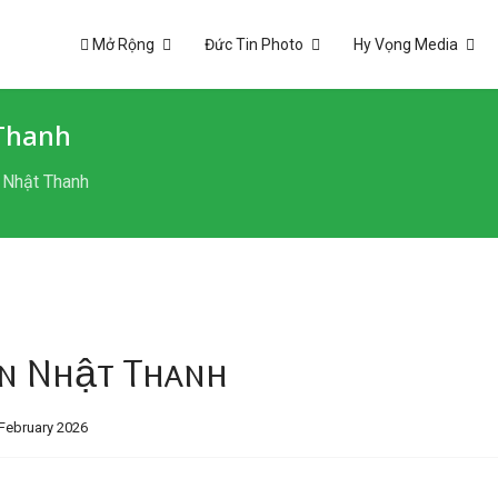
Mở Rộng
Đức Tin Photo
Hy Vọng Media
 Thanh
 Nhật Thanh
ần Nhật Thanh
February 2026