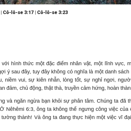
| Cô-lô-se 3:17 | Cô-lô-se 3:23
 với hình thức một đặc điểm nhân vật, một lĩnh vực, m
 gợi ý sau đây, tuy đây không có nghĩa là một danh sác
, niềm vui, sự kiên nhẫn, lòng tốt, sự nghỉ ngơi, ngườ
, can đảm, chủ động, thật thà, truyền cảm hứng, hoàn thà
rung và ngăn ngừa bạn khỏi sự phân tâm. Chúng ta đã 
Ở Nêhêmi 6:3, ông ta không thể ngưng công việc của ô
tường thành! Và ông ta đang thực hiện một việc vĩ đại