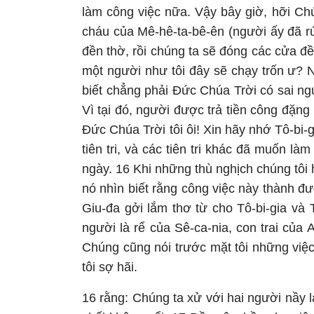
làm công việc nữa. Vậy bây giờ, hỡi Chú
cháu của Mê-hê-ta-bê-ên (người ấy đã rú
đền thờ, rồi chúng ta sẽ đóng các cửa đề
một người như tôi đây sẽ chạy trốn ư? 
biết chẳng phải Đức Chúa Trời có sai ngườ
Vì tại đó, người được trả tiền công đặng 
Đức Chúa Trời tôi ôi! Xin hãy nhớ Tô-bi-
tiên tri, và các tiên tri khác đã muốn l
ngày. 16 Khi những thù nghịch chúng tôi 
nó nhìn biết rằng công việc này thành đ
Giu-đa gởi lắm thơ từ cho Tô-bi-gia và T
người là rể của Sê-ca-nia, con trai của 
Chúng cũng nói trước mặt tôi những việc 
tôi sợ hãi.
16 rằng: Chúng ta xử với hai người nầy l