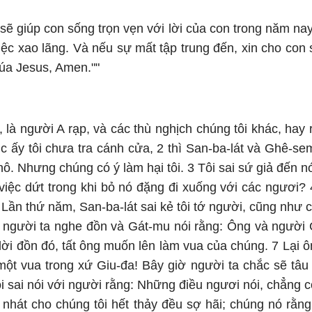
ẽ giúp con sống trọn vẹn với lời của con trong năm nay
iệc xao lãng. Và nếu sự mất tập trung đến, xin cho co
húa Jesus, Amen.""
, là người A rạp, và các thù nghịch chúng tôi khác, hay 
 ấy tôi chưa tra cánh cửa, 2 thì San-ba-lát và Ghê-sem,
nô. Nhưng chúng có ý làm hại tôi. 3 Tôi sai sứ giả đến 
iệc dứt trong khi bỏ nó đặng đi xuống với các ngươi? 4
5 Lần thứ năm, San-ba-lát sai kẻ tôi tớ người, cũng như 
ộc người ta nghe đồn và Gát-mu nói rằng: Ông và người G
ời đồn đó, tất ông muốn lên làm vua của chúng. 7 Lại ôn
 một vua trong xứ Giu-đa! Bây giờ người ta chắc sẽ tâu
ôi sai nói với người rằng: Những điều ngươi nói, chẳng c
nhát cho chúng tôi hết thảy đều sợ hãi; chúng nó rằn