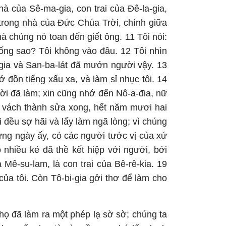
à của Sê-ma-gia, con trai của Đê-la-gia,
 trong nhà của Đức Chúa Trời, chính giữa
à chúng nó toan đến giết ông. 11 Tôi nói:
ống sao? Tôi không vào đâu. 12 Tôi nhìn
bi-gia và San-ba-lát đã mướn người vậy. 13
ớ đồn tiếng xấu xa, và làm sỉ nhục tôi. 14
ười đã làm; xin cũng nhớ đến Nô-a-đia, nữ
un, vách thành sửa xong, hết năm mươi hai
 đều sợ hãi và lấy làm ngã lòng; vì chúng
ững ngày ấy, có các người tước vị của xứ
ó nhiều kẻ đã thề kết hiệp với người, bởi
 Mê-su-lam, là con trai của Bê-rê-kia. 19
của tôi. Còn Tô-bi-gia gởi thơ để làm cho
 họ đã làm ra một phép lạ sờ sờ; chúng ta