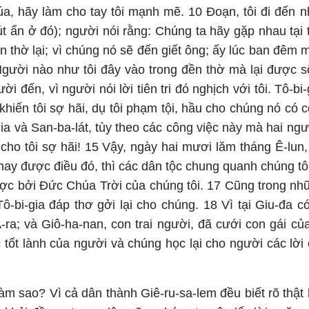
a, hãy làm cho tay tôi mạnh mẽ. 10 Đoạn, tôi đi đến nh
t ẩn ở đó); người nói rằng: Chúng ta hãy gặp nhau tại
n thờ lại; vì chúng nó sẽ đến giết ông; ấy lúc ban đêm m
Người nào như tôi đây vào trong đền thờ mà lại được s
i đến, vì người nói lời tiên tri đó nghịch với tôi. Tô-
khiến tôi sợ hãi, dụ tôi phạm tội, hầu cho chúng nó có c
gia và San-ba-lát, tùy theo các công việc này mà hai ng
àm cho tôi sợ hãi! 15 Vậy, ngày hai mươi lăm tháng Ê-l
hay được điều đó, thì các dân tộc chung quanh chúng tôi
ược bởi Đức Chúa Trời của chúng tôi. 17 Cũng trong nh
ô-bi-gia đáp thơ gởi lại cho chúng. 18 Vì tại Giu-đa c
A-ra; và Giô-ha-nan, con trai người, đã cưới con gái của
tốt lành của người và chúng học lại cho người các lời 
àm sao? Vì cả dân thành Giê-ru-sa-lem đều biết rõ thật