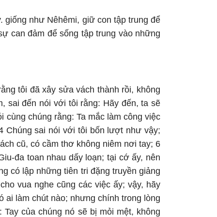
. giống như Nêhêmi, giữ con tập trung để
n sự can đảm để sống tập trung vào những
rằng tôi đã xây sửa vách thành rồi, không
 sai đến nói với tôi rằng: Hãy đến, ta sẽ
nói cùng chúng rằng: Ta mắc làm công việc
 Chúng sai nói với tôi bốn lượt như vậy;
cách cũ, có cầm thơ không niêm nơi tay; 6
iu-đa toan nhau dấy loạn; tại cớ ấy, nên
g có lập những tiên tri đặng truyền giảng
 cho vua nghe cũng các việc ấy; vậy, hãy
ó ai làm chút nào; nhưng chính trong lòng
g: Tay của chúng nó sẽ bị mỏi mệt, không