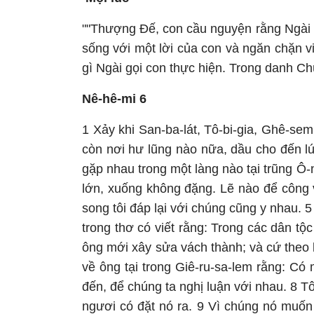
""Thượng Đế, con cầu nguyện rằng Ngài s
sống với một lời của con và ngăn chặn v
gì Ngài gọi con thực hiện. Trong danh C
Nê-hê-mi 6
1 Xảy khi San-ba-lát, Tô-bi-gia, Ghê-sem
còn nơi hư lũng nào nữa, dầu cho đến lúc
gặp nhau trong một làng nào tại trũng Ô-
lớn, xuống không đặng. Lẽ nào để công v
song tôi đáp lại với chúng cũng y nhau. 
trong thơ có viết rằng: Trong các dân t
ông mới xây sửa vách thành; và cứ theo l
về ông tại trong Giê-ru-sa-lem rằng: Có
đến, để chúng ta nghị luận với nhau. 8 T
ngươi có đặt nó ra. 9 Vì chúng nó muốn 