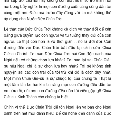
mã sụp đổ, câu nói này không còn thật nữa. Nó trở thành lối
nói bóng bẫy nghĩa là mọi con đường cuối cùng cũng dẫn tới
cùng một nơi. Điều mà trước đây đúng với La mã không thể
áp dụng cho Nước Đức Chúa Trời.
Lẽ thật của Đức Chúa Trời không xê dịch và thay đổi để cân
bằng giữa quyền lực con người và tư tưởng thay đổi của con
người. Lẽ thật còn hơn là vô thời gian . . nó là đời đời. Con
đường đến với Đức Chúa Trời bắt đầu tại cánh cửa: Chúa
Giê-su Christ. Tại sao Đức Chúa Trời sai Con độc sanh của
Ngài nếu có những chọn lựa khác? Tại sao lại sai Chúa Giê-
su nếu Ngài chỉ là sự chọn lựa hay nhất? Tôi sẽ không tình
nguyện sai các con trai của tôi trừ khi đó là cách duy nhất.
Một mình Chúa Giê-su là sự chuộc tội của chúng ta. Thật là
một lầm lẫn tai hại khi tin rằng mọi con đường đều dẫn tới
ơn cứu rỗi, dù mọi con đường đều dẫn tới việc gặp gỡ Chúa
Giê-su. Kinh Thánh cho chúng ta biết:
Chính vì thế, Đức Chúa Trời đã tôn Ngài lên và ban cho Ngài
danh trên hết mọi danh hiệu; Để khi nghe đến danh của Đức