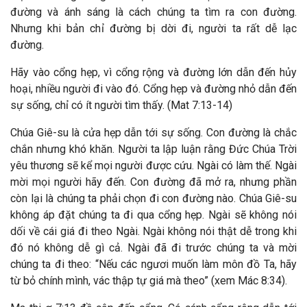
đường và ánh sáng là cách chúng ta tìm ra con đường.
Nhưng khi bản chỉ đường bị dời đi, người ta rất dễ lạc
đường.
Hãy vào cổng hẹp, vì cổng rộng và đường lớn dẫn đến hủy
hoại, nhiều người đi vào đó. Cổng hẹp và đường nhỏ dẫn đến
sự sống, chỉ có ít người tìm thấy. (Mat 7:13-14)
Chúa Giê-su là cửa hẹp dẫn tới sự sống. Con đường là chắc
chắn nhưng khó khăn. Người ta lập luận rằng Đức Chúa Trời
yêu thương sẽ kể mọi người được cứu. Ngài có làm thế. Ngài
mời mọi người hãy đến. Con đường đã mở ra, nhưng phần
còn lại là chúng ta phải chọn đi con đường nào. Chúa Giê-su
không áp đặt chúng ta đi qua cổng hẹp. Ngài sẽ không nói
dối về cái giá đi theo Ngài. Ngài không nói thật dễ trong khi
đó nó không dễ gì cả. Ngài đã đi trước chúng ta và mời
chúng ta đi theo: “Nếu các ngươi muốn làm môn đồ Ta, hãy
từ bỏ chính mình, vác thập tự giá mà theo” (xem Mác 8:34).