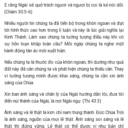
E rằng Ngài sẽ quở trách ngươi và ngươi bị coi là kẻ nói dối.
(Châm 30:5-6)
Nhiều người tin chúng ta đã tiến bộ trong khôn ngoan và đạt
tới hình thức cao hơn trong lí luận và này là lúc giải nghĩa lại
Kinh Thánh. Làm sao chúng ta tưởng tượng điều này khi có
sự hỗn loạn khắp toàn cầu? Mỗi ngày chúng ta nghe một
hành động tàn ác mới xuất hiện.
Nếu chúng ta là thước đo của khôn ngoan, thì dường như quả
đất này đã cân chúng ta và phát hiện chúng ta thiếu cân. Thay
vì tưởng tượng mình được khai sáng, chúng ta cần xin ánh
sáng của Chúa.
Xin ban ánh sáng và chân lý của Ngài hướng dẫn tôi, đưa tôi
đến núi thánh của Ngài, là nơi Ngài ngự. (Thi 43:3)
Ánh sáng và lẽ thật là kim chỉ nam trung thành. Đức Chúa Trời
là ánh sáng, nguồn của mọi lẽ thật. Ánh sáng soi sáng và lẽ
thật thì đứng vững. Lẽ thật có thể được ví như bản chỉ