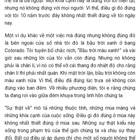
mẹ và là bà ngoại. Mọi khía cạnh này là đúng với tôi hiện tại,
nhưng nó không đúng với mọi người. Vì thế, điều gì đó đúng
với tôi 10 năm trước đây không nhất thiết đúng về tôi ngày
nay.
Một ví dụ khác về một việc mà đúng nhưng không đúng đó
là bên ngoài cửa sổ nhà tôi đó là bầu trời xanh ở bang
Colorado. Tôi tuyên bố chắc nịch, “Bầu trời màu xanh!” và vài
giờ sau những lời của tôi vẫn còn đúng. Nhưng nó không
phải là chân lí, vì nó có thể vỡ cái thang đo nhiệt độ cho rằng
chân lí thì phải nhất quán. Khi mặt trời lặn, bầu trời không còn
màu xanh nữa. Vì thế, điều đã đúng lúc trưa sẽ không còn
đúng vào ban đêm. Về nhiều phương diện, tôi e rằng chúng
ta đang rơi vào giữa đêm khuya trong linh hồn chúng ta.
“Sự thật về” mô tả những thuộc tính, những mùa màng và
những khía cạnh của cuộc sống. Điều gì đó đúng ở mùa này
không nhất thiết đúng ở mùa sau. Những sự thật kiểu này
sống trong phạm trù của thế giới chúng ta và chịu sự thay
đổi. Bất cứ điều gì áp dụng chỉ cho một số người không thể