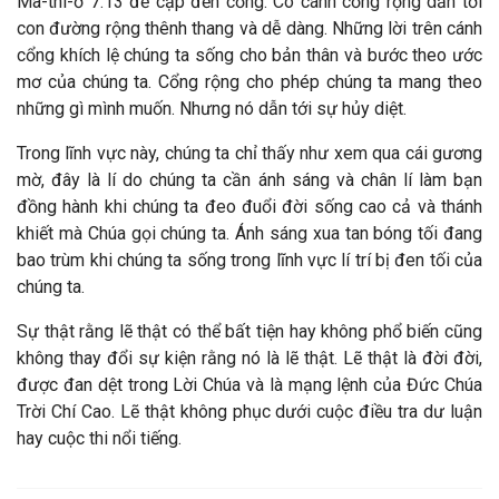
Ma-thi-ơ 7:13 đề cập đến cổng. Có cánh cổng rộng dẫn tới
con đường rộng thênh thang và dễ dàng. Những lời trên cánh
cổng khích lệ chúng ta sống cho bản thân và bước theo ước
mơ của chúng ta. Cổng rộng cho phép chúng ta mang theo
những gì mình muốn. Nhưng nó dẫn tới sự hủy diệt.
Trong lĩnh vực này, chúng ta chỉ thấy như xem qua cái gương
mờ, đây là lí do chúng ta cần ánh sáng và chân lí làm bạn
đồng hành khi chúng ta đeo đuổi đời sống cao cả và thánh
khiết mà Chúa gọi chúng ta. Ánh sáng xua tan bóng tối đang
bao trùm khi chúng ta sống trong lĩnh vực lí trí bị đen tối của
chúng ta.
Sự thật rằng lẽ thật có thể bất tiện hay không phổ biến cũng
không thay đổi sự kiện rằng nó là lẽ thật. Lẽ thật là đời đời,
được đan dệt trong Lời Chúa và là mạng lệnh của Đức Chúa
Trời Chí Cao. Lẽ thật không phục dưới cuộc điều tra dư luận
hay cuộc thi nổi tiếng.