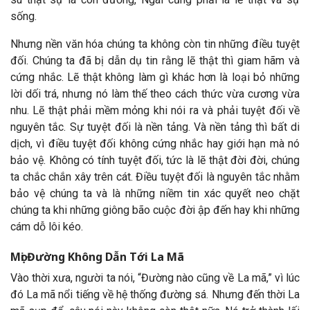
sống.
Nhưng nền văn hóa chúng ta không còn tin những điều tuyệt
đối. Chúng ta đã bị dẫn dụ tin rằng lẽ thật thì giam hãm và
cứng nhắc. Lẽ thật không làm gì khác hơn là loại bỏ những
lời dối trá, nhưng nó làm thế theo cách thức vừa cương vừa
nhu. Lẽ thật phải mềm mỏng khi nói ra và phải tuyệt đối về
nguyên tắc. Sự tuyệt đối là nền tảng. Và nền tảng thì bất di
dịch, vì điều tuyệt đối không cứng nhắc hay giới hạn mà nó
bảo vệ. Không có tính tuyệt đối, tức là lẽ thật đời đời, chúng
ta chắc chắn xây trên cát. Điều tuyệt đối là nguyên tắc nhằm
bảo vệ chúng ta và là những niềm tin xác quyết neo chặt
chúng ta khi những giông bão cuộc đời ập đến hay khi những
cám dỗ lôi kéo.
Mọi Đường Không Dẫn Tới La Mã
Vào thời xưa, người ta nói, “Đường nào cũng về La mã,” vì lúc
đó La mã nổi tiếng về hệ thống đường sá. Nhưng đến thời La