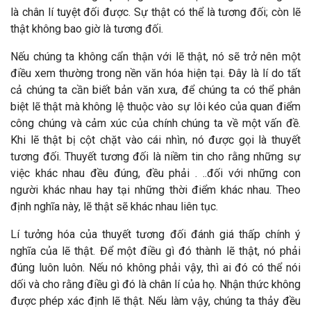
là chân lí tuyệt đối được. Sự thật có thể là tương đối; còn lẽ
thật không bao giờ là tương đối.
Nếu chúng ta không cẩn thận với lẽ thật, nó sẽ trở nên một
điều xem thường trong nền văn hóa hiện tại. Đây là lí do tất
cả chúng ta cần biết bản văn xưa, để chúng ta có thể phân
biệt lẽ thật mà không lệ thuộc vào sự lôi kéo của quan điểm
công chúng và cảm xúc của chính chúng ta về một vấn đề.
Khi lẽ thật bị cột chặt vào cái nhìn, nó được gọi là thuyết
tương đối. Thuyết tương đối là niềm tin cho rằng những sự
việc khác nhau đều đúng, đều phải . ..đối với những con
người khác nhau hay tại những thời điểm khác nhau. Theo
định nghĩa này, lẽ thật sẽ khác nhau liên tục.
Lí tưởng hóa của thuyết tương đối đánh giá thấp chính ý
nghĩa của lẽ thật. Để một điều gì đó thành lẽ thật, nó phải
đúng luôn luôn. Nếu nó không phải vậy, thì ai đó có thể nói
dối và cho rằng điều gì đó là chân lí của họ. Nhận thức không
được phép xác định lẽ thật. Nếu làm vậy, chúng ta thảy đều