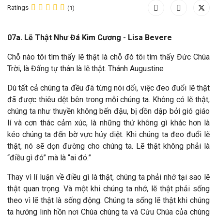
Ratings
(1)
07a. Lẽ Thật Như Đá Kim Cương - Lisa Bevere
Chỗ nào tôi tìm thấy lẽ thật là chỗ đó tôi tìm thấy Đức Chúa
Trời, là Đấng tự thân là lẽ thật. Thánh Augustine
Dù tất cả chúng ta đều đã từng nói dối, việc đeo đuổi lẽ thật
đã được thiêu dệt bên trong mỗi chúng ta. Không có lẽ thật,
chúng ta như thuyền không bến đậu, bị dồn dập bởi gió giáo
lí và cơn thác cảm xúc, là những thứ không gì khác hơn là
kéo chúng ta đến bờ vực hủy diệt. Khi chúng ta đeo đuổi lẽ
thật, nó sẽ dọn đường cho chúng ta. Lẽ thật không phải là
“điều gì đó” mà là “ai đó.”
Thay vì lí luận về điều gì là thật, chúng ta phải nhớ tại sao lẽ
thật quan trọng. Và một khi chúng ta nhớ, lẽ thật phải sống
theo vì lẽ thật là sống động. Chúng ta sống lẽ thật khi chúng
ta hướng linh hồn nơi Chúa chúng ta và Cứu Chúa của chúng