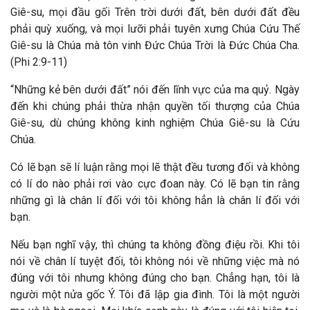
Giê-su, mọi đầu gối Trên trời dưới đất, bên dưới đất đều
phải quỳ xuống, và mọi lưỡi phải tuyên xưng Chúa Cứu Thế
Giê-su là Chúa mà tôn vinh Đức Chúa Trời là Đức Chúa Cha.
(Phi 2:9-11)
“Những kẻ bên dưới đất” nói đến lĩnh vực của ma quỷ. Ngày
đến khi chúng phải thừa nhận quyền tối thượng của Chúa
Giê-su, dù chúng không kinh nghiệm Chúa Giê-su là Cứu
Chúa.
Có lẽ bạn sẽ lí luận rằng mọi lẽ thật đều tương đối và không
có lí do nào phải rơi vào cực đoan này. Có lẽ bạn tin rằng
những gì là chân lí đối với tôi không hẳn là chân lí đối với
bạn.
Nếu bạn nghĩ vậy, thì chúng ta không đồng điệu rồi. Khi tôi
nói về chân lí tuyệt đối, tôi không nói về những việc mà nó
đúng với tôi nhưng không đúng cho bạn. Chẳng hạn, tôi là
người một nửa gốc Ý. Tôi đã lập gia đình. Tôi là một người