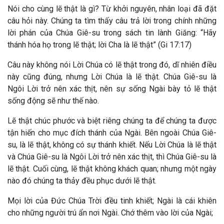
Nói cho cùng lẽ thật là gì? Từ khởi nguyên, nhân loại đã đặt
câu hỏi này. Chúng ta tìm thấy câu trả lời trong chính những
lời phán của Chúa Giê-su trong sách tin lành Giăng: “Hãy
thánh hóa họ trong lẽ thật; lời Cha là lẽ thật” (Gi 17:17)
Câu này không nói Lời Chúa có lẽ thật trong đó, dĩ nhiên điều
này cũng đúng, nhưng Lời Chúa là lẽ thật. Chúa Giê-su là
Ngôi Lời trở nên xác thịt, nên sự sống Ngài bày tỏ lẽ thật
sống động sẽ như thế nào.
Lẽ thật chúc phước và biệt riêng chúng ta để chúng ta được
tận hiến cho mục đích thánh của Ngài. Bên ngoài Chúa Giê-
su, là lẽ thật, không có sự thánh khiết. Nếu Lời Chúa là lẽ thật
và Chúa Giê-su là Ngôi Lời trở nên xác thịt, thì Chúa Giê-su là
lẽ thật. Cuối cùng, lẽ thật không khách quan; nhưng một ngày
nào đó chúng ta thảy đều phục dưới lẽ thật.
Mọi lời của Đức Chúa Trời đều tinh khiết; Ngài là cái khiên
cho những người trú ẩn nơi Ngài. Chớ thêm vào lời của Ngài;