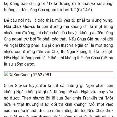
ta, Đấng bảo chúng ta, “Ta là đường đi, lẽ thật và sự sống.
Không ai đến cùng Cha ngoại trừ bởi Ta” (Gi 14:6).
Để câu nói này là xác thật, mỗi yếu tố phải tự đứng vững.
Nếu Chúa Giê-su là con đường mà không chỉ là một trong
nhiều con đường, thì chắc chắn là chuyện không ai đến cùng
Cha ngoại trừ bởi Ta phải xác thật. Nếu Chúa Giê-su nói dối
và Ngài không phải là đại diện thật và Ngài chỉ là một trong
nhiều con đường đến với Cha, thì Ngài không thể là lẽ thật.
Nếu Ngài không phải là lẽ thật, thì không thể nào Chúa Giê-su
là sự sống được.
Chúa Giê-su tuyệt đối là tất cả những gì Ngài phán còn
không Ngài không là gì cả. Không thể nào Ngài vừa này vừa
nọ được. Theo những lời lẽ của Benjamin Franklin thì “Một
nửa lẽ thật thường là lời dối trá kinh khủng.” Mỗi một việc
nào mà nửa lẽ thật đều có mầm mống dối trá. Nếu Chúa Giê-
su thật sự là con đường, Ngài cũng phải là lẽ thật và sự