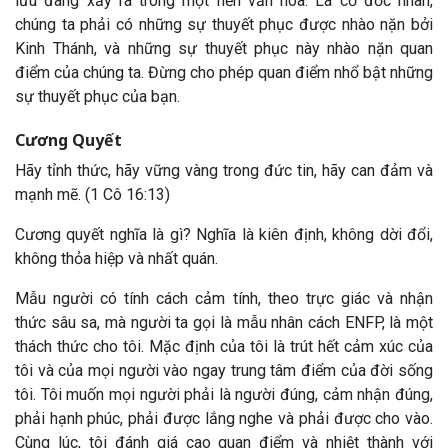
lưu đang xảy ra trong một nền văn hóa. Là cơ đốc nhân,
chúng ta phải có những sự thuyết phục được nhào nặn bởi
Kinh Thánh, và những sự thuyết phục này nhào nặn quan
điểm của chúng ta. Đừng cho phép quan điểm nhổ bật những
sự thuyết phục của bạn.
Cương Quyết
Hãy tỉnh thức, hãy vững vàng trong đức tin, hãy can đảm và
mạnh mẽ. (1 Cô 16:13)
Cương quyết nghĩa là gì? Nghĩa là kiên định, không dời đổi,
không thỏa hiệp và nhất quán.
Mẫu người có tính cách cảm tính, theo trực giác và nhận
thức sâu sa, mà người ta gọi là mẫu nhân cách ENFP, là một
thách thức cho tôi. Mặc định của tôi là trút hết cảm xúc của
tôi và của mọi người vào ngay trung tâm điểm của đời sống
tôi. Tôi muốn mọi người phải là người đúng, cảm nhận đúng,
phải hạnh phúc, phải được lắng nghe và phải được cho vào.
Cùng lúc, tôi đánh giá cao quan điểm và nhiệt thành với