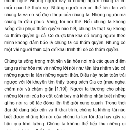
muốn nghe. Những người này là những người chúng ta có
mối quan hệ thực sự. Những người mà có thể liên lạc với
chúng ta và có số điện thoại của chúng ta. Những người mà
chúng ta đầu phục. Vâng, tôi nói thế. Nếu chúng ta không
sống đầu phục thẩm quyền nào hết, chúng ta thật sự không
có thẩm quyền gì cả. Có được kha khá số lượng người theo
mình không đảm bảo là chúng ta có thẩm quyền. Nhưng có
một vài người thân cận để khai trình thì sẽ có thẩm quyền.
Chúng ta sống trong một nền văn hóa nơi mà các quan điểm
tung ra như hỏa mù và những lời nói như tên lửa nhắm vào cả
những người lạ lẫn những người thân. Điều này hoàn toàn trái
ngược với lời khuyên tìm thấy trong sách Gia cơ (mau nghe,
chậm nói và chậm giận [1:19]). Người ta thường cho phép
những lời nói của họ cất cánh bay mà không nhận biết những
gì họ nói ra sẽ tác động lên thế giới xung quanh. Trong thời
đại dễ dàng tiếp cận và ít khai trình, chúng ta không tài nào
biết được những lời nói của chúng ta lan tới đâu hay gây ra
hậu quả khó lường. Chúng ta không thể tiếp thu những gì