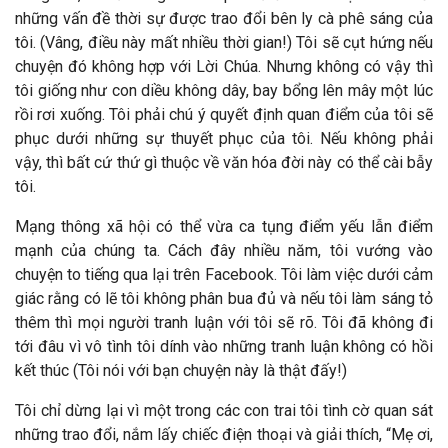
những vấn đề thời sự được trao đổi bên ly cà phê sáng của
tôi. (Vâng, điều này mất nhiều thời gian!) Tôi sẽ cụt hứng nếu
chuyện đó không hợp với Lời Chúa. Nhưng không có vậy thì
tôi giống như con diều không dây, bay bổng lên mây một lúc
rồi rơi xuống. Tôi phải chú ý quyết định quan điểm của tôi sẽ
phục dưới những sự thuyết phục của tôi. Nếu không phải
vậy, thì bất cứ thứ gì thuộc về văn hóa đời này có thể cài bẫy
tôi.
Mạng thông xã hội có thể vừa ca tụng điểm yếu lẫn điểm
mạnh của chúng ta. Cách đây nhiều năm, tôi vướng vào
chuyện to tiếng qua lại trên Facebook. Tôi làm việc dưới cảm
giác rằng có lẽ tôi không phân bua đủ và nếu tôi làm sáng tỏ
thêm thì mọi người tranh luận với tôi sẽ rõ. Tôi đã không đi
tới đâu vì vô tình tôi dính vào những tranh luận không có hồi
kết thúc (Tôi nói với bạn chuyện này là thật đấy!)
Tôi chỉ dừng lại vì một trong các con trai tôi tình cờ quan sát
những trao đổi, nắm lấy chiếc điện thoại và giải thích, “Mẹ ơi,