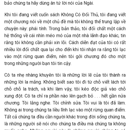
bảo chúng ta hãy dùng ân tứ lời nói của Ngài.
Khi tôi đang viết cuốn sách Không Có Đối Thủ, tôi đang viết
một chương nói về một chủ đề mà tôi không thể trung lập về
chuyện này: phái tính. Trong bản thảo, tôi đối chất một cách
hệ thống về cái nhìn méo mó của một nhà lãnh đạo khác, tin
rằng tôi không cần phải xin lỗi. Cách diễn đạt của tôi có rất
nhiều lời đối chất qua lại cho đến khi tôi nhận ra rằng tôi lạc
vào một rừng quan điểm, nên tôi gởi chương đó cho một
trong những người bạn tôi tin cậy.
Cô ta nhẹ nhàng khuyên tôi là những lời lẽ của tôi thành ra
những lời la mắng. Không biết sao tôi đi từ chỗ viết lách tới
chỗ chỗ la trách, và khi làm vậy, tôi kéo độc giả vào chỗ
xung đột. Cô ta chỉ ra phần nào lên gạch bỏ . . . hết gần nửa
chương. Tôi lắng nghe. Tôi chỉnh sửa. Tôi vui là tôi đã làm.
Không ai trong chúng ta liều lĩnh lạc vào một rừng quan điểm.
Tất cả chúng ta đều cần người khác trong đời sống chúng ta,
là những người sẽ nói cho chúng ta điều mà chúng ta không