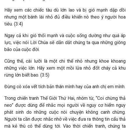
Hãy xem các chiếc tàu dù lớn lao và bị gió mạnh dập dồi
nhưng một bánh lái nhỏ đủ điều khiển nó theo ý người hoa
tiêu. (3:4)
Ngay cả khi gió thổi mạnh và cuộc sống dường như quá áp
lực, việc nói Lời Chúa sẽ dẫn dắt chúng ta qua những giông
bão của cuộc đời.
Cũng thế, cái lưỡi là một chi thể nhỏ nhưng khoe khoang
những việc lớn. Hãy xem một mồi lửa nhỏ đốt cháy cả khu
rừng lớn biết bao. (3:5)
Đừng có xóa vết tích bản thân mình hay của anh chị em mình.
Trong chiến tranh Thế Giới Thứ Hai, nhóm từ, “Coi chừng thả
neo” được dùng để nhắc mọi người về nguy cơ hiểm nguy
phát sinh do những cuộc nói chuyện không canh chừng.
Người ta cần được nhắc nhở về việc đưa ra thông tin cẩu thả
mà kẻ thù có thể dùng tới. Vào thời chiến tranh, chúng ta