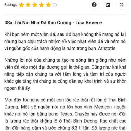
Ratings
(1)
08a. Lời Nói Như Đá Kim Cương - Lisa Bevere
Khi bạn ném một viên đá, sau đó bạn không thể mang nó lại,
nhưng bạn chịu trách nhiệm về việc nhặt viên đá và ném nó,
vì nguồn gốc của hành động là nằm trong bạn. Aristotle
Những lời nói của chúng ta tạo ra sóng âm giống như ném
viên đá vào một đại dương gọi là thế gian. Cũng như khi khả
năng tiếp cận chúng ta với tấm lòng và tâm trí của người
khác gia tăng thì chúng ta cũng cần sự khai trình và sự khôn
ngoan thể ấy.
Mới đây tôi nghe có một cơn lốc rác thải rất lớn ở Thái Bình
Dương. Một số nguồn nói nó lớn hơn vịnh Mexicon; nguồn
khác nói nó lớn bằng bang Texas. Chuyện này được nói đến
là lượng rác thải khổng lồ ở Thái Bình Dương. Rác chất cao
lên đến hàng dặm và ước chừng 8.3 tỉ tấn. Số lượng rác thải