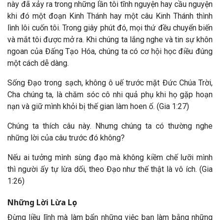
này đã xảy ra trong những lần tôi tĩnh nguyện hay cầu nguyện
khi đó một đoạn Kinh Thánh hay một câu Kinh Thánh thình
lình lôi cuốn tôi. Trong giây phút đó, mọi thứ đều chuyển biến
và mắt tôi được mở ra. Khi chúng ta lắng nghe và tin sự khôn
ngoan của Đấng Tạo Hóa, chúng ta có cơ hội học điều đúng
một cách dễ dàng.
Sống Đạo trong sạch, không ô uế trước mặt Đức Chúa Trời,
Cha chúng ta, là chăm sóc cô nhi quả phụ khi họ gặp hoạn
nạn và giữ mình khỏi bị thế gian làm hoen ố. (Gia 1:27)
Chúng ta thích câu này. Nhưng chúng ta có thường nghe
những lời của câu trước đó không?
Nếu ai tưởng mình sùng đạo mà không kiềm chế lưỡi mình
thì người ấy tự lừa dối, theo Đạo như thế thật là vô ích. (Gia
1:26)
Những Lời Lừa Lọc
Đừng liều lĩnh mà làm bẩn những việc bạn làm bằng những