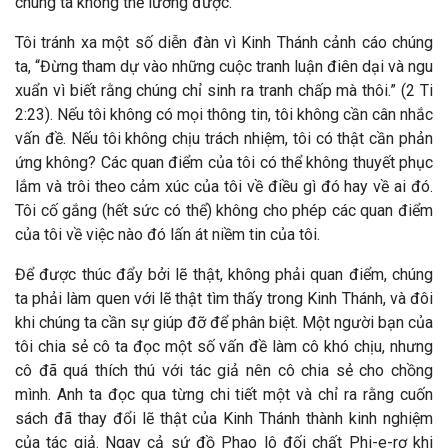
chúng ta không thể lường được.
Tôi tránh xa một số diễn đàn vì Kinh Thánh cảnh cáo chúng
ta, “Đừng tham dự vào những cuộc tranh luận điên dại và ngu
xuẩn vì biết rằng chúng chỉ sinh ra tranh chấp mà thôi.” (2 Ti
2:23). Nếu tôi không có mọi thông tin, tôi không cần cân nhắc
vấn đề. Nếu tôi không chịu trách nhiệm, tôi có thật cần phản
ứng không? Các quan điểm của tôi có thể không thuyết phục
lắm và trôi theo cảm xúc của tôi về điều gì đó hay về ai đó.
Tôi cố gắng (hết sức có thể) không cho phép các quan điểm
của tôi về việc nào đó lấn át niềm tin của tôi.
Để được thúc đẩy bởi lẽ thật, không phải quan điểm, chúng
ta phải làm quen với lẽ thật tìm thấy trong Kinh Thánh, và đôi
khi chúng ta cần sự giúp đỡ để phân biệt. Một người bạn của
tôi chia sẻ cô ta đọc một số vấn đề làm cô khó chịu, nhưng
cô đã quá thích thú với tác giả nên cô chia sẻ cho chồng
mình. Anh ta đọc qua từng chi tiết một và chỉ ra rằng cuốn
sách đã thay đổi lẽ thật của Kinh Thánh thành kinh nghiệm
của tác giả. Ngay cả sứ đồ Phao lô đối chất Phi-e-rơ khi