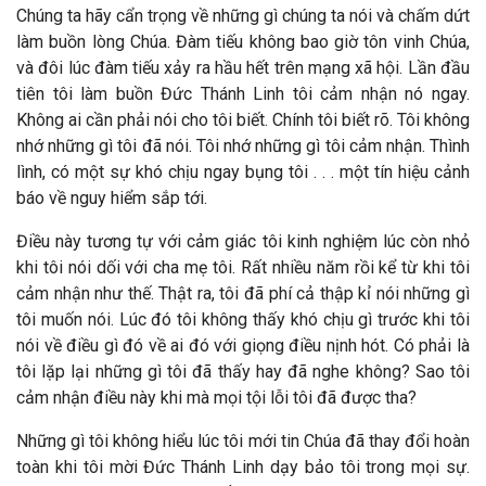
Chúng ta hãy cẩn trọng về những gì chúng ta nói và chấm dứt
làm buồn lòng Chúa. Đàm tiếu không bao giờ tôn vinh Chúa,
và đôi lúc đàm tiếu xảy ra hầu hết trên mạng xã hội. Lần đầu
tiên tôi làm buồn Đức Thánh Linh tôi cảm nhận nó ngay.
Không ai cần phải nói cho tôi biết. Chính tôi biết rõ. Tôi không
nhớ những gì tôi đã nói. Tôi nhớ những gì tôi cảm nhận. Thình
lình, có một sự khó chịu ngay bụng tôi . . . một tín hiệu cảnh
báo về nguy hiểm sắp tới.
Điều này tương tự với cảm giác tôi kinh nghiệm lúc còn nhỏ
khi tôi nói dối với cha mẹ tôi. Rất nhiều năm rồi kể từ khi tôi
cảm nhận như thế. Thật ra, tôi đã phí cả thập kỉ nói những gì
tôi muốn nói. Lúc đó tôi không thấy khó chịu gì trước khi tôi
nói về điều gì đó về ai đó với giọng điều nịnh hót. Có phải là
tôi lặp lại những gì tôi đã thấy hay đã nghe không? Sao tôi
cảm nhận điều này khi mà mọi tội lỗi tôi đã được tha?
Những gì tôi không hiểu lúc tôi mới tin Chúa đã thay đổi hoàn
toàn khi tôi mời Đức Thánh Linh dạy bảo tôi trong mọi sự.