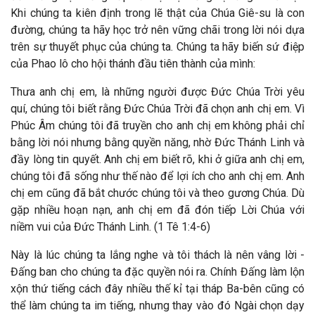
Khi chúng ta kiên định trong lẽ thật của Chúa Giê-su là con
đường, chúng ta hãy học trở nên vững chãi trong lời nói dựa
trên sự thuyết phục của chúng ta. Chúng ta hãy biến sứ điệp
của Phao lô cho hội thánh đầu tiên thành của mình:
Thưa anh chị em, là những người được Đức Chúa Trời yêu
quí, chúng tôi biết rằng Đức Chúa Trời đã chọn anh chị em. Vì
Phúc Âm chúng tôi đã truyền cho anh chị em không phải chỉ
bằng lời nói nhưng bằng quyền năng, nhờ Đức Thánh Linh và
đầy lòng tin quyết. Anh chị em biết rõ, khi ở giữa anh chị em,
chúng tôi đã sống như thế nào để lợi ích cho anh chị em. Anh
chị em cũng đã bắt chước chúng tôi và theo gương Chúa. Dù
gặp nhiều hoạn nạn, anh chị em đã đón tiếp Lời Chúa với
niềm vui của Đức Thánh Linh. (1 Tê 1:4-6)
Này là lúc chúng ta lắng nghe và tôi thách là nên vâng lời -
Đấng ban cho chúng ta đặc quyền nói ra. Chính Đấng làm lộn
xộn thứ tiếng cách đây nhiều thế kỉ tại tháp Ba-bên cũng có
thể làm chúng ta im tiếng, nhưng thay vào đó Ngài chọn dạy