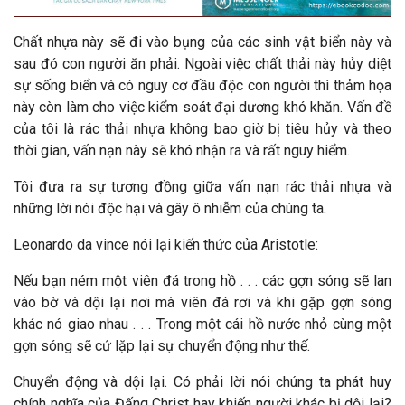
Chất nhựa này sẽ đi vào bụng của các sinh vật biển này và
sau đó con người ăn phải. Ngoài việc chất thải này hủy diệt
sự sống biển và có nguy cơ đầu độc con người thì thảm họa
này còn làm cho việc kiểm soát đại dương khó khăn. Vấn đề
của tôi là rác thải nhựa không bao giờ bị tiêu hủy và theo
thời gian, vấn nạn này sẽ khó nhận ra và rất nguy hiểm.
Tôi đưa ra sự tương đồng giữa vấn nạn rác thải nhựa và
những lời nói độc hại và gây ô nhiễm của chúng ta.
Leonardo da vince nói lại kiến thức của Aristotle:
Nếu bạn ném một viên đá trong hồ . . . các gợn sóng sẽ lan
vào bờ và dội lại nơi mà viên đá rơi và khi gặp gợn sóng
khác nó giao nhau . . . Trong một cái hồ nước nhỏ cùng một
gợn sóng sẽ cứ lặp lại sự chuyển động như thế.
Chuyển động và dội lại. Có phải lời nói chúng ta phát huy
chính nghĩa của Đấng Christ hay khiến người khác bị dội lại?