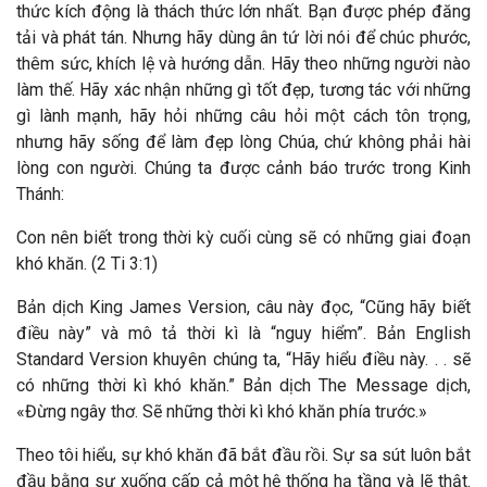
thức kích động là thách thức lớn nhất. Bạn được phép đăng
tải và phát tán. Nhưng hãy dùng ân tứ lời nói để chúc phước,
thêm sức, khích lệ và hướng dẫn. Hãy theo những người nào
làm thế. Hãy xác nhận những gì tốt đẹp, tương tác với những
gì lành mạnh, hãy hỏi những câu hỏi một cách tôn trọng,
nhưng hãy sống để làm đẹp lòng Chúa, chứ không phải hài
lòng con người. Chúng ta được cảnh báo trước trong Kinh
Thánh:
Con nên biết trong thời kỳ cuối cùng sẽ có những giai đoạn
khó khăn. (2 Ti 3:1)
Bản dịch King James Version, câu này đọc, “Cũng hãy biết
điều này” và mô tả thời kì là “nguy hiểm”. Bản English
Standard Version khuyên chúng ta, “Hãy hiểu điều này. . . sẽ
có những thời kì khó khăn.” Bản dịch The Message dịch,
«Đừng ngây thơ. Sẽ những thời kì khó khăn phía trước.»
Theo tôi hiểu, sự khó khăn đã bắt đầu rồi. Sự sa sút luôn bắt
đầu bằng sự xuống cấp cả một hệ thống hạ tầng và lẽ thật.