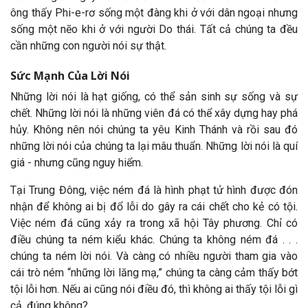
ông thấy Phi-e-rơ sống một đàng khi ở với dân ngoại nhưng
sống một nẽo khi ở với người Do thái. Tất cả chúng ta đều
cần những con người nói sự thật.
Sức Mạnh Của Lời Nói
Những lời nói là hạt giống, có thể sản sinh sự sống và sự
chết. Những lời nói là những viên đá có thể xây dựng hay phá
hủy. Không nên nói chúng ta yêu Kinh Thánh và rồi sau đó
những lời nói của chúng ta lại mâu thuẩn. Những lời nói là quí
giá - nhưng cũng nguy hiểm.
Tại Trung Đông, việc ném đá là hình phạt tử hình được đón
nhận để không ai bị đổ lỗi do gây ra cái chết cho kẻ có tội.
Việc ném đá cũng xảy ra trong xã hội Tây phương. Chỉ có
điều chúng ta ném kiểu khác. Chúng ta không ném đá . . .
chúng ta ném lời nói. Và càng có nhiều người tham gia vào
cái trò ném “những lời lăng mạ,” chúng ta càng cảm thấy bớt
tội lỗi hơn. Nếu ai cũng nói điều đó, thì không ai thấy tội lỗi gì
cả, đúng không?