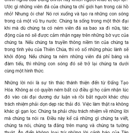
Ước gì những viên đá của chúng ta chỉ giới hạn trong cái hồ
nhỏ! Nhưng ôi cha! Nó rơi xuống và tạo ra những con sóng
trong cả một vũ trụ nước. Chúng ta sống trong một thời đại
khi mà dù chúng ta có ném viên đá xa bao xa đi nữa, tác
động của nó sẽ được cảm nhận ngay trên những bờ vực của
chúng ta. Nếu chúng ta truyền thông niềm tin của chúng ta
trong tình yêu của Thiên Chúa, thì vô số những phúc lành sẽ
khởi động. Nếu chúng ta ném những viên đá phỉ báng và
đàm tiếu, thì những con sóng đó sẽ trở lại chúng ta dưới
cùng một hình thức.
Những lời nói là sự tín thác thánh thiện đến từ Đấng Tạo
Hóa. Không ai có quyền ném bất cứ điều gì họ cảm nhận lúc
đó vào cái đại dương dư luận và rồi bắt người khác chịu
trách nhiệm phải dọn dẹp rác thải đó. Việc làm thật ra không
khác gì gạn lọc. Chúng ta phải chịu trách nhiệm về những lời
mà chúng ta nói ra. Điều này kể cả những gì chúng ta viết,
chúng ta nói, chúng ta đăng trên mạng và chúng ta tường
thuật. Ân điển không loại trừ những lời cảnh báo của Tân