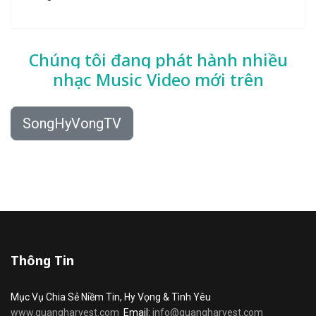
Chúng tôi đang phát hành nhiều
nhạc
Music Video mới trên
SongHyVongTV
Thông Tin
Mục Vụ Chia Sẻ Niềm Tin, Hy Vọng & Tình Yêu
www.quangharvest.com
Email:
info@quangharvest.com