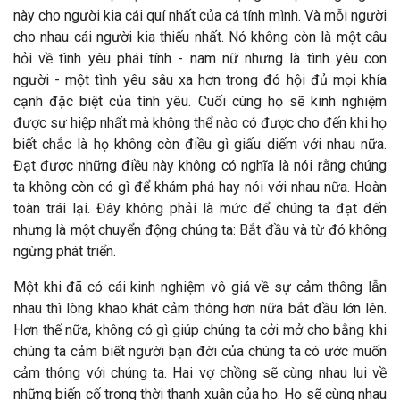
này cho người kia cái quí nhất của cá tính mình. Và mỗi người
cho nhau cái người kia thiếu nhất. Nó không còn là một câu
hỏi về tình yêu phái tính - nam nữ nhưng là tình yêu con
người - một tình yêu sâu xa hơn trong đó hội đủ mọi khía
cạnh đặc biệt của tình yêu. Cuối cùng họ sẽ kinh nghiệm
được sự hiệp nhất mà không thể nào có được cho đến khi họ
biết chắc là họ không còn điều gì giấu diếm với nhau nữa.
Đạt được những điều này không có nghĩa là nói rằng chúng
ta không còn có gì để khám phá hay nói với nhau nữa. Hoàn
toàn trái lại. Đây không phải là mức để chúng ta đạt đến
nhưng là một chuyển động chúng ta: Bắt đầu và từ đó không
ngừng phát triển.
Một khi đã có cái kinh nghiệm vô giá về sự cảm thông lẫn
nhau thì lòng khao khát cảm thông hơn nữa bắt đầu lớn lên.
Hơn thế nữa, không có gì giúp chúng ta cởi mở cho bằng khi
chúng ta cảm biết người bạn đời của chúng ta có ước muốn
cảm thông với chúng ta. Hai vợ chồng sẽ cùng nhau lui về
những biến cố trong thời thanh xuân của họ. Họ sẽ cùng nhau