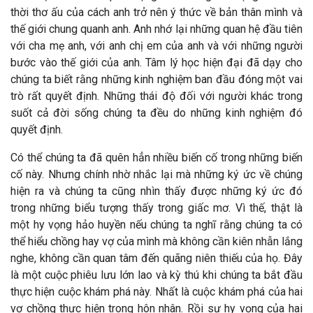
thời thơ ấu của cách anh trở nên ý thức về bản thân mình và
thế giới chung quanh anh. Anh nhớ lại những quan hệ đầu tiên
với cha mẹ anh, với anh chị em của anh và với những người
bước vào thế giới của anh. Tâm lý học hiện đại đã dạy cho
chúng ta biết rằng những kinh nghiệm ban đầu đóng một vai
trò rất quyết định. Những thái độ đối với người khác trong
suốt cả đời sống chúng ta đều do những kinh nghiệm đó
quyết định.
Có thể chúng ta đã quên hẳn nhiều biến cố trong những biến
cố này. Nhưng chính nhờ nhắc lại mà những ký ức về chúng
hiện ra và chúng ta cũng nhìn thấy được những ký ức đó
trong những biểu tượng thấy trong giấc mơ. Vì thế, thật là
một hy vọng hảo huyền nếu chúng ta nghĩ rằng chúng ta có
thể hiểu chồng hay vợ của mình mà không cần kiên nhẫn lắng
nghe, không cần quan tâm đến quãng niên thiếu của họ. Đây
là một cuộc phiêu lưu lớn lao và kỳ thú khi chúng ta bắt đầu
thực hiện cuộc khám phá này. Nhất là cuộc khám phá của hai
vợ chồng thực hiện trong hôn nhân. Rồi sự hy vọng của hai