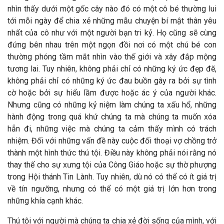
nhìn thấy dưới một gốc cây nào đó có một cô bé thường lui
tới mỗi ngày để chia xẻ những mẫu chuyện bí mật thân yêu
nhất của cô như với một người bạn tri kỷ. Họ cũng sẽ cùng
đứng bên nhau trên một ngọn đồi nơi có một chú bé con
thường phóng tầm mắt nhìn vào thế giới và xây đắp mộng
tương lai. Tuy nhiên, không phải chỉ có những ký ức đẹp đẽ,
không phải chỉ có những ký ức đau buồn gây ra bởi sự tình
cờ hoặc bởi sự hiểu lầm được hoặc ác ý của người khác.
Nhưng cũng có những kỷ niệm làm chúng ta xấu hổ, những
hành động trong quá khứ chúng ta mà chúng ta muốn xóa
hẳn đi, những việc mà chúng ta cảm thấy mình có trách
nhiệm. Đối với những vấn đề này cuộc đối thoại vợ chồng trở
thành một hình thức thú tội. Điều này không phải nói rằng nó
thay thế cho sự xưng tội của Công Giáo hoặc sự thờ phượng
trong Hội thánh Tin Lành. Tuy nhiên, dù nó có thể có ít giá trị
về tín ngưỡng, nhưng có thể có một giá trị lớn hơn trong
những khía cạnh khác.
Thú tội với người mà chúng ta chia xẻ đời sống của mình, với