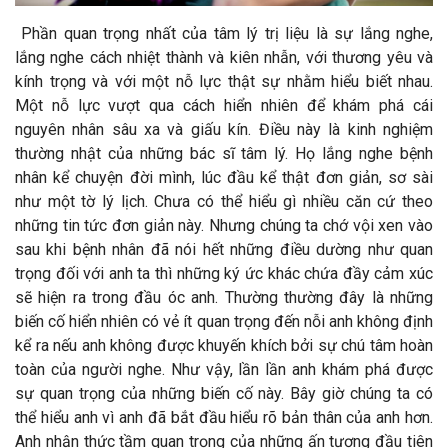
Phần quan trọng nhất của tâm lý trị liệu là sự lắng nghe,
lắng nghe cách nhiệt thành và kiên nhẫn, với thương yêu và
kính trọng và với một nỗ lực thật sự nhằm hiểu biết nhau.
Một nỗ lực vượt qua cách hiển nhiên để khám phá cái
nguyên nhân sâu xa và giấu kín. Điều này là kinh nghiệm
thường nhật của những bác sĩ tâm lý. Họ lắng nghe bệnh
nhân kể chuyện đời mình, lúc đầu kể thật đơn giản, sơ sài
như một tờ lý lịch. Chưa có thể hiểu gì nhiều căn cứ theo
những tin tức đơn giản này. Nhưng chúng ta chớ vội xen vào
sau khi bệnh nhân đã nói hết những điều dường như quan
trọng đối với anh ta thì những ký ức khác chứa đầy cảm xúc
sẽ hiện ra trong đầu óc anh. Thường thường đây là những
biến cố hiển nhiên có vẻ ít quan trọng đến nỗi anh không định
kể ra nếu anh không được khuyến khích bởi sự chú tâm hoàn
toàn của người nghe. Như vậy, lần lần anh khám phá được
sự quan trọng của những biến cố này. Bây giờ chúng ta có
thể hiểu anh vì anh đã bắt đầu hiểu rõ bản thân của anh hơn.
Anh nhận thức tầm quan trọng của những ấn tượng đầu tiên