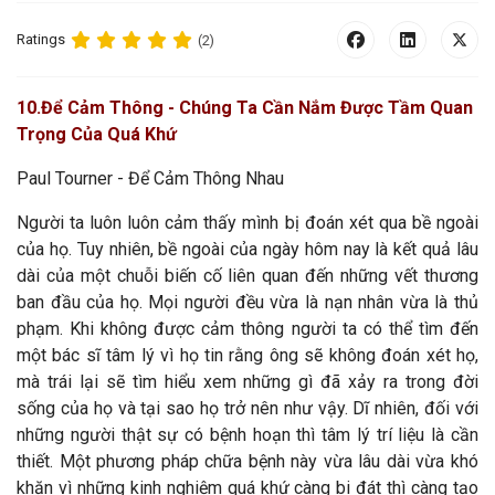
Ratings
(2)
10
.Để Cảm Thông - Chúng Ta Cần Nắm Được Tầm Quan
Trọng Của Quá Khứ
Paul Tourner - Để Cảm Thông Nhau
Người ta luôn luôn cảm thấy mình bị đoán xét qua bề ngoài
của họ. Tuy nhiên, bề ngoài của ngày hôm nay là kết quả lâu
dài của một chuỗi biến cố liên quan đến những vết thương
ban đầu của họ. Mọi người đều vừa là nạn nhân vừa là thủ
phạm. Khi không được cảm thông người ta có thể tìm đến
một bác sĩ tâm lý vì họ tin rằng ông sẽ không đoán xét họ,
mà trái lại sẽ tìm hiểu xem những gì đã xảy ra trong đời
sống của họ và tại sao họ trở nên như vậy. Dĩ nhiên, đối với
những người thật sự có bệnh hoạn thì tâm lý trí liệu là cần
thiết. Một phương pháp chữa bệnh này vừa lâu dài vừa khó
khăn vì những kinh nghiệm quá khứ càng bi đát thì càng tạo