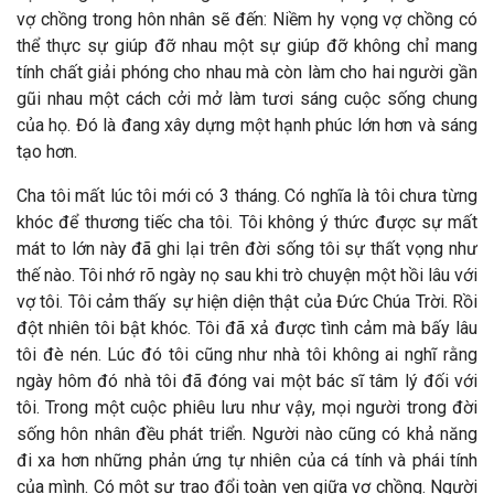
vợ chồng trong hôn nhân sẽ đến: Niềm hy vọng vợ chồng có
thể thực sự giúp đỡ nhau một sự giúp đỡ không chỉ mang
tính chất giải phóng cho nhau mà còn làm cho hai người gần
gũi nhau một cách cởi mở làm tươi sáng cuộc sống chung
của họ. Đó là đang xây dựng một hạnh phúc lớn hơn và sáng
tạo hơn.
Cha tôi mất lúc tôi mới có 3 tháng. Có nghĩa là tôi chưa từng
khóc để thương tiếc cha tôi. Tôi không ý thức được sự mất
mát to lớn này đã ghi lại trên đời sống tôi sự thất vọng như
thế nào. Tôi nhớ rõ ngày nọ sau khi trò chuyện một hồi lâu với
vợ tôi. Tôi cảm thấy sự hiện diện thật của Đức Chúa Trời. Rồi
đột nhiên tôi bật khóc. Tôi đã xả được tình cảm mà bấy lâu
tôi đè nén. Lúc đó tôi cũng như nhà tôi không ai nghĩ rằng
ngày hôm đó nhà tôi đã đóng vai một bác sĩ tâm lý đối với
tôi. Trong một cuộc phiêu lưu như vậy, mọi người trong đời
sống hôn nhân đều phát triển. Người nào cũng có khả năng
đi xa hơn những phản ứng tự nhiên của cá tính và phái tính
của mình. Có một sự trao đổi toàn vẹn giữa vợ chồng. Người