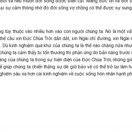
 đổi và nếu muốn đời sống được biến cải. Mang đức tin và đời sốn
lại sự cảm thông nhờ đó đời sống vợ chồng có thể được sự sung 
ng tùy thuộc vào nhiều hơn vào con người chúng ta. Nó là một v
thể cầu xin Đức Chúa Trời dẫn dắt, xin Ngài chỉ đường, xin Ngà
ân. Dù kinh nghiệm quá khứ của chúng ta là thế nào chăng nữa nh
húng ta cảm thấy bị tổn thương thì phản ứng do bản năng trước nh
lặng của chúng ta trong sự hiện diện của Đức Chúa Trời, những gi
ể giúp chúng ta chiến thắng sự dè giữ bảo vệ có thể trở lại làm h
nghiệm sâu xa hơn cái kinh nghiệm về cuộc sống hôn nhân hạnh ph