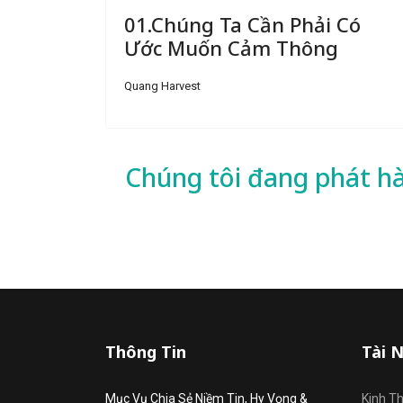
01.Chúng Ta Cần Phải Có
Ước Muốn Cảm Thông
Quang Harvest
Chúng tôi đang phát h
Thông Tin
Tài 
Mục Vụ Chia Sẻ Niềm Tin, Hy Vọng &
Kinh T