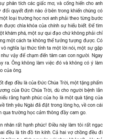
sự phân tích các giấc mơ, và cống hiến cho anh
y đổi quyết định nào ở bên trong khiến chúng có
 một loại trường học nơi anh phải theo từng bước
m được chìa khóa của chính sự hiểu biết. Để tìm
một khám phá, một sự qui đạo chứ không phải chỉ
bằng một cách ta không thể tưởng tượng được. Có
vô nghĩa lại thức tỉnh ta một lời nói, một sự gặp
ái như vậy để chạm đến tâm can con người. Ngay
ảy ra. Ông không làm việc đó và không có ý làm
o của ông.
 tốt đẹp đều là của Đức Chúa Trời, một tặng phẩm
hương của Đức Chúa Trời, dù cho người bệnh lẫn
hiểu rằng hạnh phúc của họ là một quà tặng của
ề tình yêu Ngài đã đặt trong lòng họ, về con cái
ệm qua trường học cảm thông đầy cam go.
n nhân rất hạnh phúc! Điều này làm tôi rất ngạc
 đều là tín đồ tin kính. Cả hai vợ chồng đều đi