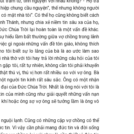
út trầm tư, tĩnh nguyện với nhau không? - Họ trả
 hiệp chung cầu nguyện”, thế nhưng không người
i có mặt nhà tôi”. Có thể họ cũng không biết cách
inh Thánh, nhưng chia xẻ niềm tin sâu xa của họ,
ức Chúa Trời lại hoàn toàn là một vấn đề khác.
g sự hiểu lầm bất thường giữa vợ chồng trong lãnh
việc gì ngoài những vấn đề tôn giáo, không thích
ho tôi biết sự lo lắng của bà là ao ước làm sao
nhà thờ với tôi hay trả lời những câu hỏi của tôi
ặp tôi, rất tự nhiên, không cần tôi phải khuyến
ật thú vị, thú vị hơn rất nhiều so với vợ ông. Bà
 một người tin kính rất sâu sắc. Ông có một nhận
đại của Đức Chúa Trời. Nhất là ông nói với tôi là
 tin của mình cũng như giải quyết những vấn nạn
nh khí hoặc ông sợ vợ ông sẽ tưởng lầm là ông vô
à nguội lạnh. Cũng có những cặp vợ chồng có thể
 tin. Vì vậy cần phải mang đức tin và đời sống