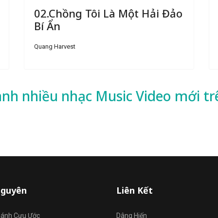
02.Chồng Tôi Là Một Hải Đảo
Bí Ẩn
Quang Harvest
ành nhiều
nhạc
Music Video mới tr
Nguyên
Liên Kết
hánh Cựu Ước
Dâng Hiến