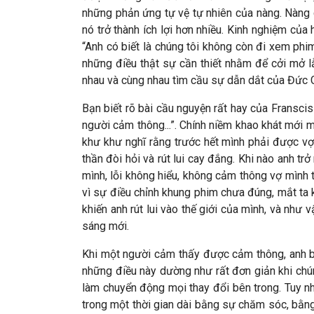
những phản ứng tự vệ tự nhiên của nàng. Nàng c
nó trở thành ích lợi hơn nhiều. Kinh nghiệm của
“Anh có biết là chúng tôi không còn đi xem phi
những điều thật sự cần thiết nhằm để cởi mở l
nhau và cùng nhau tìm cầu sự dẫn dắt của Đức Ch
Bạn biết rõ bài cầu nguyện rất hay của Fransci
người cảm thông...”. Chính niềm khao khát mới 
khư khư nghĩ rằng trước hết mình phải được vợ 
thần đòi hỏi và rút lui cay đắng. Khi nào anh t
mình, lỗi không hiểu, không cảm thông vợ mình 
vì sự điều chỉnh khung phim chưa đúng, mắt ta 
khiến anh rút lui vào thế giới của mình, và như
sáng mới.
Khi một người cảm thấy được cảm thông, anh b
những điều này dường như rất đơn giản khi chúng
làm chuyển động mọi thay đổi bên trong. Tuy nh
trong một thời gian dài bằng sự chăm sóc, bằng