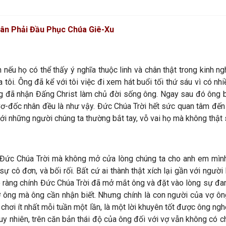
ân Phải Đầu Phục Chúa Giê-Xu
nếu họ có thể thấy ý nghĩa thuộc linh và chân thật trong kinh n
ôi. Ông đã kể với tôi việc đi xem hát buổi tối thứ sáu vì có nhi
 đã nhận Đấng Christ làm chủ đời sống ông. Ngay sau đó ông bắ
Cơ-đốc nhân đều là như vậy. Đức Chúa Trời hết sức quan tâm đến 
ới những người chúng ta thường bắt tay, vỗ vai họ mà không thật 
Đức Chúa Trời mà không mở cửa lòng chúng ta cho anh em mình.
ự cô đơn, và bối rối. Bất cứ ai thành thật xích lại gần với ngườ
 rõ ràng chính Đức Chúa Trời đã mở mắt ông và đặt vào lòng sự 
ợ ông mà ông cần nhận biết. Nhưng chính là con người của vợ ô
chơi ít nhất mỗi tuần một lần, là một lời khuyên tốt được ông nghe
y nhiên, trên căn bản thái độ của ông đối với vợ vẫn không có ch