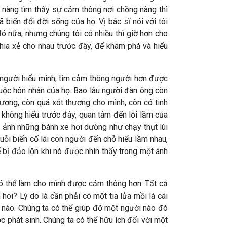
i nàng tìm thấy sự cảm thông nơi chồng nàng thì
 biến đổi đời sống của họ. Vị bác sĩ nói với tôi
ó nữa, nhưng chúng tôi có nhiều thì giờ hơn cho
hia xẻ cho nhau trước đây, để khám phá và hiểu
c người hiểu mình, tìm cảm thông người hơn được
cuộc hôn nhân của họ. Bao lâu người đàn ông còn
hương, còn quá xót thương cho mình, còn có tinh
h không hiểu trước đây, quan tâm đến lỗi lầm của
h ảnh những bánh xe hơi dường như chạy thụt lùi
ỗi biến cố lái con người đến chỗ hiểu lầm nhau,
ể bị đảo lộn khi nó được nhìn thấy trong một ánh
ó thể làm cho mình được cảm thông hơn. Tất cả
hoi? Lý do là cần phải có một tia lửa mồi là cái
o nào. Chúng ta có thể giúp đỡ một người nào đó
 phát sinh. Chúng ta có thể hữu ích đối với một