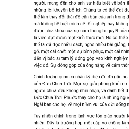
người, mang đến cho anh sự hiểu biết về bản t
những lời khuyên bổ ích. Chúng ta có thể đạt đ
thể làm thay đổi thái độ căn bản của anh trong 
mà không hề biết mình sẽ tốt nghiệp hay không.
được chìa khóa của sự cảm thông bí quyết của s
là việc đạt được một kiến thức mới. Nó có thể 
thể ta đã đọc nhiều sách, nghe nhiều bài giảng, 
gỡ, một cái chết, một sự bình phục, một cái n
đến vị bác sĩ tâm lý đóng góp vào kinh nghiệm
việc đó. Sự đóng góp của ông nặng về cảm thôn
Chính tương quan cá nhân kỳ diệu đó đã gắn họ l
của Đức Chúa Trời. Mọi sự giải phóng khỏi cô 
người chữa đều không nhìn nhận, và dành hết đ
Đức Chúa Trời. Phước thay cho họ là những người
Ngài ban cho họ, về mọi niềm vui của đời sống
Tuy nhiên chính trong lãnh vực tôn giáo người 
nhiên. Đây là trường hợp một cặp vợ chồng làm 