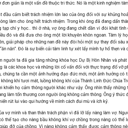
đơn giản là một vấn đề thuộc tri thức. Nó là một kinh nghiệm tâm 
t đầu cảm biết trách nhiệm lớn lao của ông đối với sự khủng hoả
ông làm cho ông hết trách nhiệm. Trong khi ông đã đang dấn thân 
 tạp chí y học... thì ở nhà, vợ ông đang chết dần vì đói khát tì
iều đó và đã đưa cho ông một lời khuyên khôn ngoan. Tâm lý họ
n, giải pháp cho những nan đề này đòi hỏi một sự thay đổi sâu xa
y “ăn năn”. Đó là sự biến cải tâm linh tự xét lấy mình tự hổ thẹn
n người ta đã gia tăng những khóa học Dự Bị Hôn Nhân và phát t
ràng là các khoa học và những lời cố vấn đối với thực trạng đổ vỡ
ên, chúng ta cần một ảnh hưởng đạo đức mới, một ảnh hưởng có t
 không khí tươi mát, luồng không khí của Thánh Linh Đức Chúa Tr
i khiến họ cảm thông người khác như vậy. Ông nhìn thấy những 
đang làm tổn thương con người ông không cảm thông. Ông ý thức 
n rút lui vào qui hướng về mình cách đui mù và ích kỷ.
a vợ mình và than thân trách phận vì đã lỡ lấy nàng làm vợ. Ng
có thể tạo cho nàng bầu không khí vợ chồng trong nàng có thể l
giúp đỡ của chồng. Vì nàng không cảm thấy được cảm thông nên