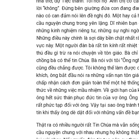
nhà thờ, dự Tiệc thánh. Tôi hỏi họ “Anh chị có 
lời “không”. Đứng bên giường đứa con đang đau
nào có can đảm nói lên đề nghị đó. Một hay cả ha
cầu nguyện chung trong yên lặng. Dĩ nhiên bạn c
những kinh nghiệm riêng tư, những sự nghi ngờ
Những điều này chính là sợi dây bền chặt nhất rà
vực này. Một người đàn bà rất tin kính rất nhiệ
thú đều gì trừ ra nói chuyện về tôn giáo. Bà c
chồng bà có thể tin Chúa. Bà nói với tôi “Ông ng
cũng đều chẳng được. Tôi không thể làm được cá
khích, ông bắt đầu nói ra những vấn nạn tôn giáo
chấp nhận cách đơn giản toàn thể một hệ thống g
thức về những việc mầu nhiệm. Về giới hạn của ki
ông hết sức thán phục đức tin của vợ ông. Ông 
rất phức tạp đối với ông. Vậy tại sao ông tránh
tín khi thấy ông dè dặt đối với những vấn đề bạ
Thật ra có nhiều người rất Tin Chúa mà vẫn sốn
cầu nguyện chung với nhau nhưng họ không thật