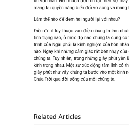
lại với nhau. Nếu muốn đức tin tạo nên sự thay
mang lại quyền năng biến đổi vô song và mang 
Làm thế nào để đem hai người lại với nhau?
Điều đó ít tùy thuộc vào điều chúng ta làm như
tình trạng nào, ở mức độ nào chúng ta cũng có 
trình của Ngài phải là kinh nghiệm của hôn nh
nào. Ngay khi những cảm giác rất bén nhạy của c
chúng ta. Tuy nhiên, trong những giây phút yên 
kính trọng nhau. Một sự xúc động tâm linh có th
giây phút như vậy chúng ta bước vào một kinh 
Chúa Trời qua đời sống của mỗi chúng ta.
Related Articles