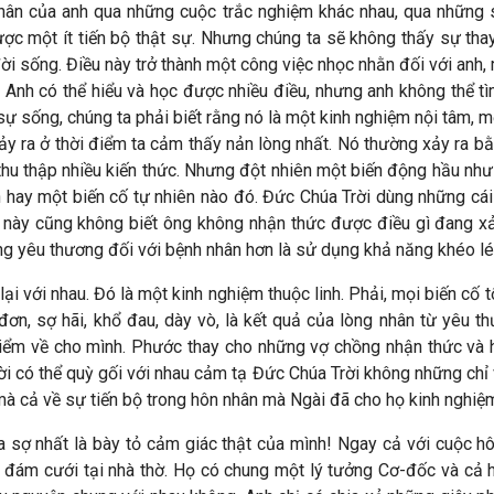
hân của anh qua những cuộc trắc nghiệm khác nhau, qua những 
ược một ít tiến bộ thật sự. Nhưng chúng ta sẽ không thấy sự tha
đời sống. Điều này trở thành một công việc nhọc nhằn đối với anh,
 Anh có thể hiểu và học được nhiều điều, nhưng anh không thể tì
ự sống, chúng ta phải biết rằng nó là một kinh nghiệm nội tâm, 
xảy ra ở thời điểm ta cảm thấy nản lòng nhất. Nó thường xảy ra 
thu thập nhiều kiến thức. Nhưng đột nhiên một biến động hầu như 
hìn hay một biến cố tự nhiên nào đó. Đức Chúa Trời dùng những c
 này cũng không biết ông không nhận thức được điều gì đang x
g yêu thương đối với bệnh nhân hơn là sử dụng khả năng khéo lé
ại với nhau. Đó là một kinh nghiệm thuộc linh. Phải, mọi biến cố
đơn, sợ hãi, khổ đau, dày vò, là kết quả của lòng nhân từ yêu t
iểm về cho mình. Phước thay cho những vợ chồng nhận thức và 
 có thể quỳ gối với nhau cảm tạ Đức Chúa Trời không những chỉ v
 mà cả về sự tiến bộ trong hôn nhân mà Ngài đã cho họ kinh nghi
ta sợ nhất là bày tỏ cảm giác thật của mình! Ngay cả với cuộc hô
đám cưới tại nhà thờ. Họ có chung một lý tưởng Cơ-đốc và cả hai