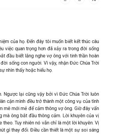
ghiệm của họ. Đến đây tôi muốn biết kết thúc câu
ều việc quan trọng hơn đã xảy ra trong đời sống
t đầu biết lắng nghe vợ ông với tinh thần hoàn
đời sống con người. Vì vậy, nhận Đức Chúa Trời
sự nhìn thấy hoặc hiểu họ.
 Ngược lại cũng vậy bởi vì Đức Chúa Trời luôn
i lân cận mình đều trở thành một công vụ của tình
đam mê mới mẻ để cảm thông vợ ông. Giờ đây vấn
ng mà ông bắt đầu thông cảm. Lời khuyên của vị
 theo. Tuy nhiên nó vẫn chỉ là một lời khuyên. Vị
út gì thay đổi. Điều cần thiết là một sự soi sáng