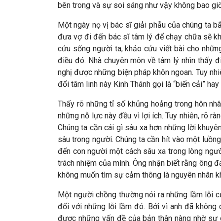
bên trong và sự soi sáng như vậy không bao giờ 
Một ngày nọ vị bác sĩ giải phẫu của chúng ta bắ
đưa vợ đi đến bác sĩ tâm lý để chạy chữa sẽ kh
cứu sống người ta, khảo cứu viết bài cho những
điều đó. Nhà chuyên môn về tâm lý nhìn thấy đ
nghị được những biện pháp khôn ngoan. Tuy nhiê
đổi tâm linh này Kinh Thánh gọi là “biến cải” ha
Thấy rõ những tỉ số khủng hoảng trong hôn nhâ
những nỗ lực này đều vì lợi ích. Tuy nhiên, rõ 
Chúng ta cần cái gì sâu xa hơn những lời khuy
sâu trong người. Chúng ta cần hít vào một luồng
đến con người một cách sâu xa trong lòng ngườ
trách nhiệm của mình. Ông nhận biết rằng ông 
không muốn tìm sự cảm thông là nguyên nhân khiế
Một người chồng thường nói ra những lầm lỗi củ
đối với những lỗi lầm đó. Bởi vì anh đã không 
được những vấn đề của bản thân nàng nhờ sự 