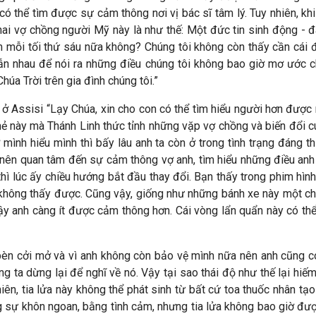
ó thể tìm được sự cảm thông nơi vị bác sĩ tâm lý. Tuy nhiên, kh
 hai vợ chồng người Mỹ này là như thế: Một đức tin sinh động - đã
m mỗi tối thứ sáu nữa không? Chúng tôi không còn thấy cần cái đ
ẫn nhau để nói ra những điều chúng tôi không bao giờ mơ ước c
úa Trời trên gia đình chúng tôi.”
s ở Assisi “Lạy Chúa, xin cho con có thể tìm hiểu người hơn đượ
mẻ này mà Thánh Linh thức tỉnh những vặp vợ chồng và biến đổi 
mình hiểu mình thì bấy lâu anh ta còn ở trong tình trạng đáng t
rở nên quan tâm đến sự cảm thông vợ anh, tìm hiểu những điều an
thì lúc ấy chiều hướng bắt đầu thay đổi. Bạn thấy trong phim hìn
không thấy được. Cũng vậy, giống như những bánh xe này một chu
 vậy anh càng ít được cảm thông hơn. Cái vòng lẩn quẩn này có th
èn cởi mở và vì anh không còn bảo vệ mình nữa nên anh cũng c
 ta dừng lại để nghĩ về nó. Vậy tại sao thái độ như thế lại hiếm 
iên, tia lửa này không thể phát sinh từ bất cứ toa thuốc nhân tạ
 sự khôn ngoan, bằng tình cảm, nhưng tia lửa không bao giờ được