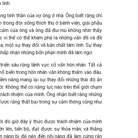
linh.
ng tinh thần của vợ ông ở nhà. Ông biết rằng chỉ
trong đời sống thích thú ở bệnh viện, giải phẫu
nh cảm của ông và ông đã đui mù không nhìn thấy
c vì thế có thể khám phá ra những vấn đề và đề
, một sự thay đổi về bản chất tâm linh. Sự thay
 và chấp nhận những bổn phận mình đã làm ngơ.
riển sâu rộng lãnh vực cố vấn hôn nhân. Tất cả
 phổ biến trong hôn nhân vẫn không thấm vào đâu.
iềm năng mang lại sự thay đổi những thái độ ăn
ời. Không thể có năng lực nào trên thế giới chạm
trách nhiệm của mình. Ông nhận biết rằng những
được rằng thất bại trong sự cảm thông cũng như
ười đó giờ đây ý thức được trách nhiệm của mình
ớn lên, tiến bộ, đạt được sự thỏa mãn, và thắng
 nàng bị đè nén đến nỗi nàng đã làm cứng rắn