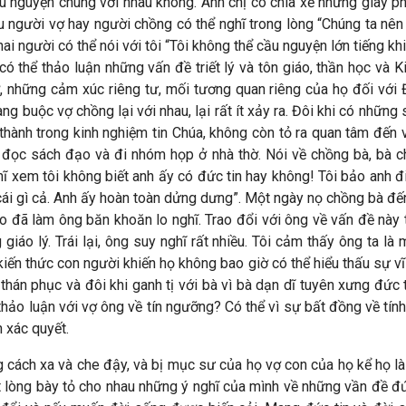
cầu nguyện chung với nhau không. Anh chị có chia xẻ những giây ph
 người vợ hay người chồng có thể nghĩ trong lòng “Chúng ta nên
i người có thể nói với tôi “Tôi không thể cầu nguyện lớn tiếng kh
ó thể thảo luận những vấn đề triết lý và tôn giáo, thần học và K
, những cảm xúc riêng tư, mối tương quan riêng của họ đối với Đ
ng buộc vợ chồng lại với nhau, lại rất ít xảy ra. Đôi khi có nhữn
t thành trong kinh nghiệm tin Chúa, không còn tỏ ra quan tâm đến 
hỉ đọc sách đạo và đi nhóm họp ở nhà thờ. Nói về chồng bà, bà c
hĩ xem tôi không biết anh ấy có đức tin hay không! Tôi bảo anh đi 
i gì cả. Anh ấy hoàn toàn dửng dưng”. Một ngày nọ chồng bà đến g
 đã làm ông băn khoăn lo nghĩ. Trao đổi với ông về vấn đề này th
iáo lý. Trái lại, ông suy nghĩ rất nhiều. Tôi cảm thấy ông ta là
ến thức con người khiến họ không bao giờ có thể hiểu thấu sự vĩ 
thán phục và đôi khi ganh tị với bà vì bà dạn dĩ tuyên xưng đức
 thảo luận với vợ ông về tín ngưỡng? Có thể vì sự bất đồng về tí
n xác quyết.
g cách xa và che đậy, và bị mục sư của họ vợ con của họ kể họ l
 lòng bày tỏ cho nhau những ý nghĩ của mình về những vần đề đức