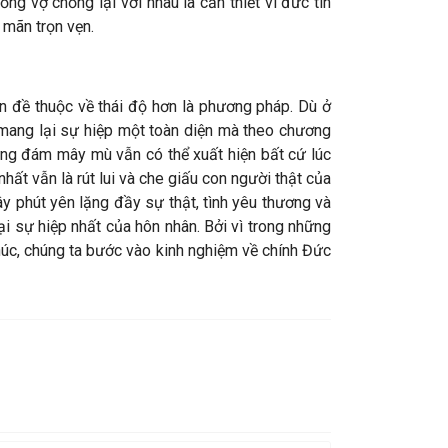
g vợ chồng lại với nhau là cần thiết vì đức tin
mãn trọn vẹn.
ấn đề thuộc về thái độ hơn là phương pháp. Dù ở
i mang lại sự hiệp một toàn diện mà theo chương
ưng đám mây mù vẫn có thể xuất hiện bất cứ lúc
ất vẫn là rút lui và che giấu con người thật của
ây phút yên lặng đầy sự thật, tình yêu thương và
ại sự hiệp nhất của hôn nhân. Bởi vì trong những
úc, chúng ta bước vào kinh nghiệm về chính Đức