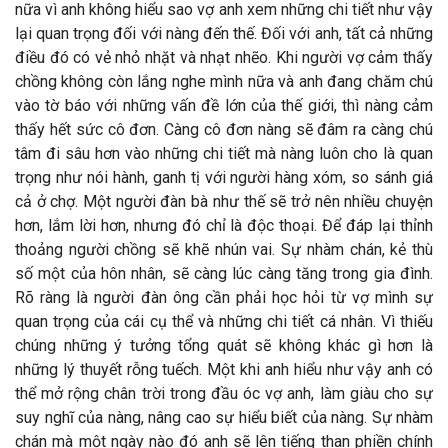
nữa vì anh không hiểu sao vợ anh xem những chi tiết như vậy
lại quan trọng đối với nàng đến thế. Đối với anh, tất cả những
điều đó có vẻ nhỏ nhặt và nhạt nhẽo. Khi người vợ cảm thấy
chồng không còn lắng nghe mình nữa và anh đang chăm chú
vào tờ báo với những vấn đề lớn của thế giới, thì nàng cảm
thấy hết sức cô đơn. Càng cô đơn nàng sẽ đâm ra càng chú
tâm đi sâu hơn vào những chi tiết mà nàng luôn cho là quan
trọng như nói hành, ganh tị với người hàng xóm, so sánh giá
cả ở chợ. Một người đàn bà như thế sẽ trở nên nhiều chuyện
hơn, lắm lời hơn, nhưng đó chỉ là độc thoại. Để đáp lại thỉnh
thoảng người chồng sẽ khẽ nhún vai. Sự nhàm chán, kẻ thù
số một của hôn nhân, sẽ càng lúc càng tăng trong gia đình.
Rõ ràng là người đàn ông cần phải học hỏi từ vợ mình sự
quan trọng của cái cụ thể và những chi tiết cá nhân. Vì thiếu
chúng những ý tưởng tổng quát sẽ không khác gì hơn là
những lý thuyết rỗng tuếch. Một khi anh hiểu như vậy anh có
thể mở rộng chân trời trong đầu óc vợ anh, làm giàu cho sự
suy nghĩ của nàng, nâng cao sự hiểu biết của nàng. Sự nhàm
chán mà một ngày nào đó anh sẽ lên tiếng than phiền chính