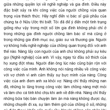
giữa những quyền lợi về nghề nghiệp và gia đình. Điều này
đặc biệt xảy ra khi công việc của người chồng vừa quan
trọng vừa thách thức. Hãy nghĩ đến vị bác sĩ giải phẫu của
chúng ta ở Nữu Ước thì biết. Tôi đã để ý đến một tình trạng
giống như vậy trong một số lớn gia đình không phải chỉ ở
trong những gia đình người chồng làm bác sĩ mà cũng ở
trong những gia đình mục sư, giáo sư và thương gia. Người
vợ không hiểu nghề nghiệp của chồng quan trọng đối với anh
thế nào. Nàng lấy con người của anh chứ không phải sự kêu
gọi (Nghề nghiệp) của anh. Vì vậy, ngay từ đầu sở thích của
họ xung đột nhau. Người đàn ông lúc nào cũng bận rộn với
công việc của mình. Anh không nói năng nhiều về công việc
với vợ chính vì anh cảm thấy sự bực mình của nàng. Công
việc của anh đem anh xa khỏi vợ. Nàng chỉ thấy những nan
đề, những lo lắng trong công việc làm chồng nàng mệt mỏi
và làm cho cá tính khó chịu khi anh về đến nhà. Nàng chỉ thấy
những bữa tiệc bàn chuyện làm ăn mà nàng không được dự,
những chuyến đi xa, sự làm thêm giờ của chồng ở sở, những