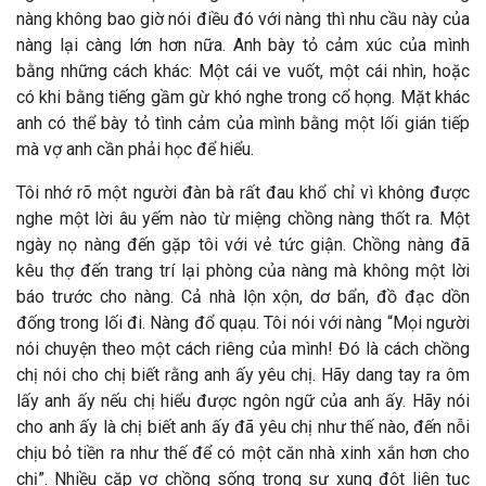
nàng không bao giờ nói điều đó với nàng thì nhu cầu này của
nàng lại càng lớn hơn nữa. Anh bày tỏ cảm xúc của mình
bằng những cách khác: Một cái ve vuốt, một cái nhìn, hoặc
có khi bằng tiếng gầm gừ khó nghe trong cổ họng. Mặt khác
anh có thể bày tỏ tình cảm của mình bằng một lối gián tiếp
mà vợ anh cần phải học để hiểu.
Tôi nhớ rõ một người đàn bà rất đau khổ chỉ vì không được
nghe một lời âu yếm nào từ miệng chồng nàng thốt ra. Một
ngày nọ nàng đến gặp tôi với vẻ tức giận. Chồng nàng đã
kêu thợ đến trang trí lại phòng của nàng mà không một lời
báo trước cho nàng. Cả nhà lộn xộn, dơ bẩn, đồ đạc dồn
đống trong lối đi. Nàng đổ quạu. Tôi nói với nàng “Mọi người
nói chuyện theo một cách riêng của mình! Đó là cách chồng
chị nói cho chị biết rằng anh ấy yêu chị. Hãy dang tay ra ôm
lấy anh ấy nếu chị hiểu được ngôn ngữ của anh ấy. Hãy nói
cho anh ấy là chị biết anh ấy đã yêu chị như thế nào, đến nỗi
chịu bỏ tiền ra như thế để có một căn nhà xinh xắn hơn cho
chị”. Nhiều cặp vợ chồng sống trong sự xung đột liên tục