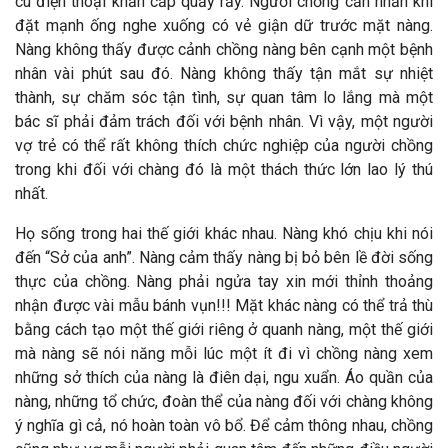
cú điện thoại khẩn cấp quấy rầy. Người chồng cằn nhằn khi
đặt mạnh ống nghe xuống có vẻ giận dữ trước mặt nàng.
Nàng không thấy được cảnh chồng nàng bên cạnh một bệnh
nhân vài phút sau đó. Nàng không thấy tận mắt sự nhiệt
thành, sự chăm sóc tận tình, sự quan tâm lo lắng mà một
bác sĩ phải đảm trách đối với bệnh nhân. Vì vậy, một người
vợ trẻ có thể rất không thích chức nghiệp của người chồng
trong khi đối với chàng đó là một thách thức lớn lao lý thú
nhất.
Họ sống trong hai thế giới khác nhau. Nàng khó chịu khi nói
đến “Sở của anh”. Nàng cảm thấy nàng bị bỏ bên lề đời sống
thực của chồng. Nàng phải ngửa tay xin mới thỉnh thoảng
nhận được vài mẫu bánh vụn!!! Mặt khác nàng có thể trả thù
bằng cách tạo một thế giới riêng ở quanh nàng, một thế giới
mà nàng sẽ nói năng mỗi lúc một ít đi vì chồng nàng xem
những sở thích của nàng là điên dại, ngu xuẩn. Áo quần của
nàng, những tổ chức, đoàn thể của nàng đối với chàng không
ý nghĩa gì cả, nó hoàn toàn vô bổ. Để cảm thông nhau, chồng