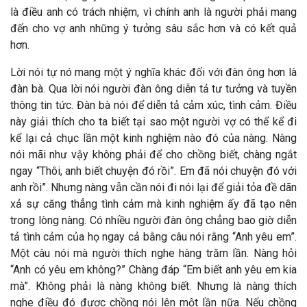
là điều anh có trách nhiệm, vì chính anh là người phải mang
đến cho vợ anh những ý tưởng sâu sắc hơn và có kết quả
hơn.
Lời nói tự nó mang một ý nghĩa khác đối với đàn ông hơn là
đàn bà. Qua lời nói người đàn ông diễn tả tư tưởng và tuyền
thông tin tức. Đàn bà nói để diễn tả cảm xúc, tình cảm. Điều
này giải thích cho ta biết tại sao một người vợ có thể kể đi
kể lại cả chục lần một kinh nghiệm nào đó của nàng. Nàng
nói mãi như vậy không phải để cho chồng biết, chàng ngắt
ngay “Thôi, anh biết chuyện đó rồi”. Em đã nói chuyện đó với
anh rồi”. Nhưng nàng vẫn cần nói đi nói lại để giải tỏa đề dãn
xả sự căng thẳng tình cảm mà kinh nghiệm ấy đã tạo nên
trong lòng nàng. Có nhiều người đàn ông chẳng bao giờ diễn
tả tình cảm của họ ngay cả bằng câu nói rằng “Anh yêu em”.
Một câu nói mà người thích nghe hàng trăm lần. Nàng hỏi
“Anh có yêu em không?” Chàng đáp “Em biết anh yêu em kia
mà”. Không phải là nàng không biết. Nhưng là nàng thích
nghe điều đó được chồng nói lên một lần nữa. Nếu chồng