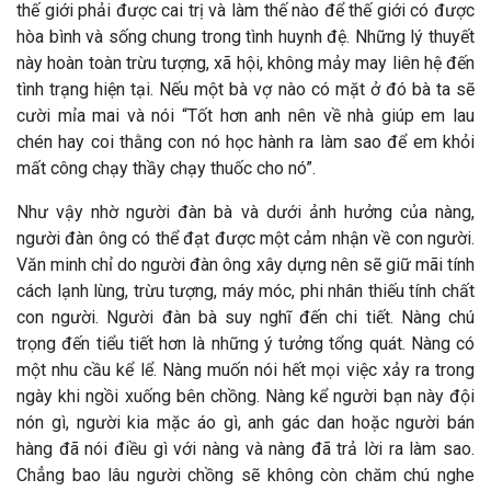
thế giới phải được cai trị và làm thế nào để thế giới có được
hòa bình và sống chung trong tình huynh đệ. Những lý thuyết
này hoàn toàn trừu tượng, xã hội, không mảy may liên hệ đến
tình trạng hiện tại. Nếu một bà vợ nào có mặt ở đó bà ta sẽ
cười mỉa mai và nói “Tốt hơn anh nên về nhà giúp em lau
chén hay coi thằng con nó học hành ra làm sao để em khỏi
mất công chạy thầy chạy thuốc cho nó”.
Như vậy nhờ người đàn bà và dưới ảnh hưởng của nàng,
người đàn ông có thể đạt được một cảm nhận về con người.
Văn minh chỉ do người đàn ông xây dựng nên sẽ giữ mãi tính
cách lạnh lùng, trừu tượng, máy móc, phi nhân thiếu tính chất
con người. Người đàn bà suy nghĩ đến chi tiết. Nàng chú
trọng đến tiểu tiết hơn là những ý tưởng tổng quát. Nàng có
một nhu cầu kể lể. Nàng muốn nói hết mọi việc xảy ra trong
ngày khi ngồi xuống bên chồng. Nàng kể người bạn này đội
nón gì, người kia mặc áo gì, anh gác dan hoặc người bán
hàng đã nói điều gì với nàng và nàng đã trả lời ra làm sao.
Chẳng bao lâu người chồng sẽ không còn chăm chú nghe