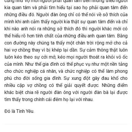
cũng như vợ mỗi người phải quan tâm đến những điều người
kia quan tâm và phải tìm hiểu tại sao họ phải quan tâm đến
những điều đó. Người đàn ông chỉ có thể nói về sở thích của
mình khi anh cảm thấy người kia thật sự quan tâm đến và chỉ
khi nào anh nói ra những sở thích đó thì người khác mới có
thể hiểu rõ hơn tính chất của những điều anh quan tâm. Bằng
con đường này chúng ta thấy một chân trời rộng mở cho cả
hai vợ chồng thay vì bị khép lại dần. Sự cảm thông thật luôn
luôn kéo theo sự cởi mở, kéo mọi người thoát ra khỏi vỏ ốc
của mình. Như thế gia đình có thể phục vụ như một nền tảng
cho chức nghiệp cá nhân, và chức nghiệp có thể làm phong
phú cho đời sống gia đình. Sự xung đột gây đau khổ cho
nhiều cặp vợ chồng có thể giải quyết được. Những điểm
khác biệt chia rẽ người đàn ông với người đàn bà lại được
tìm thấy trong chính cái đêm họ lại với nhau.
Đó là Tình Yêu.