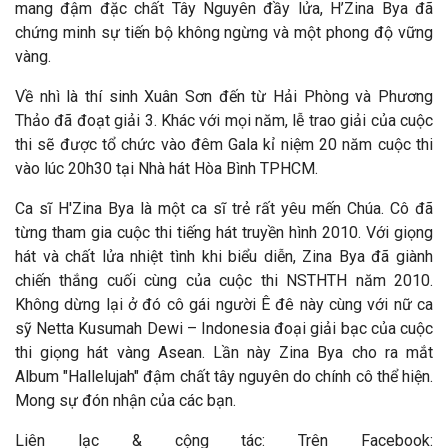
mang đậm đặc chất Tây Nguyên đầy lửa, H’Zina Bya đã
chứng minh sự tiến bộ không ngừng và một phong độ vững
vàng.
Về nhì là thí sinh Xuân Sơn đến từ Hải Phòng và Phương
Thảo đã đoạt giải 3. Khác với mọi năm, lễ trao giải của cuộc
thi sẽ được tổ chức vào đêm Gala kỉ niệm 20 năm cuộc thi
vào lúc 20h30 tại Nhà hát Hòa Bình TPHCM.
Ca sĩ H'Zina Bya là một ca sĩ trẻ rất yêu mến Chúa. Cô đã
từng tham gia cuộc thi tiếng hát truyền hình 2010. Với giọng
hát và chất lửa nhiệt tình khi biểu diễn, Zina Bya đã giành
chiến thắng cuối cùng của cuộc thi NSTHTH năm 2010.
Không dừng lại ở đó cô gái người Ê đê này cùng với nữ ca
sỹ Netta Kusumah Dewi – Indonesia đoại giải bạc của cuộc
thi giọng hát vàng Asean. Lần này Zina Bya cho ra mắt
Album "Hallelujah" đậm chất tây nguyên do chính cô thể hiện.
Mong sự đón nhận của các bạn.
Liên lạc & cộng tác: Trên Facebook: