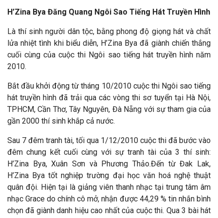
H’Zina Bya Đăng Quang Ngôi Sao Tiếng Hát Truyền Hình
Là thí sinh người dân tộc, bằng phong độ giọng hát và chất
lửa nhiệt tình khi biểu diễn, H’Zina Bya đã giành chiến thắng
cuối cùng của cuộc thi Ngôi sao tiếng hát truyền hình năm
2010.
Bắt đầu khởi động từ tháng 10/2010 cuộc thi Ngôi sao tiếng
hát truyền hình đã trải qua các vòng thi sơ tuyển tại Hà Nội,
TPHCM, Cần Thơ, Tây Nguyên, Đà Nẵng với sự tham gia của
gần 2000 thí sinh khắp cả nước.
Sau 7 đêm tranh tài, tối qua 1/12/2010 cuộc thi đã bước vào
đêm chung kết cuối cùng với sự tranh tài của 3 thí sinh:
H’Zina Bya, Xuân Sơn và Phương Thảo.Đến từ Đak Lak,
H’Zina Bya tốt nghiệp trường đại học văn hoá nghệ thuật
quân đội. Hiện tại là giảng viên thanh nhạc tại trung tâm âm
nhạc Grace do chính cô mở, nhận được 44,29 % tin nhắn bình
chọn đã giành danh hiệu cao nhất của cuộc thi. Qua 3 bài hát