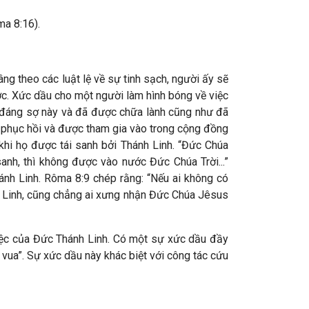
ma 8:16).
ng theo các luật lệ về sự tinh sạch, người ấy sẽ
ước. Xức dầu cho một người làm hình bóng về việc
h đáng sợ này và đã được chữa lành cũng như đã
 phục hồi và được tham gia vào trong cộng đồng
khi họ được tái sanh bởi Thánh Linh. “Đức Chúa
anh, thì không được vào nước Đức Chúa Trời...”
ánh Linh. Rôma 8:9 chép rằng: “Nếu ai không có
hánh Linh, cũng chẳng ai xưng nhận Đức Chúa Jêsus
iệc của Đức Thánh Linh. Có một sự xức dầu đầy
 vua”. Sự xức dầu này khác biệt với công tác cứu