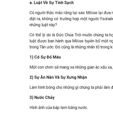
a. Luật Về Sự Tinh Sạch
Có người thắc mắc rằng tại sao Môise lại đưa ra
đặt ra, không có trường hợp một người Ysơraên
những luật này?
Có thể lý do là Đức Chúa Trời muốn chúng ta họ
luật được ban hành qua Môise tuyên bố một ng
trong Tân ước. Đó cũng là những nhân tố trong 
1) Có Sự Đổ Máu
Một con chim sẽ mang xa những gian ác xấu xa, sự
2) Sự Ăn Năn Và Sự Xưng Nhận
Làm hình bóng cho những gì chúng ta phải làm đ
3) Nước Chảy
Hình ảnh của báp tem bằng nước.