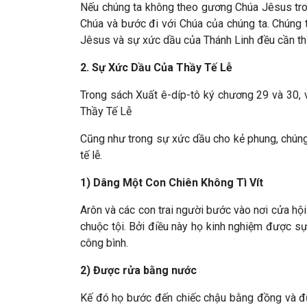
Nếu chúng ta không theo gương Chúa Jêsus trong 
Chúa và bước đi với Chúa của chúng ta. Chúng t
Jêsus và sự xức dầu của Thánh Linh đều cần thi
2. Sự Xức Dầu Của Thầy Tế Lễ
Trong sách Xuất ê-díp-tô ký chương 29 và 30, v
Thầy Tế Lễ
Cũng như trong sự xức dầu cho kẻ phung, chúng 
tế lễ.
1) Dâng Một Con Chiên Không Tì Vít
Arôn và các con trai người bước vào nơi cửa hội
chuộc tội. Bởi điều này họ kinh nghiệm được sự 
công bình.
2) Được rửa bằng nước
Kế đó họ bước đến chiếc chậu bằng đồng và đư