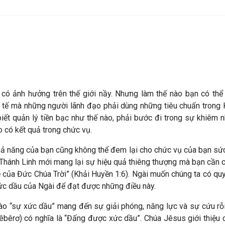
 có ảnh hưởng trên thế giới nầy. Nhưng làm thế nào bạn có t
c tế mà những người lãnh đạo phải dùng những tiêu chuẩn trong 
iết quản lý tiền bạc như thế nào, phải bước đi trong sự khiêm 
 có kết quả trong chức vụ.
ả năng của bạn cũng không thể đem lại cho chức vụ của bạn sức 
ức Thánh Linh mới mang lại sự hiệu quả thiêng thượng mà bạn cần
lễ của Đức Chúa Trời” (Khải Huyền 1:6). Ngài muốn chúng ta có qu
xức dầu của Ngài để đạt được những điều này.
 nào “sự xức dầu” mang đến sự giải phóng, năng lực và sự cứu rô
êbêrơ) có nghĩa là “Đấng được xức dầu”. Chúa Jêsus giới thiệu 