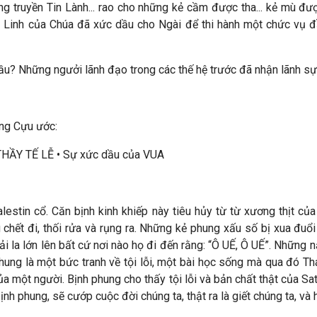
g truyền Tin Lành... rao cho những kẻ cầm được tha... kẻ mù được
Linh của Chúa đã xức dầu cho Ngài để thi hành một chức vụ đâ
dầu? Những ngưởi lãnh đạo trong các thế hệ trước đã nhận lãnh sự
rong Cựu ước:
ẦY TẾ LỄ • Sự xức dầu của VUA
estin cổ. Căn bịnh kinh khiếp này tiêu hủy từ từ xương thịt c
hết đi, thối rửa và rụng ra. Những kẻ phung xấu số bị xua đu
 la lớn lên bất cứ nơi nào họ đi đến rằng: “Ô UẾ, Ô UẾ”. Những
ung là một bức tranh về tội lỗi, một bài học sống mà qua đó Th
của một người. Bịnh phung cho thấy tội lỗi và bản chất thật của Sa
hư bịnh phung, sẽ cướp cuộc đời chúng ta, thật ra là giết chúng ta, 