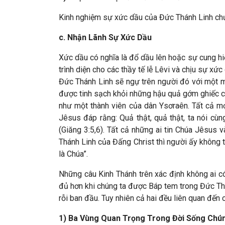
Kinh nghiệm sự xức dầu của Đức Thánh Linh chứ
c. Nhận Lãnh Sự Xức Dầu
Xức dầu có nghĩa là đổ dầu lên hoặc sự cung hi
trình diện cho các thầy tế lễ Lêvi và chịu sự 
Đức Thánh Linh sẽ ngự trên người đó với một m
được tinh sạch khỏi những hậu quả gớm ghiếc củ
như một thành viên của dân Ysơraên. Tất cả m
Jêsus đáp rằng: Quả thật, quả thật, ta nói cù
(Giăng 3:5,6). Tất cả những ai tin Chúa Jêsus
Thánh Linh của Đấng Christ thì người ấy không 
là Chúa”.
Những câu Kinh Thánh trên xác định không ai có
đủ hơn khi chúng ta được Báp tem trong Đức Thánh
rỗi ban đầu. Tuy nhiên cả hai đều liên quan đế
1) Ba Vùng Quan Trọng Trong Đời Sống Chú