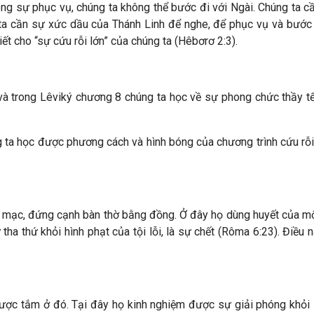
sự phục vụ, chúng ta không thể bước đi với Ngài. Chúng ta cần 
a cần sự xức dầu của Thánh Linh để nghe, để phục vụ và bước
ết cho “sự cứu rỗi lớn” của chúng ta (Hêbơrơ 2:3).
à trong Lêviký chương 8 chúng ta học về sự phong chức thầy tế
ta học được phương cách và hình bóng của chương trình cứu rỗi 
 mạc, đứng cạnh bàn thờ bằng đồng. Ở đây họ dùng huyết của một
tha thứ khỏi hình phạt của tội lỗi, là sự chết (Rôma 6:23). Điê
ợc tắm ở đó. Tại đây họ kinh nghiệm được sự giải phóng khỏi sự ô