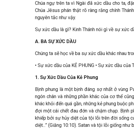
Chúa ngự trên ta vì Ngài đã xức dầu cho ta, đặn
Chúa Jêsus phán thật rõ ràng rằng chính Thánh 
nguyên tắc như vậy.
Sự xức dầu là gì? Kinh Thánh nói gì về sự xức 
A. BA SỰ XỨC DẦU
Chúng ta sẽ học về ba sự xức dầu khác nhau t
• Sự xức dầu của KẺ PHUNG • Sự xức dầu của TH
1. Sự Xức Dầu Của Kẻ Phung
Bịnh phung là một bịnh đáng sợ nhất ở vùng Pal
ngón chân và những phần khác của cơ thể cũng c
khác khỏi đến quá gần, những kẻ phung buộc phải
đợi một cái chết đau đớn và chậm chạp. Bịnh ph
khiếp bởi sự hủy diệt của tội lỗi trên đời sống 
diệt...” (Giăng 10:10). Satan và tội lỗi giống n