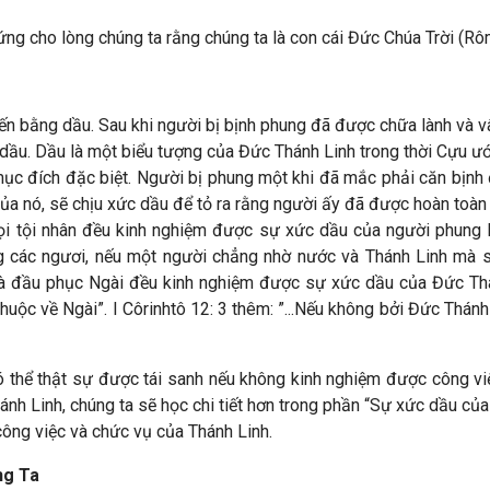
ng cho lòng chúng ta rằng chúng ta là con cái Đức Chúa Trời (Rô
ến bằng dầu. Sau khi người bị bịnh phung đã được chữa lành và vâ
xức dầu. Dầu là một biểu tượng của Đức Thánh Linh trong thời Cựu 
ục đích đặc biệt. Người bị phung một khi đã mắc phải căn bịn
a nó, sẽ chịu xức dầu để tỏ ra rằng người ấy đã được hoàn toàn
ọi tội nhân đều kinh nghiệm được sự xức dầu của người phung 
ng các ngươi, nếu một người chẳng nhờ nước và Thánh Linh mà s
 và đầu phục Ngài đều kinh nghiệm được sự xức dầu của Đức Th
thuộc về Ngài”. I Côrinhtô 12: 3 thêm: ”...Nếu không bởi Đức T
 thể thật sự được tái sanh nếu không kinh nghiệm được công v
 Linh, chúng ta sẽ học chi tiết hơn trong phần “Sự xức dầu của
n công việc và chức vụ của Thánh Linh.
ng Ta