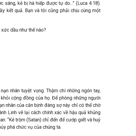
 sáng, kẻ bị hà hiếp được tự do...” (Luca 4:18).
̀y kết quả. Bạn và tôi cũng phải chịu cùng một
 xức dầu như thế nào?
ủa nạn nhân tuyệt vọng. Thậm chí những ngón tay,
ổi khỏi cộng đồng của họ. Để phòng những người
 nạn nhân của căn bịnh đáng sợ này chỉ có thể chờ
ánh Linh vẽ lại cách chính xác về hậu quả khủng
tan. “Kẻ trộm (Satan) chỉ đến để cướp giết và huỷ
và hủy phá chức vụ của chúng ta.