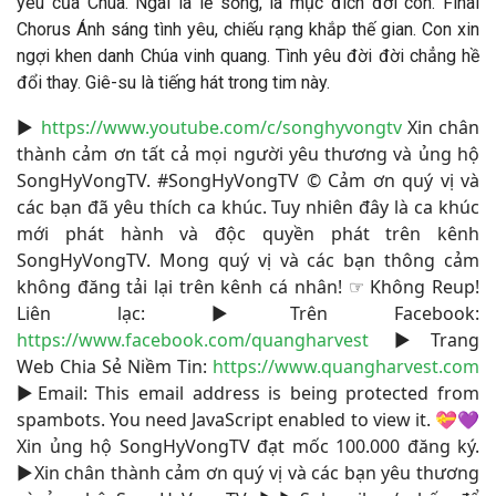
yêu của Chúa. Ngài là lẽ sống, là mục đích đời con. Final
Chorus Ánh sáng tình yêu, chiếu rạng khắp thế gian. Con xin
ngợi khen danh Chúa vinh quang. Tình yêu đời đời chẳng hề
đổi thay. Giê-su là tiếng hát trong tim này.
▶
https://www.youtube.com/c/songhyvongtv
​ Xin chân
thành cảm ơn tất cả mọi người yêu thương và ủng hộ
SongHyVongTV. #SongHyVongTV​ © Cảm ơn quý vị và
các bạn đã yêu thích ca khúc. Tuy nhiên đây là ca khúc
mới phát hành và độc quyền phát trên kênh
SongHyVongTV. Mong quý vị và các bạn thông cảm
không đăng tải lại trên kênh cá nhân! ☞ Không Reup!
Liên lạc: ▶Trên Facebook:
https://www.facebook.com/quangharvest
▶Trang
Web Chia Sẻ Niềm Tin:
https://www.quangharvest.com
▶Email:
This email address is being protected from
spambots. You need JavaScript enabled to view it.
💝💜
Xin ủng hộ SongHyVongTV đạt mốc 100.000 đăng ký.
▶Xin chân thành cảm ơn quý vị và các bạn yêu thương