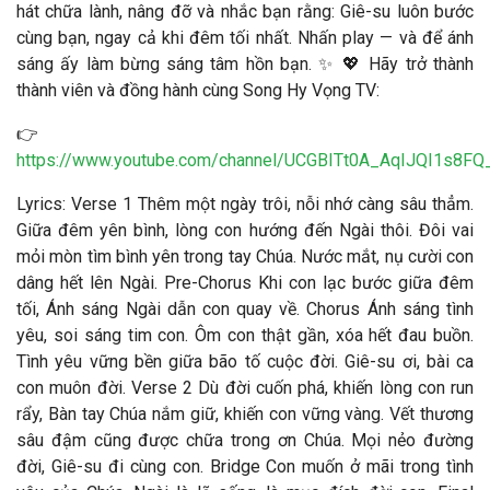
hát chữa lành, nâng đỡ và nhắc bạn rằng: Giê-su luôn bước
cùng bạn, ngay cả khi đêm tối nhất. Nhấn play — và để ánh
sáng ấy làm bừng sáng tâm hồn bạn. ✨ 💖 Hãy trở thành
thành viên và đồng hành cùng Song Hy Vọng TV:
👉
https://www.youtube.com/channel/UCGBITt0A_AqIJQI1s8FQ_
Lyrics: Verse 1 Thêm một ngày trôi, nỗi nhớ càng sâu thẳm.
Giữa đêm yên bình, lòng con hướng đến Ngài thôi. Đôi vai
mỏi mòn tìm bình yên trong tay Chúa. Nước mắt, nụ cười con
dâng hết lên Ngài. Pre-Chorus Khi con lạc bước giữa đêm
tối, Ánh sáng Ngài dẫn con quay về. Chorus Ánh sáng tình
yêu, soi sáng tim con. Ôm con thật gần, xóa hết đau buồn.
Tình yêu vững bền giữa bão tố cuộc đời. Giê-su ơi, bài ca
con muôn đời. Verse 2 Dù đời cuốn phá, khiến lòng con run
rẩy, Bàn tay Chúa nắm giữ, khiến con vững vàng. Vết thương
sâu đậm cũng được chữa trong ơn Chúa. Mọi nẻo đường
đời, Giê-su đi cùng con. Bridge Con muốn ở mãi trong tình