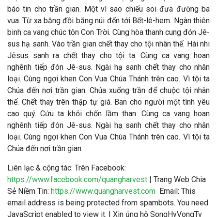
báo tin cho trần gian. Một vì sao chiếu soi đưa đường ba
vua. Từ xa băng đồi băng núi đến tới Bết-lê-hem. Ngàn thiên
binh ca vang chúc tôn Con Trời. Cùng hòa thanh cung đón Jê-
sus hạ sanh. Vào trần gian chết thay cho tội nhân thế. Hài nhi
Jêsus sanh ra chết thay cho tội ta. Cùng ca vang hoan
nghênh tiếp đón Jê-sus. Ngài hạ sanh chết thay cho nhân
loại. Cùng ngợi khen Con Vua Chúa Thánh trên cao. Vì tội ta
Chúa đến nơi trần gian. Chúa xuống trần để chuộc tội nhân
thế. Chết thay trên thập tự giá. Ban cho người một tình yêu
cao quý. Cứu ta khỏi chốn lầm than. Cùng ca vang hoan
nghênh tiếp đón Jê-sus. Ngài hạ sanh chết thay cho nhân
loại. Cùng ngợi khen Con Vua Chúa Thánh trên cao. Vì tội ta
Chúa đến nơi trần gian.
Liên lạc & cộng tác
: Trên Facebook:
https://www.facebook.com/quangharvest
| Trang Web Chia
Sẻ Niềm Tin:
https://www.quangharvest.com
Email:
This
email address is being protected from spambots. You need
JavaScript enabled to view it.
| Xin ủng hộ SongHyVongTv