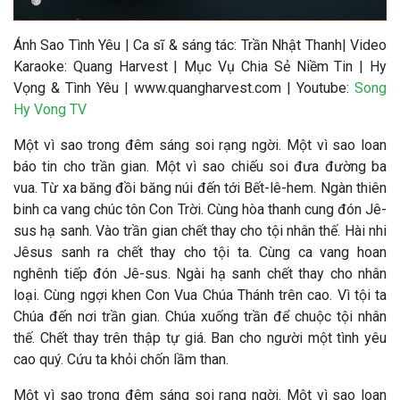
Ánh Sao Tình Yêu
|
Ca sĩ & s
áng tác:
Trần Nhật Thanh
|
Video
Karaoke: Quang Harvest | Mục Vụ Chia Sẻ Niềm Tin | Hy
Vọng & Tình Yêu | www.quangharvest.com | Youtube:
Song
Hy Vong TV
Một vì sao trong đêm sáng soi rạng ngời. Một vì sao loan
báo tin cho trần gian. Một vì sao chiếu soi đưa đường ba
vua. Từ xa băng đồi băng núi đến tới Bết-lê-hem. Ngàn thiên
binh ca vang chúc tôn Con Trời. Cùng hòa thanh cung đón Jê-
sus hạ sanh. Vào trần gian chết thay cho tội nhân thế. Hài nhi
Jêsus sanh ra chết thay cho tội ta. Cùng ca vang hoan
nghênh tiếp đón Jê-sus. Ngài hạ sanh chết thay cho nhân
loại. Cùng ngợi khen Con Vua Chúa Thánh trên cao. Vì tội ta
Chúa đến nơi trần gian. Chúa xuống trần để chuộc tội nhân
thế. Chết thay trên thập tự giá. Ban cho người một tình yêu
cao quý. Cứu ta khỏi chốn lầm than.
Một vì sao trong đêm sáng soi rạng ngời. Một vì sao loan