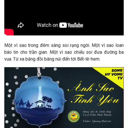
Một vì sao trong đêm sáng soi rạng ngời. Một vì sao loan
báo tin cho trần gian. Một vì sao chiếu soi đưa đường ba
vua. Từ xa băng đồi băng núi đến tới Bết-lê-hem.