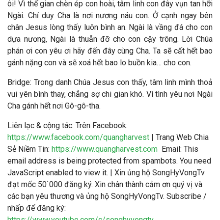
ôi! Vì thế gian chèn ép con hoài, tâm linh con đây vụn tan hỡi
Ngài. Chỉ duy Cha là nơi nương náu con. Ở cạnh ngay bên
chân Jesus lòng thấy luôn bình an. Ngài là vầng đá cho con
dựa nương, Ngài là thuẫn đỡ cho con cậy trông. Lời Chúa
phán ơi con yêu ơi hãy đến đây cùng Cha. Ta sẽ cất hết bao
gánh nặng con và sẽ xoá hết bao lo buồn kia… cho con.
Bridge: Trong danh Chúa Jesus con thấy, tâm linh mình thoả
vui yên bình thay, chẳng sợ chi gian khó. Vì tình yêu nơi Ngài
Cha gánh hết nơi Gô-gô-tha.
Liên lạc & cộng tác
: Trên Facebook:
https://www.facebook.com/quangharvest
| Trang Web Chia
Sẻ Niềm Tin:
https://www.quangharvest.com
Email:
This
email address is being protected from spambots. You need
JavaScript enabled to view it.
| Xin ủng hộ SongHyVongTv
đạt mốc 50`000 đăng ký. Xin chân thành cảm ơn quý vị và
các bạn yêu thương và ủng hộ SongHyVongTv. Subscribe /
nhấp để đăng ký:
https://www.youtube.com/c/songhyvongtv