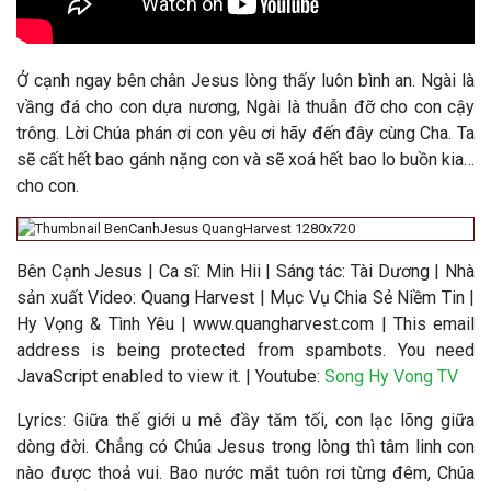
Ở cạnh ngay bên chân Jesus lòng thấy luôn bình an. Ngài là
vầng đá cho con dựa nương, Ngài là thuẫn đỡ cho con cậy
trông. Lời Chúa phán ơi con yêu ơi hãy đến đây cùng Cha. Ta
sẽ cất hết bao gánh nặng con và sẽ xoá hết bao lo buồn kia…
cho con.
Bên Cạnh Jesus
|
Ca sĩ:
Min Hii
|
Sáng tác:
Tài Dương
|
Nhà
sản xuất Video
: Quang Harvest | Mục Vụ Chia Sẻ Niềm Tin |
Hy Vọng & Tình Yêu | www.quangharvest.com |
This email
address is being protected from spambots. You need
JavaScript enabled to view it.
| Youtube:
Song Hy Vong TV
Lyrics: Giữa thế giới u mê đầy tăm tối, con lạc lõng giữa
dòng đời. Chẳng có Chúa Jesus trong lòng thì tâm linh con
nào được thoả vui. Bao nước mắt tuôn rơi từng đêm, Chúa