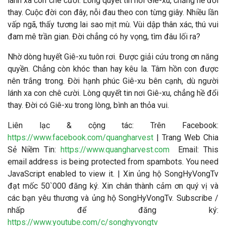
lánh xa con chê cười. Lòng quyết tin nơi Giê-xu, chẳng hề đổi
thay. Cuộc đời con đây, nỗi đau theo con từng giây. Nhiều lần
vấp ngã, thấy tương lai sao mịt mù. Vùi dập thân xác, thú vui
đam mê trần gian. Đời chẳng có hy vọng, tìm đâu lối ra?
Nhờ dòng huyết Giê-xu tuôn rơi. Được giải cứu trong ơn năng
quyền. Chẳng còn khóc than hay kêu la. Tâm hồn con được
nên trắng trong. Đời hạnh phúc Giê-xu bên cạnh, dù người
lánh xa con chê cười. Lòng quyết tin nơi Giê-xu, chẳng hề đổi
thay.
Đời có Giê-xu trong lòng, bình an thỏa vui.
Liên lạc & cộng tác
: Trên Facebook:
https://www.facebook.com/quangharvest
| Trang Web Chia
Sẻ Niềm Tin:
https://www.quangharvest.com
Email:
This
email address is being protected from spambots. You need
JavaScript enabled to view it.
| Xin ủng hộ SongHyVongTv
đạt mốc 50`000 đăng ký. Xin chân thành cảm ơn quý vị và
các bạn yêu thương và ủng hộ SongHyVongTv. Subscribe /
nhấp để đăng ký:
https://www.youtube.com/c/songhyvongtv