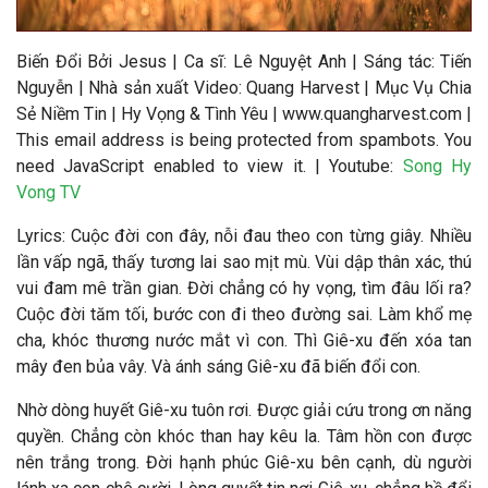
Biến Đổi Bởi Jesus
|
Ca sĩ:
Lê Nguyệt Anh
|
Sáng tác: Tiến
Nguyễn
|
Nhà sản xuất Video
: Quang Harvest | Mục Vụ Chia
Sẻ Niềm Tin | Hy Vọng & Tình Yêu | www.quangharvest.com |
This email address is being protected from spambots. You
need JavaScript enabled to view it.
| Youtube:
Song Hy
Vong TV
Lyrics: Cuộc đời con đây, nỗi đau theo con từng giây. Nhiều
lần vấp ngã, thấy tương lai sao mịt mù. Vùi dập thân xác, thú
vui đam mê trần gian. Đời chẳng có hy vọng, tìm đâu lối ra?
Cuộc đời tăm tối, bước con đi theo đường sai. Làm khổ mẹ
cha, khóc thương nước mắt vì con. Thì Giê-xu đến xóa tan
mây đen bủa vây. Và ánh sáng Giê-xu đã biến đổi con.
Nhờ dòng huyết Giê-xu tuôn rơi. Được giải cứu trong ơn năng
quyền. Chẳng còn khóc than hay kêu la. Tâm hồn con được
nên trắng trong. Đời hạnh phúc Giê-xu bên cạnh, dù người