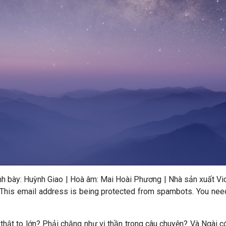
ình bày: Huỳnh Giao | Hoà âm: Mai Hoài Phương
|
Nhà sản xuất Vi
This email address is being protected from spambots. You need
ài thật to lớn? Phải chăng như vị thần trong câu chuyện? Và Ngài