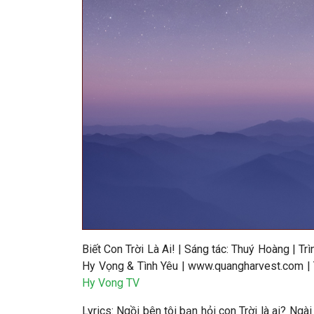
Biết Con Trời Là Ai!
|
Sáng tác: Thuý Hoàng | Tr
Hy Vọng & Tình Yêu | www.quangharvest.com |
Hy Vong TV
Lyrics: Ngồi bên tôi bạn hỏi con Trời là ai? Ng