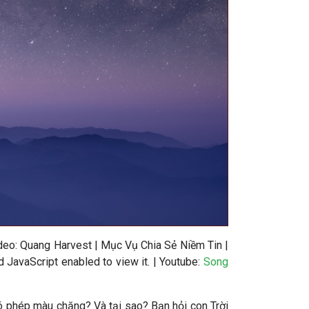
deo
: Quang Harvest | Mục Vụ Chia Sẻ Niềm Tin |
 JavaScript enabled to view it.
| Youtube:
Song
 có phép màu chăng? Và tại sao? Bạn hỏi con Trời