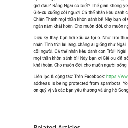
giờ đâu? Rằng Ngài có biết? Thế gian không yê
Giê-xu xuống cõi người. Cả thế nhân kêu danh co
Chiên Thánh mọi thần khôn sánh bì! Này bạn ơi G
ngàn năm khải hoàn. Cho muôn đời, cho muôn n
Diệu kỳ thay, bạn hỡi xấu xa tội ô. Nhờ Trời th
nhân. Tình trời lai láng, chẳng ai giống như Ng
cõi người. Cả thế nhân kêu danh con Trời! Ngài 
mọi thần khôn sánh bì! Này bạn ơi Giê-xu đã số
khải hoàn. Cho muôn đời, cho muôn người sống m
Liên lạc & cộng tác
: Trên Facebook:
https://w
address is being protected from spambots. You
ơn quý vị và các bạn yêu thương và ủng hộ So
Related Articles