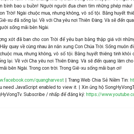
n bình bao u buồn! Người người đua chen tìm những phép màu! 
n Trời! Ngài chuộc mua, nhưng không, vô số tội. Bằng huyết thiêng
iê-xu đã sống lại. Về với Cha yêu nơi Thiên Đàng. Và sẽ đến qua
gười sống mãi bên Ngài.
ương xót đã ban cho con Trời để yêu bạn bằng thập giá với những
ài. Hãy quay về cùng nhau ăn năn xưng Con Chúa Trời. Sống muôn đ
chuộc mua, nhưng không, vô số tội. Bằng huyết thiêng tinh khôi c
ng lại. Về với Cha yêu nơi Thiên Đàng. Và sẽ đến quang lâm cho
ãi bên Ngài. Trong con trời. Trong Giê-xu sống mãi bạn ơi!
ww.facebook.com/quangharvest
| Trang Web Chia Sẻ Niềm Tin:
h
 need JavaScript enabled to view it.
| Xin ủng hộ SongHyVongT
ngHyVongTv. Subscribe / nhấp để đăng ký:
https://www.youtube.