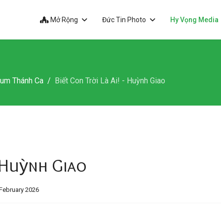
Mở Rộng
Đức Tin Photo
Hy Vọng Media
bum Thánh Ca
Biết Con Trời Là Ai! - Huỳnh Giao
- Huỳnh Giao
February 2026