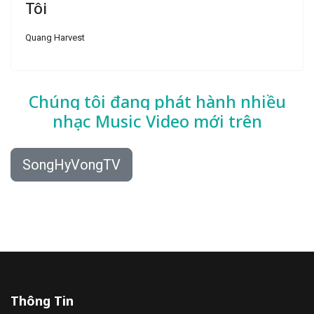
Tôi
Quang Harvest
Chúng tôi đang phát hành nhiều
nhạc
Music Video mới trên
SongHyVongTV
Thông Tin