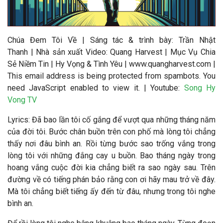
Chúa Đem Tôi Về
|
Sáng tác & trình bày: Trần Nhật
Thanh
|
Nhà sản xuất Video
: Quang Harvest | Mục Vụ Chia
Sẻ Niềm Tin | Hy Vọng & Tình Yêu | www.quangharvest.com |
This email address is being protected from spambots. You
need JavaScript enabled to view it.
| Youtube:
Song Hy
Vong TV
Lyrics: Đã bao lần tôi cố gắng để vượt qua những tháng năm
của đời tôi. Bước chân buồn trên con phố mà lòng tôi chẳng
thấy nơi đâu bình an. Rồi từng bước sao trống vắng trong
lòng tôi với những đắng cay u buồn. Bao tháng ngày trong
hoang vắng cuộc đời kia chẳng biết ra sao ngày sau. Trên
đường về có tiếng phán bảo rằng con ơi hãy mau trở về đây.
Mà tôi chẳng biết tiếng ấy đến từ đâu, nhưng trong tôi nghe
bình an.