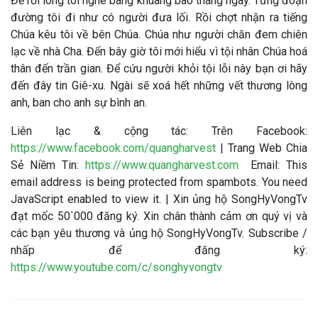
Để rồi lòng tôi nghe bâng khuâng bao tháng ngày. Từng đoạn
đường tôi đi như có người đưa lối. Rồi chợt nhận ra tiếng
Chúa kêu tôi về bên Chúa. Chúa như người chăn đem chiên
lạc về nhà Cha. Đến bây giờ tôi mới hiểu vì tội nhân Chúa hoá
thân đến trần gian.
Để cứu người khỏi tội lỗi này bạn ơi hãy
đến đây tin Giê-xu. Ngài sẽ xoá hết những vết thương lòng
anh, ban cho anh sự bình an.
Liên lạc & cộng tác
: Trên Facebook:
https://www.facebook.com/quangharvest
| Trang Web Chia
Sẻ Niềm Tin:
https://www.quangharvest.com
Email:
This
email address is being protected from spambots. You need
JavaScript enabled to view it.
| Xin ủng hộ SongHyVongTv
đạt mốc 50`000 đăng ký. Xin chân thành cảm ơn quý vị và
các bạn yêu thương và ủng hộ SongHyVongTv. Subscribe /
nhấp để đăng ký:
https://www.youtube.com/c/songhyvongtv