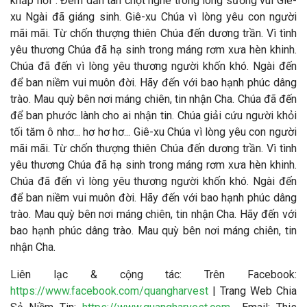
khắp nơi”. Đêm dần tan chợt nghe trong lòng sướng vui Giê-
xu Ngài đã giáng sinh. Giê-xu Chúa vì lòng yêu con người
mãi mãi. Từ chốn thượng thiên Chúa đến dương trần. Vì tình
yêu thương Chúa đã hạ sinh trong máng rơm xưa hèn khinh.
Chúa đã đến vì lòng yêu thương người khốn khó. Ngài đến
để ban niềm vui muôn đời. Hãy đến với bao hạnh phúc dâng
trào. Mau quỳ bên nơi máng chiên, tin nhận Cha. Chúa đã đến
để ban phước lành cho ai nhận tin. Chúa giải cứu người khỏi
tối tăm ô nhơ... hơ hơ hơ... Giê-xu Chúa vì lòng yêu con người
mãi mãi. Từ chốn thượng thiên Chúa đến dương trần. Vì tình
yêu thương Chúa đã hạ sinh trong máng rơm xưa hèn khinh.
Chúa đã đến vì lòng yêu thương người khốn khó. Ngài đến
để ban niềm vui muôn đời. Hãy đến với bao hạnh phúc dâng
trào. Mau quỳ bên nơi máng chiên, tin nhận Cha. Hãy đến với
bao hạnh phúc dâng trào. Mau quỳ bên nơi máng chiên, tin
nhận Cha.
Liên lạc & cộng tác
: Trên Facebook:
https://www.facebook.com/quangharvest
| Trang Web Chia