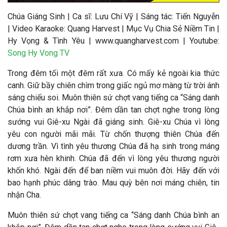
Chúa Giáng Sinh
|
Ca sĩ:
Lưu Chí Vỹ
| S
áng tác:
Tiến Nguyễn
|
Video Karaoke: Quang Harvest | Mục Vụ Chia Sẻ Niềm Tin |
Hy Vọng & Tình Yêu | www.quangharvest.com | Youtube:
Song Hy Vong TV
Trong đêm tối một đêm rất xưa. Có mấy kẻ ngoài kia thức
canh. Giữ bầy chiên chìm trong giấc ngủ mơ màng từ trời ánh
sáng chiếu soi. Muôn thiên sứ chợt vang tiếng ca “Sáng danh
Chúa bình an khắp nơi”. Đêm dần tan chợt nghe trong lòng
sướng vui Giê-xu Ngài đã giáng sinh. Giê-xu Chúa vì lòng
yêu con người mãi mãi. Từ chốn thượng thiên Chúa đến
dương trần. Vì tình yêu thương Chúa đã hạ sinh trong máng
rơm xưa hèn khinh. Chúa đã đến vì lòng yêu thương người
khốn khó. Ngài đến để ban niềm vui muôn đời. Hãy đến với
bao hạnh phúc dâng trào. Mau quỳ bên nơi máng chiên, tin
nhận Cha.
Muôn thiên sứ chợt vang tiếng ca “Sáng danh Chúa bình an