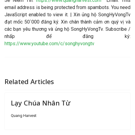
Sẻ Niềm Tin:
https://www.quangharvest.com
Email:
This
email address is being protected from spambots. You need
JavaScript enabled to view it.
| Xin ủng hộ SongHyVongTv
đạt mốc 50`000 đăng ký. Xin chân thành cảm ơn quý vị và
các bạn yêu thương và ủng hộ SongHyVongTv. Subscribe /
nhấp để đăng ký:
https://www.youtube.com/c/songhyvongtv
Related Articles
Lạy Chúa Nhân Từ
Quang Harvest