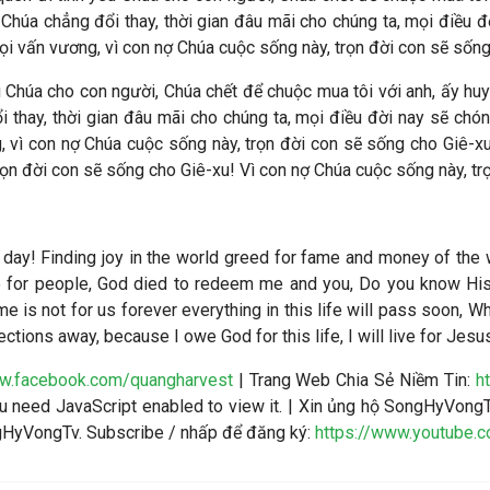
 Chúa chẳng đổi thay, thời gian đâu mãi cho chúng ta, mọi điều đờ
ọi vấn vương, vì con nợ Chúa cuộc sống này, trọn đời con sẽ sống
êu Chúa cho con người, Chúa chết để chuộc mua tôi với anh, ấy huy
 thay, thời gian đâu mãi cho chúng ta, mọi điều đời nay sẽ chóng
 vì con nợ Chúa cuộc sống này, trọn đời con sẽ sống cho Giê-xu
rọn đời con sẽ sống cho Giê-xu! Vì con nợ Chúa cuộc sống này, tr
 to day! Finding joy in the world greed for fame and money of th
ove for people, God died to redeem me and you, Do you know Hi
ime is not for us forever everything in this life will pass soon,
ions away, because I owe God for this life, I will live for Jesus 
ww.facebook.com/quangharvest
| Trang Web Chia Sẻ Niềm Tin:
h
 need JavaScript enabled to view it.
| Xin ủng hộ SongHyVongT
ngHyVongTv. Subscribe / nhấp để đăng ký:
https://www.youtube.