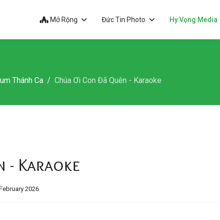
Mở Rộng
Đức Tin Photo
Hy Vọng Media
bum Thánh Ca
Chúa Ơi Con Đã Quên - Karaoke
 - Karaoke
February 2026