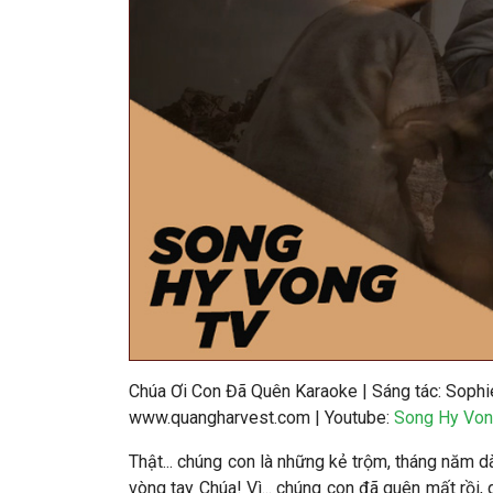
Chúa Ơi Con Đã Quên Karaoke
|
Sáng tác: Sophi
www.quangharvest.com | Youtube:
Song Hy Von
Thật... chúng con là những kẻ trộm, tháng năm dà
vòng tay Chúa! Vì... chúng con đã quên mất rồi,