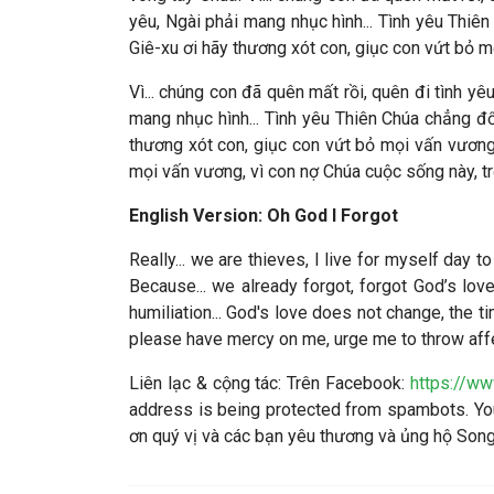
yêu, Ngài phải mang nhục hình... Tình yêu Thiên
Giê-xu ơi hãy thương xót con, giục con vứt bỏ m
Vì... chúng con đã quên mất rồi, quên đi tình y
mang nhục hình... Tình yêu Thiên Chúa chẳng đổi
thương xót con, giục con vứt bỏ mọi vấn vương,
mọi vấn vương, vì con nợ Chúa cuộc sống này, t
English Version: Oh God I Forgot
Really... we are thieves, I live for myself day
Because... we already forgot, forgot God’s l
humiliation... God's love does not change, the t
please have mercy on me, urge me to throw affect
Liên lạc & cộng tác
: Trên Facebook:
https://w
address is being protected from spambots. You
ơn quý vị và các bạn yêu thương và ủng hộ So