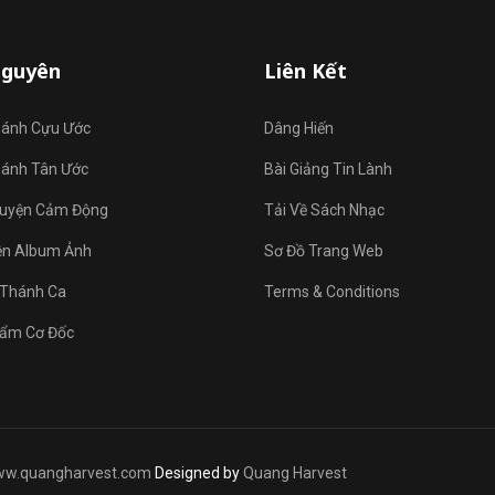
Nguyên
Liên Kết
hánh Cựu Ước
Dâng Hiến
hánh Tân Ước
Bài Giảng Tin Lành
uyện Cảm Động
Tải Về Sách Nhạc
ện Album Ảnh
Sơ Đồ Trang Web
Thánh Ca
Terms & Conditions
ẩm Cơ Đốc
w.quangharvest.com
Designed by
Quang Harvest