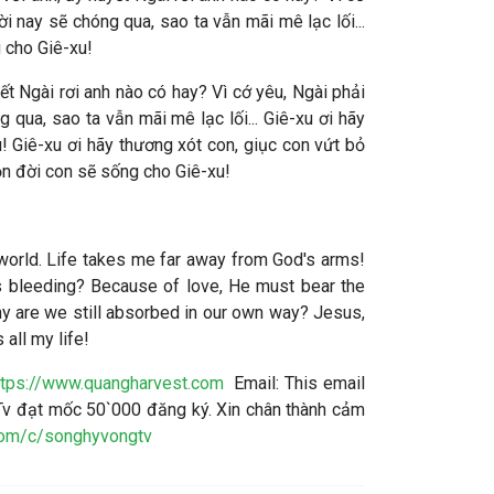
i nay sẽ chóng qua, sao ta vẫn mãi mê lạc lối...
 cho Giê-xu!
ết Ngài rơi anh nào có hay? Vì cớ yêu, Ngài phải
 qua, sao ta vẫn mãi mê lạc lối... Giê-xu ơi hãy
! Giê-xu ơi hãy thương xót con, giục con vứt bỏ
ọn đời con sẽ sống cho Giê-xu!
e world. Life takes me far away from God's arms!
s bleeding? Because of love, He must bear the
 Why are we still absorbed in our own way? Jesus,
all my life!
ttps://www.quangharvest.com
Email:
This email
v đạt mốc 50`000 đăng ký. Xin chân thành cảm
com/c/songhyvongtv