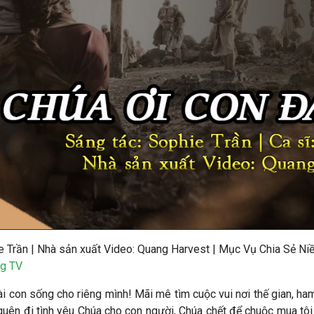
e Trần
|
Nhà sản xuất Video
: Quang Harvest | Mục Vụ Chia Sẻ Niề
g TV
i con sống cho riêng mình! Mãi mê tìm cuộc vui nơi thế gian, ham
 quên đi tình yêu Chúa cho con người, Chúa chết để chuộc mua tôi 