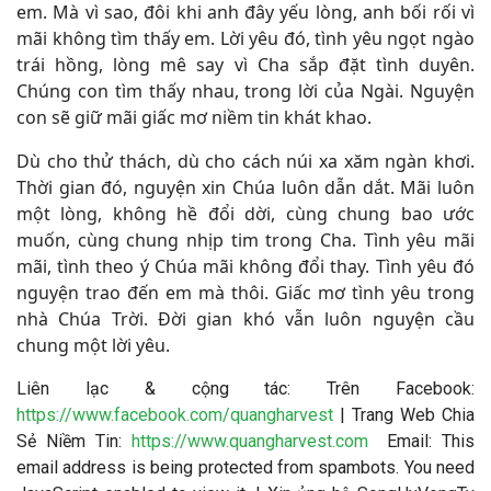
em. Mà vì sao, đôi khi anh đây yếu lòng, anh bối rối vì
mãi không tìm thấy em. Lời yêu đó, tình yêu ngọt ngào
trái hồng, lòng mê say vì Cha sắp đặt tình duyên.
Chúng con tìm thấy nhau, trong lời của Ngài. Nguyện
con sẽ giữ mãi giấc mơ niềm tin khát khao.
Dù cho thử thách, dù cho cách núi xa xăm ngàn khơi.
Thời gian đó, nguyện xin Chúa luôn dẫn dắt. Mãi luôn
một lòng, không hề đổi dời, cùng chung bao ước
muốn, cùng chung nhịp tim trong Cha. Tình yêu mãi
mãi, tình theo ý Chúa mãi không đổi thay. Tình yêu đó
nguyện trao đến em mà thôi. Giấc mơ tình yêu trong
nhà Chúa Trời. Đời gian khó vẫn luôn nguyện cầu
chung một lời yêu
.
Liên lạc & cộng tác: Trên Facebook:
https://www.facebook.com/quangharvest
| Trang Web Chia
Sẻ Niềm Tin:
https://www.quangharvest.com
Email:
This
email address is being protected from spambots. You need