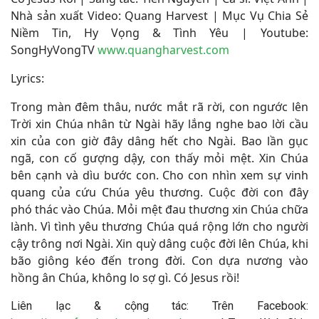
Nhà sản xuất Video: Quang Harvest | Mục Vụ Chia Sẻ
Niềm Tin, Hy Vọng & Tình Yêu | Youtube:
SongHyVongTV
www.quangharvest.com
Lyrics:
Trong màn đêm thâu, nước mắt rã rời, con ngước lên
Trời xin Chúa nhân từ Ngài hãy lắng nghe bao lời cầu
xin của con giờ đây dâng hết cho Ngài. Bao lần gục
ngã, con cố gượng dậy, con thấy mỏi mệt. Xin Chúa
bên cạnh và dìu bước con. Cho con nhìn xem sự vinh
quang của cứu Chúa yêu thương. Cuộc đời con đây
phó thác vào Chúa. Mỏi mệt đau thương xin Chúa chữa
lành. Vì tình yêu thương Chúa quá rộng lớn cho người
cậy trông nơi Ngài. Xin quỳ dâng cuộc đời lên Chúa, khi
bão giông kéo đến trong đời. Con dựa nương vào
hồng ân Chúa, không lo sợ gì. Có Jesus rồi!
Liên lạc & cộng tác: Trên Facebook: