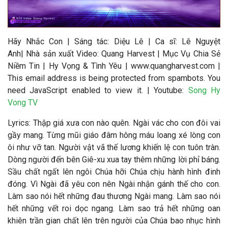
Hãy Nhắc Con
| Sáng tác:
Diệu Lê
|
Ca sĩ:
Lê Nguyệt
Anh
|
Nhà sản xuất Video
: Quang Harvest | Mục Vụ Chia Sẻ
Niềm Tin | Hy Vọng & Tình Yêu | www.quangharvest.com |
This email address is being protected from spambots. You
need JavaScript enabled to view it.
| Youtube:
Song Hy
Vong TV
Lyrics: Thập giá xưa con nào quên. Ngài vác cho con đôi vai
gầy mang. Từng mũi giáo đâm hông máu loang xé lòng con
ôi như vỡ tan. Người vật vã thế lương khiến lệ con tuôn tràn.
Dòng người đến bên Giê-xu xua tay thêm những lời phỉ báng.
Sầu chất ngất lên ngôi Chúa hỡi Chúa chịu hành hình đinh
đóng. Vì Ngài đã yêu con nên Ngài nhận gánh thế cho con.
Làm sao nói hết những đau thương Ngài mang. Làm sao nói
hết những vết roi dọc ngang. Làm sao trả hết những oan
khiên trần gian chất lên trên người của Chúa bao nhục hình