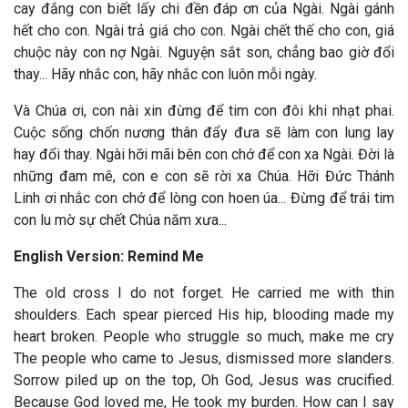
cay đắng con biết lấy chi đền đáp ơn của Ngài.
Ngài gánh
hết cho con. Ngài trả giá cho con. Ngài chết thế cho con, giá
chuộc này con nợ Ngài. Nguyện sắt son, chẳng bao giờ đổi
thay... Hãy nhắc con, hãy nhắc con luôn mỗi ngày.
Và Chúa ơi, con nài xin đừng để tim con đôi khi nhạt phai.
Cuộc sống chốn nương thân đẩy đưa sẽ làm con lung lay
hay đổi thay. Ngài hỡi mãi bên con chớ để con xa Ngài. Đời là
những đam mê, con e con sẽ rời xa Chúa. Hỡi Đức Thánh
Linh ơi nhắc con chớ để lòng con hoen úa... Đừng để trái tim
con lu mờ sự chết Chúa năm xưa...
English Version: Remind Me
The old cross I do not forget. He carried me with thin
shoulders. Each spear pierced His hip, blooding made my
heart broken. People who struggle so much, make me cry
The people who came to Jesus, dismissed more slanders.
Sorrow piled up on the top, Oh God, Jesus was crucified.
Because God loved me, He took my burden. How can I say