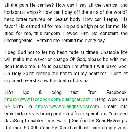
all the pain He carries? How can I say all the vertical and
horizontal whips? How can I pay off the sins of the world?
heap bitter tortures on Jesus’ body. How can I repay His
favor? He carried all for me. He paid a high price for me. He
died for me, this ransom I owed Him. Be constant and
unchangeable... Remind me, remind me every day.
I beg God not to let my heart fade at times. Unstable life
will make me waver or change Oh God, please be with me,
don't leave me. Life is passion, I'm afraid I will leave God.
Oh Holy Spirit, remind me not to let my heart rot... Don't let
my heart overshadow the death of Jesus...
Liên lạc & cộng tác
: Trên Facebook:
https://www.facebook.com/quangharvest
| Trang Web Chia
Sẻ Niềm Tin:
https://www.quangharvest.com
Email:
This
email address is being protected from spambots. You need
JavaScript enabled to view it.
| Xin ủng hộ SongHyVongTv
đạt mốc 50`000 đăng ký. Xin chân thành cảm ơn quý vị và