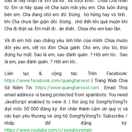
đâu ai hay nhận ra. Em đã xa... xa vượt khỏi... Chúa Cha nhân
từ. Em ơi hãy quay về Cha luôn mãi yêu em. Cha luôn đứng
bên em. Cha đang chờ em đó. Đừng... hờ hững hay vô tình...
khi Cha chưa lần giận dỗi. Đừng... chờ đến khi quá muộn khi
Cha đi thật xa. Em mất đi... ân điển... Chúa cho em bao lần.
Về đi em hỡi sao chẳng yêu linh hồn của mình. Chúa muôn
đời yêu em, vết roi đòn Chúa gánh. Cho em, cho tôi, thôi
đừng hư mất. Sao là em, sao đành quên...? Hỡi em tôi... Sao
là em, sao đành quên...? Hỡi em tôi...
Liên lạc & cộng tác
: Trên Facebook:
https://www.facebook.com/quangharvest
| Trang Web Chia
Sẻ Niềm Tin:
https://www.quangharvest.com
Email:
This
email address is being protected from spambots. You need
JavaScript enabled to view it.
| Xin ủng hộ SongHyVongTv
đạt mốc 50`000 đăng ký. Xin chân thành cảm ơn quý vị và
các bạn yêu thương và ủng hộ SongHyVongTv. Subscribe /
nhấp để đăng ký:
https://www.youtube.com/c/songhyvongtv