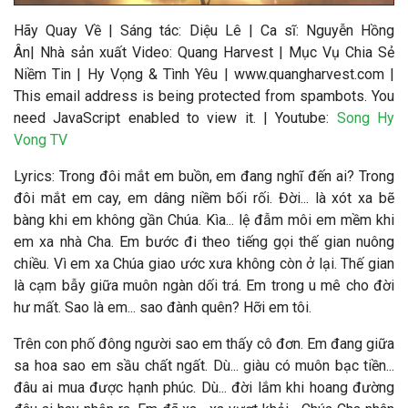
Hãy Quay Về
| Sáng tác:
Diệu Lê
|
Ca sĩ:
Nguyễn Hồng
Ân
|
Nhà sản xuất Video
: Quang Harvest | Mục Vụ Chia Sẻ
Niềm Tin | Hy Vọng & Tình Yêu | www.quangharvest.com |
This email address is being protected from spambots. You
need JavaScript enabled to view it.
| Youtube:
Song Hy
Vong TV
Lyrics: Trong đôi mắt em buồn, em đang nghĩ đến ai? Trong
đôi mắt em cay, em dâng niềm bối rối. Đời... là xót xa bẽ
bàng khi em không gần Chúa. Kìa... lệ đẫm môi em mềm khi
em xa nhà Cha. Em bước đi theo tiếng gọi thế gian nuông
chiều. Vì em xa Chúa giao ước xưa không còn ở lại. Thế gian
là cạm bẫy giữa muôn ngàn dối trá. Em trong u mê cho đời
hư mất. Sao là em... sao đành quên? Hỡi em tôi.
Trên con phố đông người sao em thấy cô đơn. Em đang giữa
sa hoa sao em sầu chất ngất. Dù... giàu có muôn bạc tiền...
đâu ai mua được hạnh phúc. Dù... đời lắm khi hoang đường