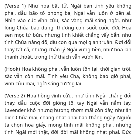
(Verse 1) Như hoa bất tử, Ngài ban tình yêu không
phai, dẫu bão tố phong ba, Ngài vẫn luôn ở bên ai.
Nhìn vào cúc vĩnh cửu, sắc vàng mãi sáng ngời, như
lòng Chúa bao dung, thương con suốt cuộc đời. Hoa
sen mọc từ bùn, nhưng tinh khiết chẳng vấy bẩn, như
tình Chúa nâng đỡ, dìu con qua mọi gian truân. Đời đổi
thay tất cả, nhưng chân lý Ngài vững bền, như hoa lan
thanh thoát, trong thử thách vẫn vươn lên.
(Hook)
Hoa không phai, vẫn luôn tồn tại, thời gian trôi,
sắc vẫn còn mãi. Tình yêu Cha, không bao giờ phai,
vĩnh cửu mãi, ngời sáng tương lai.
(Verse 2) Hoa hồng vĩnh cửu, như tình Ngài chẳng đổi
thay, dẫu cuộc đời giông tố, tay Ngài vẫn nắm tay.
Lavender khô nhưng hương thơm mãi còn đây, như ân
điển Chúa mãi, chẳng nhạt phai bao tháng ngày. Người
ta chọn hoa giấy, mong tình mãi không phai, nhưng
tình Ngài mới thật, đời đời mãi không nhạt phai. Đức