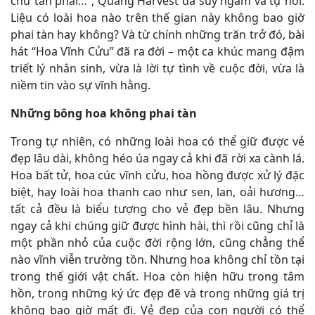
chữ tàn phai…”, Quang Harvest đã suy ngẫm và tự hỏi:
Liệu có loài hoa nào trên thế gian này không bao giờ
phai tàn hay không? Và từ chính những trăn trở đó, bài
hát “Hoa Vĩnh Cửu” đã ra đời – một ca khúc mang đậm
triết lý nhân sinh, vừa là lời tự tình về cuộc đời, vừa là
niềm tin vào sự vĩnh hằng.
Những bông hoa không phai tàn
Trong tự nhiên, có những loài hoa có thể giữ được vẻ
đẹp lâu dài, không héo úa ngay cả khi đã rời xa cành lá.
Hoa bất tử, hoa cúc vĩnh cửu, hoa hồng được xử lý đặc
biệt, hay loài hoa thanh cao như sen, lan, oải hương…
tất cả đều là biểu tượng cho vẻ đẹp bền lâu. Nhưng
ngay cả khi chúng giữ được hình hài, thì rồi cũng chỉ là
một phần nhỏ của cuộc đời rộng lớn, cũng chẳng thể
nào vĩnh viễn trường tồn.
Nhưng hoa không chỉ tồn tại
trong thế giới vật chất. Hoa còn hiện hữu trong tâm
hồn, trong những ký ức đẹp đẽ và trong những giá trị
không bao giờ mất đi. Vẻ đẹp của con người có thể