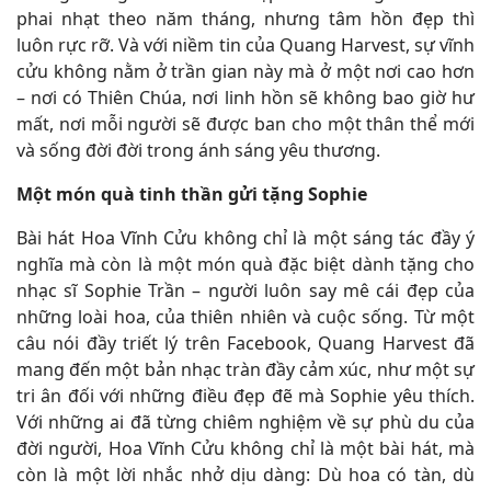
phai nhạt theo năm tháng, nhưng tâm hồn đẹp thì
luôn rực rỡ. Và với niềm tin của Quang Harvest, sự vĩnh
cửu không nằm ở trần gian này mà ở một nơi cao hơn
– nơi có Thiên Chúa, nơi linh hồn sẽ không bao giờ hư
mất, nơi mỗi người sẽ được ban cho một thân thể mới
và sống đời đời trong ánh sáng yêu thương.
Một món quà tinh thần gửi tặng Sophie
Bài hát Hoa Vĩnh Cửu không chỉ là một sáng tác đầy ý
nghĩa mà còn là một món quà đặc biệt dành tặng cho
nhạc sĩ Sophie Trần – người luôn say mê cái đẹp của
những loài hoa, của thiên nhiên và cuộc sống. Từ một
câu nói đầy triết lý trên Facebook, Quang Harvest đã
mang đến một bản nhạc tràn đầy cảm xúc, như một sự
tri ân đối với những điều đẹp đẽ mà Sophie yêu thích.
Với những ai đã từng chiêm nghiệm về sự phù du của
đời người, Hoa Vĩnh Cửu không chỉ là một bài hát, mà
còn là một lời nhắc nhở dịu dàng: Dù hoa có tàn, dù