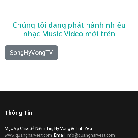
Chúng tôi đang phát hành nhiều
nhạc
Music Video mới trên
SongHyVongTV
Thông Tin
Mục Vụ Chia Sẻ Niềm Tin, Hy Vọng & Tình Yêu
www.quangharvest.com
Email:
info@quangharvest.com