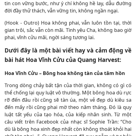
tin con vững bước, như ý chí không hề lay, dẫu đường
đời đầy thử thách, vẫn vững tin, không ngần ngại.
(Hook - Outro) Hoa không phai, vẫn luôn tồn tại, thời
gian trôi, sắc vẫn còn mãi. Tình yêu Cha, không bao giờ
phai, vĩnh cửu mãi, ngời sáng tương lai.
Dưới đây là một bài viết hay và cảm động về
bài hát Hoa Vĩnh Cửu của Quang Harvest:
Hoa Vĩnh Cửu – Bông hoa không tàn của tâm hồn
Trong dòng chảy bất tận của thời gian, không có gì có
thể chống lại quy luật vô thường. Một bông hoa dù rực
rỡ đến đâu rồi cũng sẽ tàn úa, một vẻ đẹp dù kiêu sa
đến mấy rồi cũng phai mờ theo năm tháng. Đó là quy
luật tất yếu của tạo hóa, của kiếp nhân sinh. Từ một
câu viết trên Facebook của nhạc sĩ Sophie Trần: “Cho
dù là bông hoa xinh đẹp nhất còn không thoát khỏi hai