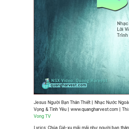
Jesus Người Bạn Thân Thiết
|
Nhạc Nước Ngoài
Vọng & Tình Yêu | www.quangharvest.com |
Thi
Vong TV
Lyrics: Chúa Giê-xu mãi mãi như người bạn thân 