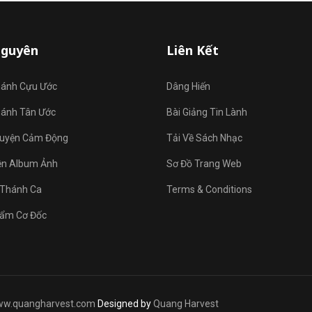
Nguyên
Liên Kết
hánh Cựu Ước
Dâng Hiến
hánh Tân Ước
Bài Giảng Tin Lành
uyện Cảm Động
Tải Về Sách Nhạc
ện Album Ảnh
Sơ Đồ Trang Web
Thánh Ca
Terms & Conditions
ẩm Cơ Đốc
w.quangharvest.com
Designed by
Quang Harvest