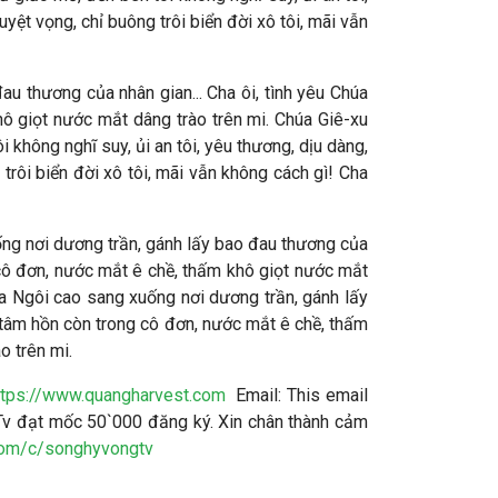
uyệt vọng, chỉ buông trôi biển đời xô tôi, mãi vẫn
au thương của nhân gian... Cha ôi, tình yêu Chúa
hô giọt nước mắt dâng trào trên mi. Chúa Giê-xu
 không nghĩ suy, ủi an tôi, yêu thương, dịu dàng,
 trôi biển đời xô tôi, mãi vẫn không cách gì! Cha
uống nơi dương trần, gánh lấy bao đau thương của
g cô đơn, nước mắt ê chề, thấm khô giọt nước mắt
lìa Ngôi cao sang xuống nơi dương trần, gánh lấy
ô, tâm hồn còn trong cô đơn, nước mắt ê chề, thấm
o trên mi.
ttps://www.quangharvest.com
Email:
This email
v đạt mốc 50`000 đăng ký. Xin chân thành cảm
com/c/songhyvongtv