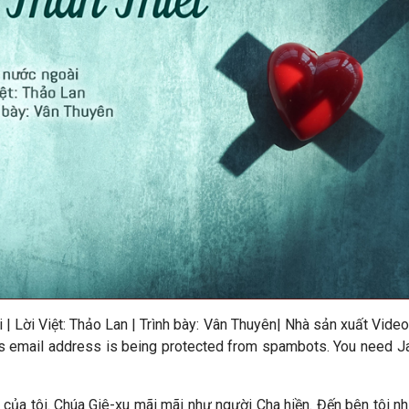
 |
Lời Việt: Thảo Lan
|
Trình bày: Vân Thuyên
|
Nhà sản xuất Vide
s email address is being protected from spambots. You need Jav
của tôi. Chúa Giê-xu mãi mãi như người Cha hiền. Đến bên tôi như