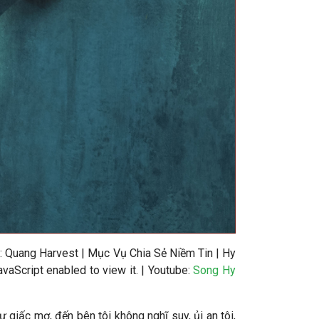
o
: Quang Harvest | Mục Vụ Chia Sẻ Niềm Tin | Hy
aScript enabled to view it.
| Youtube:
Song Hy
 giấc mơ, đến bên tôi không nghĩ suy, ủi an tôi,