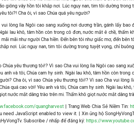
bão giông vây hồn tôi khắp nơi. Lúc nguy nan, tim tôi dường trong t
yêu tôi?! Cha ôi, vì sao Chúa quá yêu người?
 vui lòng lìa Ngôi cao sang xuống nơi dương trần, gánh lấy bao đ
 Ngài lau khô, tâm hồn còn trong cô đơn, nước mắt ê chề, thấm k
mãi mãi như người Cha hiền. Đến bên tôi như giấc mơ, đến bên tôi
 khắp nơi. Lúc nguy nan, tim tôi dường trong tuyệt vọng, chỉ buông
ao Chúa yêu thương tôi!? Vì sao Cha vui lòng lìa Ngôi cao sang x
 Yêu anh và tôi, Chúa cam hy sinh. Ngài lau khô, tâm hồn còn tron
người? Cha ôi, vì sao Chúa yêu thương tôi!? Vì sao Cha vui lòng 
 Chúa quá cao vời! Yêu anh và tôi, Chúa cam hy sinh. Ngài lau kh
iọt nước mắt dâng trào trên mi. Thấm khô giọt nước mắt dâng trà
ww.facebook.com/quangharvest
| Trang Web Chia Sẻ Niềm Tin:
h
 need JavaScript enabled to view it.
| Xin ủng hộ SongHyVongT
ngHyVongTv. Subscribe / nhấp để đăng ký:
https://www.youtube.