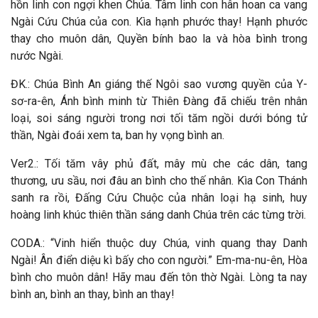
hồn linh con ngợi khen Chúa. Tâm linh con hân hoan ca vang
Ngài Cứu Chúa của con. Kìa hạnh phước thay! Hạnh phước
thay cho muôn dân, Quyền bính bao la và hòa bình trong
nước Ngài.
ĐK.: Chúa Bình An giáng thế Ngôi sao vương quyền của Y-
sơ-ra-ên, Ánh bình minh từ Thiên Đàng đã chiếu trên nhân
loại, soi sáng người trong nơi tối tăm ngồi dưới bóng tử
thần, Ngài đoái xem ta, ban hy vọng bình an.
Ver2.: Tối tăm vây phủ đất, mây mù che các dân, tang
thương, ưu sầu, nơi đâu an bình cho thế nhân. Kìa Con Thánh
sanh ra rồi, Đấng Cứu Chuộc của nhân loại hạ sinh, huy
hoàng linh khúc thiên thần sáng danh Chúa trên các từng trời.
CODA.: “Vinh hiển thuộc duy Chúa, vinh quang thay Danh
Ngài! Ân điển diệu kì bấy cho con người.” Em-ma-nu-ên, Hòa
bình cho muôn dân! Hãy mau đến tôn thờ Ngài. Lòng ta nay
bình an, bình an thay, bình an thay!