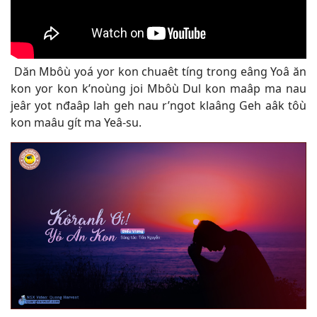
Dăn Mbôù yoá yor kon chuaêt tíng trong eâng Yoâ ăn
kon yor kon k’noùng joi Mbôù Dul kon maâp ma nau
jeâr yot nđaâp lah geh nau r’ngot klaâng Geh aâk tôù
kon maâu gít ma Yeâ-su
.