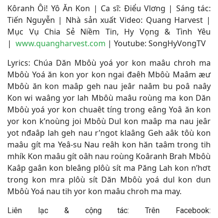
Kôranh Ôi! Yô Ăn Kon | Ca sĩ: Điểu Vlơng | Sáng tác:
Tiến Nguyễn | Nhà sản xuất Video: Quang Harvest |
Mục Vụ Chia Sẻ Niềm Tin, Hy Vọng & Tình Yêu
|
www.quangharvest.com
|
Youtube: SongHyVongTV
Lyrics: Chúa Dăn Mbôù yoá yor kon maâu chroh ma
Mbôù Yoá ăn kon yor kon ngai đaêh Mbôù Maâm æư
Mbôù ăn kon maâp geh nau jeâr naâm bu poâ naây
Kon wi waâng yor lah Mbôù maâu roùng ma kon Dăn
Mbôù yoá yor kon chuaêt tíng trong eâng Yoâ ăn kon
yor kon k’noùng joi Mbôù Dul kon maâp ma nau jeâr
yot nđaâp lah geh nau r’ngot klaâng Geh aâk tôù kon
maâu gít ma Yeâ-su Nau reâh kon hăn taâm trong tih
mhík Kon maâu gít oâh nau roùng Koâranh Brah Mbôù
Kaâp gaân kon bleâng plôù sít ma Păng Lah kon n’hơt
trong kon mra plôù sít Dăn Mbôù yoá dul kon dun
Mbôù Yoá nau tih yor kon maâu chroh ma may.
Liên lạc & cộng tác: Trên Facebook: