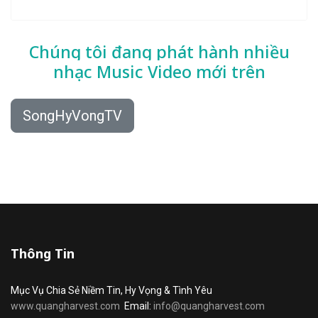
Chúng tôi đang phát hành nhiều
nhạc
Music Video mới trên
SongHyVongTV
Thông Tin
Mục Vụ Chia Sẻ Niềm Tin, Hy Vọng & Tình Yêu
www.quangharvest.com
Email:
info@quangharvest.com