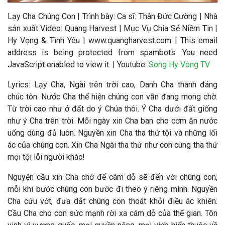
Lạy Cha Chúng Con
| Trình bày:
Ca sĩ: Thân Đức Cường
|
Nhà
sản xuất Video
: Quang Harvest | Mục Vụ Chia Sẻ Niềm Tin |
Hy Vọng & Tình Yêu | www.quangharvest.com |
This email
address is being protected from spambots. You need
JavaScript enabled to view it.
| Youtube:
Song Hy Vong TV
Lyrics: Lạy Cha, Ngài trên trời cao, Danh Cha thánh đáng
chúc tôn. Nước Cha thể hiện chúng con vẫn đang mong chờ.
Từ trời cao như ở đất do ý Chúa thôi. Ý Cha dưới đất giống
như ý Cha trên trời. Mỗi ngày xin Cha ban cho cơm ăn nước
uống dùng đủ luôn. Nguyền xin Cha tha thứ tội và những lối
ác của chúng con. Xin Cha Ngài tha thứ như con cùng tha thứ
mọi tội lỗi người khác!
Nguyện cầu xin Cha chớ để cám dỗ sẽ đến với chúng con,
mỗi khi bước chúng con bước đi theo ý riêng mình.
Nguyền
Cha cứu vớt, đưa dắt chúng con thoát khỏi điều ác khiên.
Cầu Cha cho con sức mạnh rời xa cám dỗ của thế gian. Tôn