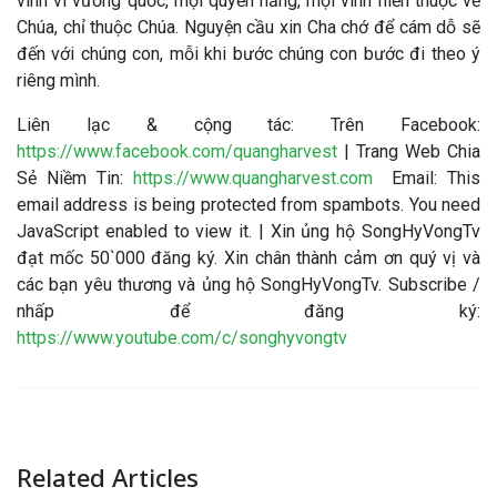
vinh vì vương quốc, mọi quyền năng, mọi vinh hiển thuộc về
Chúa, chỉ thuộc Chúa. Nguyện cầu xin Cha chớ để cám dỗ sẽ
đến với chúng con, mỗi khi bước chúng con bước đi theo ý
riêng mình.
Liên lạc & cộng tác
: Trên Facebook:
https://www.facebook.com/quangharvest
| Trang Web Chia
Sẻ Niềm Tin:
https://www.quangharvest.com
Email:
This
email address is being protected from spambots. You need
JavaScript enabled to view it.
| Xin ủng hộ SongHyVongTv
đạt mốc 50`000 đăng ký. Xin chân thành cảm ơn quý vị và
các bạn yêu thương và ủng hộ SongHyVongTv. Subscribe /
nhấp để đăng ký:
https://www.youtube.com/c/songhyvongtv
Related Articles