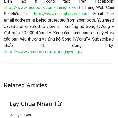
Liên lạc & cộng tác
: Trên Facebook:
https://www.facebook.com/quangharvest
| Trang Web Chia
Sẻ Niềm Tin:
https://www.quangharvest.com
Email:
This
email address is being protected from spambots. You need
JavaScript enabled to view it.
| Xin ủng hộ SongHyVongTv
đạt mốc 50`000 đăng ký. Xin chân thành cảm ơn quý vị và
các bạn yêu thương và ủng hộ SongHyVongTv. Subscribe /
nhấp để đăng ký:
https://www.youtube.com/c/songhyvongtv
Related Articles
Lạy Chúa Nhân Từ
Quang Harvest