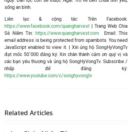
nguy. Dân tộc con sẽ thuộc Ngài. Trở về bên Chúa tình yêu,
sống an bình.
Liên lạc & cộng tác
: Trên Facebook:
https://www.facebook.com/quangharvest
| Trang Web Chia
Sẻ Niềm Tin:
https://www.quangharvest.com
Email:
This
email address is being protected from spambots. You need
JavaScript enabled to view it.
| Xin ủng hộ SongHyVongTv
đạt mốc 50`000 đăng ký. Xin chân thành cảm ơn quý vị và
các bạn yêu thương và ủng hộ SongHyVongTv. Subscribe /
nhấp để đăng ký:
https://www.youtube.com/c/songhyvongtv
Related Articles