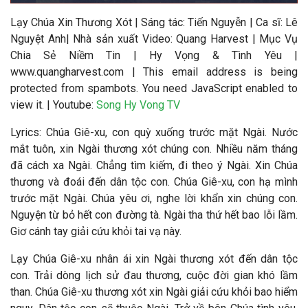
Lạy Chúa Xin Thương Xót | Sáng tác:
Tiến Nguyễn
|
Ca sĩ:
Lê
Nguyệt Anh
|
Nhà sản xuất Video
: Quang Harvest | Mục Vụ
Chia Sẻ Niềm Tin | Hy Vọng & Tình Yêu |
www.quangharvest.com |
This email address is being
protected from spambots. You need JavaScript enabled to
view it.
| Youtube:
Song Hy Vong TV
Lyrics: Chúa Giê-xu, con quỳ xuống trước mặt Ngài. Nước
mắt tuôn, xin Ngài thương xót chúng con. Nhiều năm tháng
đã cách xa Ngài. Chẳng tìm kiếm, đi theo ý Ngài. Xin Chúa
thương và đoái đến dân tộc con. Chúa Giê-xu, con hạ mình
trước mặt Ngài. Chúa yêu ơi, nghe lời khẩn xin chúng con.
Nguyện từ bỏ hết con đường tà. Ngài tha thứ hết bao lỗi lầm.
Giơ cánh tay giải cứu khỏi tai vạ này.
Lạy Chúa Giê-xu nhân ái xin Ngài thương xót đến dân tộc
con. Trải dòng lịch sử đau thương, cuộc đời gian khó lầm
than. Chúa Giê-xu thương xót xin Ngài giải cứu khỏi bao hiểm