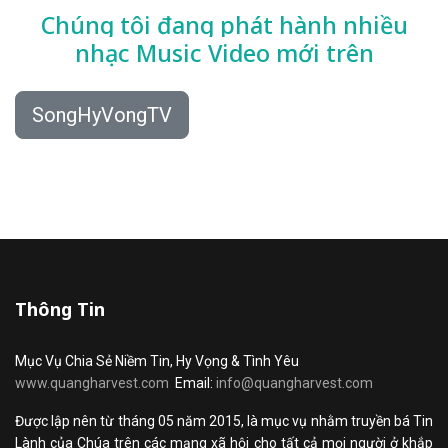
Chúng tôi đang phát hành nhiều
nhạc
Music Video mới trên
SongHyVongTV
Thông Tin
Mục Vụ Chia Sẻ Niềm Tin, Hy Vọng & Tình Yêu
www.quangharvest.com
Email:
info@quangharvest.com
Được lập nên từ tháng 05 năm 2015, là mục vụ nhằm truyền bá Tin
Lành của Chúa trên các mạng xã hội cho tất cả mọi người ở khắp