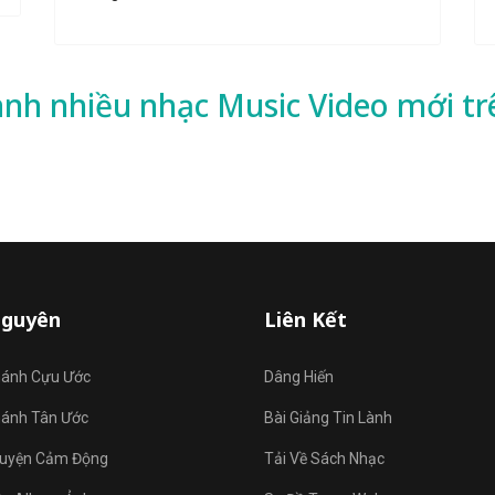
ành nhiều
nhạc
Music Video mới tr
Nguyên
Liên Kết
hánh Cựu Ước
Dâng Hiến
hánh Tân Ước
Bài Giảng Tin Lành
uyện Cảm Động
Tải Về Sách Nhạc