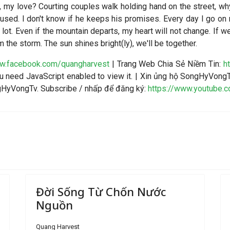
d, my love? Courting couples walk holding hand on the street, 
fused. I don't know if he keeps his promises. Every day I go o
lot. Even if the mountain departs, my heart will not change. If w
m the storm. The sun shines bright(ly), we'll be together.
ww.facebook.com/quangharvest
| Trang Web Chia Sẻ Niềm Tin:
h
 need JavaScript enabled to view it.
| Xin ủng hộ SongHyVongT
ngHyVongTv. Subscribe / nhấp để đăng ký:
https://www.youtube.
Đời Sống Từ Chốn Nước
Nguồn
Quang Harvest