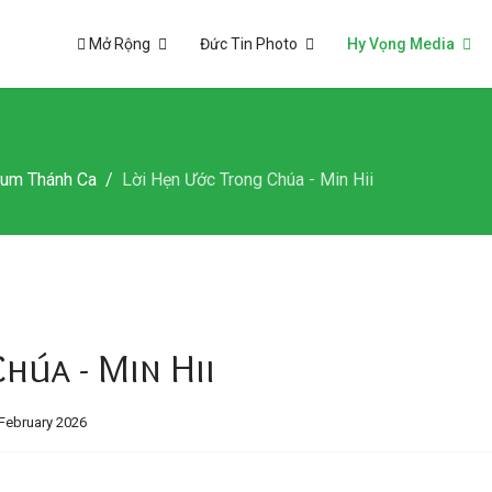
Mở Rộng
Đức Tin Photo
Hy Vọng Media
bum Thánh Ca
Lời Hẹn Ước Trong Chúa - Min Hii
úa - Min Hii
February 2026