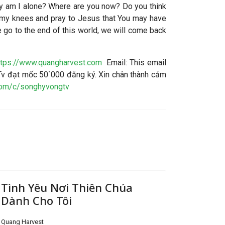
why am I alone? Where are you now? Do you think
n my knees and pray to Jesus that You may have
e go to the end of this world, we will come back
ttps://www.quangharvest.com
Email:
This email
v đạt mốc 50`000 đăng ký. Xin chân thành cảm
com/c/songhyvongtv
Tình Yêu Nơi Thiên Chúa
Dành Cho Tôi
Quang Harvest