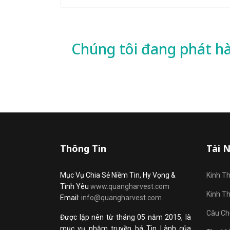
Chúng tôi đang phát h
Thông Tin
Tài 
Mục Vụ Chia Sẻ Niềm Tin, Hy Vọng &
Kinh T
Tình Yêu
www.quangharvest.com
Kinh T
Email:
info@quangharvest.com
Câu Ch
Được lập nên từ tháng 05 năm 2015, là
mục vụ nhằm truyền bá Tin Lành của