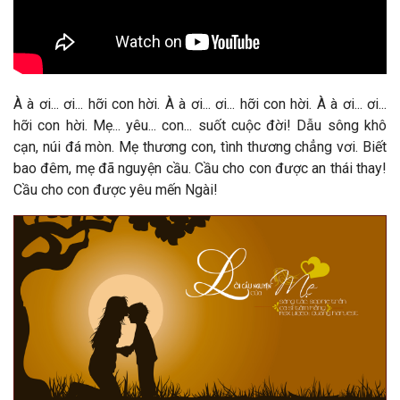
À à ơi... ơi... hỡi con hời. À à ơi... ơi... hỡi con hời. À à ơi... ơi...
hỡi con hời. Mẹ... yêu... con... suốt cuộc đời! Dẫu sông khô
cạn, núi đá mòn. Mẹ thương con, tình thương chẳng vơi. Biết
bao đêm, mẹ đã nguyện cầu. Cầu cho con được an thái thay!
Cầu cho con được yêu mến Ngài!