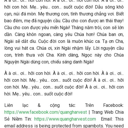
À à ơi... ơi... hỡi con hời. À à ơi... ơi... hỡi con hời. À à ơi... ơi...
hỡi con hời. Mẹ... yêu... con... suốt cuộc đời! Dẫu sông khô
cạn, núi đá mòn. Mẹ thương con, tình thương chẳng vơi. Biết
bao đêm, mẹ đã nguyện cầu. Cầu cho con được an thái thay!
Cầu cho con được yêu mến Ngài! Tháng năm trôi, con sẽ lớn
dần. Càng khôn ngoan, càng yêu Chúa hơn! Chúa ban ơn,
Ngài sẽ dắt dìu. Cuộc đời con là muôn khúc ca. Tạ ơn Cha,
lòng vui hát ca. Chúa ơi, xin Ngài nhậm lấy. Lời nguyện cầu
con, trình thưa với Cha. Kính dâng, Ngọc này cho Chúa
Nguyện Ngài dùng con, chiếu sáng danh Ngài!
À à ơi... ơi... hỡi con hời. À à ơi... ơi... hỡi con hời. À à ơi... ơi...
hỡi con hời. Mẹ... yêu... con... suốt cuộc đời! À à ơi... ơi... hỡi
con hời. Mẹ... yêu... con... suốt cuộc đời! À à ơi... ơi... hỡi con
hời. Mẹ... yêu... con... suốt cuộc đời!
Liên lạc & cộng tác
: Trên Facebook:
https://www.facebook.com/quangharvest
| Trang Web Chia
Sẻ Niềm Tin:
https://www.quangharvest.com
Email:
This
email address is being protected from spambots. You need