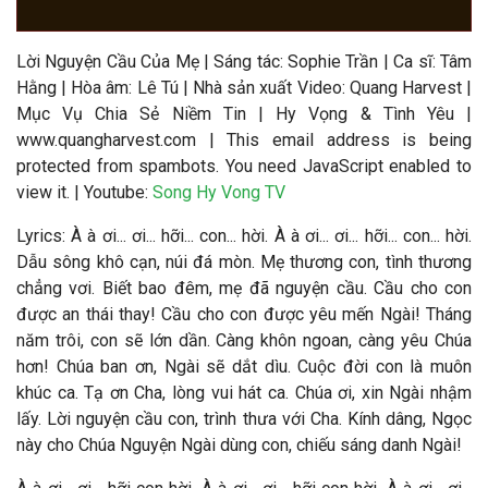
Lời Nguyện Cầu Của Mẹ | Sáng tác: Sophie Trần | Ca sĩ: Tâm
Hằng | Hòa âm: Lê Tú
|
Nhà sản xuất Video
: Quang Harvest |
Mục Vụ Chia Sẻ Niềm Tin | Hy Vọng & Tình Yêu |
www.quangharvest.com |
This email address is being
protected from spambots. You need JavaScript enabled to
view it.
| Youtube:
Song Hy Vong TV
Lyrics: À à ơi... ơi... hỡi... con... hời. À à ơi... ơi... hỡi... con... hời.
Dẫu sông khô cạn, núi đá mòn. Mẹ thương con, tình thương
chẳng vơi. Biết bao đêm, mẹ đã nguyện cầu. Cầu cho con
được an thái thay! Cầu cho con được yêu mến Ngài! Tháng
năm trôi, con sẽ lớn dần. Càng khôn ngoan, càng yêu Chúa
hơn! Chúa ban ơn, Ngài sẽ dắt dìu. Cuộc đời con là muôn
khúc ca. Tạ ơn Cha, lòng vui hát ca. Chúa ơi, xin Ngài nhậm
lấy. Lời nguyện cầu con, trình thưa với Cha. Kính dâng, Ngọc
này cho Chúa Nguyện Ngài dùng con, chiếu sáng danh Ngài!