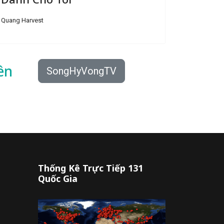
Quang Harvest
ên
SongHyVongTV
Thống Kê Trực Tiếp 131
Quốc Gia