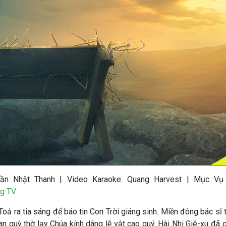
rần Nhật Thanh
|
Video Karaoke: Quang Harvest | Mục Vụ
g TV
oả ra tia sáng để báo tin Con Trời giáng sinh. Miền đông bác sĩ
an quỳ thờ lạy Chúa kính dâng lễ vật cao quý. Hài Nhi Giê-xu đã 