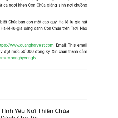
t ca ngợi khen Con Chúa giáng sinh nơi chuồng
biết Chúa ban con một cao quý. Ha-lê-lu-gia hát
. Ha-lê-lu-gia sáng danh Con Chúa trên Trời. Nào
ttps://www.quangharvest.com
Email:
This email
v đạt mốc 50`000 đăng ký. Xin chân thành cảm
com/c/songhyvongtv
Tình Yêu Nơi Thiên Chúa
Dành Cho Tôi