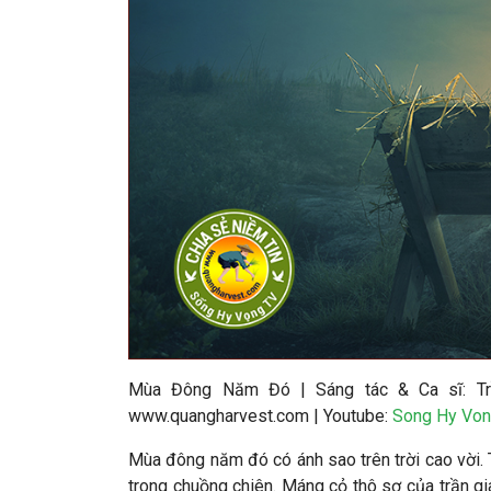
Mùa Đông Năm Đó
|
S
áng tác &
Ca sĩ
:
T
www.quangharvest.com | Youtube:
Song Hy Von
Mùa đông năm đó có ánh sao trên trời cao vời. T
trong chuồng chiên. Máng cỏ thô sơ của trần gi