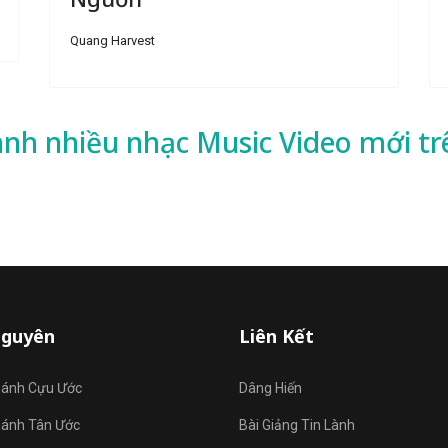
Quang Harvest
ành nhiều
nhạc
Music Video mới tr
Nguyên
Liên Kết
hánh Cựu Ước
Dâng Hiến
hánh Tân Ước
Bài Giảng Tin Lành