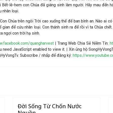
 Bết-lê-hem con Chúa đã giáng sinh làm người.
Hãy mau đến há
 nhân loại.
Con Chúa trên ngôi Trời cao xuống thế để ban bình an. Nào ai có 
ế gian để cứu nhân loại.
Con thánh sinh ra để rồi vì ta Chúa chết
a ngợi con trời hạ sinh.
ww.facebook.com/quangharvest
| Trang Web Chia Sẻ Niềm Tin:
h
 need JavaScript enabled to view it.
| Xin ủng hộ SongHyVongT
ngHyVongTv. Subscribe / nhấp để đăng ký:
https://www.youtube.
Đời Sống Từ Chốn Nước
Nguồn