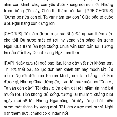
nhìn con khinh chê, con yếu đuối không nói nên lời. Nhưng
trong bóng đêm ấy, Chúa thì thầm bên tai… [PRE-CHORUS]
“Đừng sợ nữa con ơi, Ta vẫn nắm tay con.” Giữa bão tố cuộc
đời, Ngài nâng con đứng lên.
[CHORUS] Tôi làm được mọi sự Nhờ Đấng ban thêm sức
cho tôi! Dù nước mắt có rơi, hy vọng vẫn sáng lên trong
Ngài. Qua trăm lần ngã xuống, Chúa vẫn luôn dẫn lối. Tương
lai dẫu đổi thay Con đi cùng Ngài mãi thôi.
[RAP] Ngày xưa tôi ngã bao lần, lòng đầy vết nứt không tên,
Thi rớt, thất bại, áp lực dồn nén khiến tim này muốn tắt lửa
mềm. Người đời nhìn tôi mà khinh, nói tôi chẳng thể làm
được gì, Nhưng Chúa đứng đó, trao tôi sức mới, nói “Con ơi,
Ta vẫn còn đây.” Tôi chạy giữa đêm dài tối, niềm tin nhỏ bé
muốn rơi, Tiền không đủ sống, tương lai mù mịt, chẳng biết
ngày mai sẽ tới. Nhưng Ngài nâng tôi dậy từng chút, biến
nước mắt thành hy vọng mới. Tôi làm được mọi sự vì Ngài
ban thêm sức, chẳng có gì ngăn nổi.