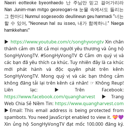
Naeiri eotteoke byeonhaedo 난 주님만 믿고 걸어가리라
Nan Junim-man mitgo georeogari-ra 눈물 속에서도 들리는
그 한마디 Nunmul sogeseodo deullineun geu hanmadi “너는
할 수 있어, "Neoneun hal su isseo, 내가 함께하니.” Naega
hamkkehani."
▶
https://www.youtube.com/c/songhyvongtv
​ Xin chân
thành cảm ơn tất cả mọi người yêu thương và ủng hộ
SongHyVongTV. #SongHyVongTV​ © Cảm ơn quý vị và
các bạn đã yêu thích ca khúc. Tuy nhiên đây là ca khúc
mới phát hành và độc quyền phát trên kênh
SongHyVongTV. Mong quý vị và các bạn thông cảm
không đăng tải lại trên kênh cá nhân! ☞ Không Reup!
Liên lạc: ▶Trên Facebook:
https://www.facebook.com/quangharvest
▶Trang
Web Chia Sẻ Niềm Tin:
https://www.quangharvest.com
▶Email:
This email address is being protected from
spambots. You need JavaScript enabled to view it.
💝💜
Xin ủng hộ SongHyVongTV đạt mốc 100.000 đăng ký.