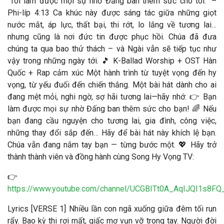
“Tôi làm được mọi sự nhờ Đấng ban thêm sức cho tôi.” –
Phi-líp 4:13 Ca khúc này được sáng tác giữa những giọt
nước mắt, áp lực, thất bại, thi rớt, lo lắng về tương lai…
nhưng cũng là nơi đức tin được phục hồi. Chúa đã đưa
chúng ta qua bao thử thách – và Ngài vẫn sẽ tiếp tục như
vậy trong những ngày tới. 🎵 K-Ballad Worship + OST Hàn
Quốc + Rap cảm xúc Một hành trình từ tuyệt vọng đến hy
vọng, từ yếu đuối đến chiến thắng. Một bài hát dành cho ai
đang mệt mỏi, nghi ngờ, sợ hãi tương lai—hãy nhớ: 👉 Bạn
làm được mọi sự nhờ Đấng ban thêm sức cho bạn! 🌈 Nếu
bạn đang cầu nguyện cho tương lai, gia đình, công việc,
những thay đổi sắp đến… Hãy để bài hát này khích lệ bạn.
Chúa vẫn đang nắm tay bạn — từng bước một. 💖 Hãy trở
thành thành viên và đồng hành cùng Song Hy Vọng TV:
👉
https://www.youtube.com/channel/UCGBITt0A_AqIJQI1s8FQ_
Lyrics [VERSE 1] Nhiều lần con ngã xuống giữa đêm tối run
rẩy. Bao kỳ thi rơi mất, giấc mơ vụn vỡ trong tay. Người đời