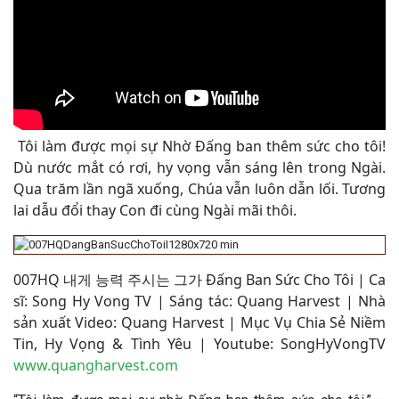
Tôi làm được mọi sự Nhờ Đấng ban thêm sức cho tôi!
Dù nước mắt có rơi, hy vọng vẫn sáng lên trong Ngài.
Qua trăm lần ngã xuống, Chúa vẫn luôn dẫn lối. Tương
lai dẫu đổi thay Con đi cùng Ngài mãi thôi
.
0
07HQ 내게 능력 주시는 그가 Đấng Ban Sức Cho Tôi
| Ca
sĩ: Song Hy Vong TV | Sáng tác:
Quang Harvest
|
Nhà
sản xuất Video: Quang Harvest | Mục Vụ Chia Sẻ Niềm
Tin, Hy Vọng & Tình Yêu | Youtube: SongHyVongTV
www.quangharvest.com