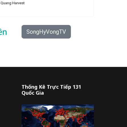
Quang Harvest
ên
SongHyVongTV
Thống Kê Trực Tiếp 131
Quốc Gia