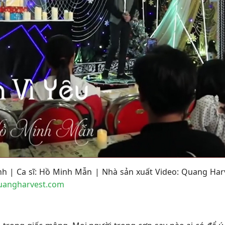
anh | Ca sĩ: Hồ Minh Mẫn | Nhà sản xuất Video: Quang Har
angharvest.com