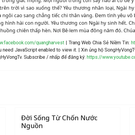
rong giấc mộng. Mọi người trong cơn say nào ai có để ý 
rên trời vì sao xuống thế? Yêu thương nhân loại, Ngài hy
a ngôi cao sang chẳng tiếc chi thân vàng. Đem tình yêu vô
hình hài con người. Yêu thương con Ngài hy sinh hết. Chu
chuồng chiên thấp hèn. Nơi Bê-lem mùa đông năm đó. Chúa 
ww.facebook.com/quangharvest
| Trang Web Chia Sẻ Niềm Tin:
h
 need JavaScript enabled to view it.
| Xin ủng hộ SongHyVongTv
ngHyVongTv. Subscribe / nhấp để đăng ký:
https://www.youtube
Đời Sống Từ Chốn Nước
Nguồn