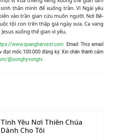
một vị Vua thiêng liêng xuống thế gian làm
 sinh thân mình để xuống trần. Vì Ngài yêu
 biên vào trần gian cứu muôn người. Nơi Bê-
ộc tội con trên thập giá ngày xưa. Ca vang
Jesus xuống thế gian vì yêu.
ttps://www.quangharvest.com
Email:
This email
 đạt mốc 100.000 đăng ký. Xin chân thành cảm
.com/@songhyvongtv
Tình Yêu Nơi Thiên Chúa
Dành Cho Tôi