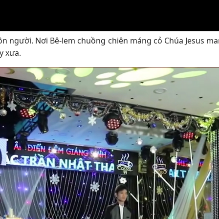
ôn người. Nơi Bê-lem chuồng chiên máng cỏ Chúa Jesus ma
y xưa.