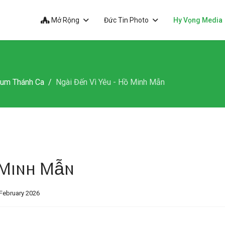
Mở Rộng
Đức Tin Photo
Hy Vọng Media
bum Thánh Ca
Ngài Đến Vì Yêu - Hồ Minh Mẫn
 Minh Mẫn
February 2026