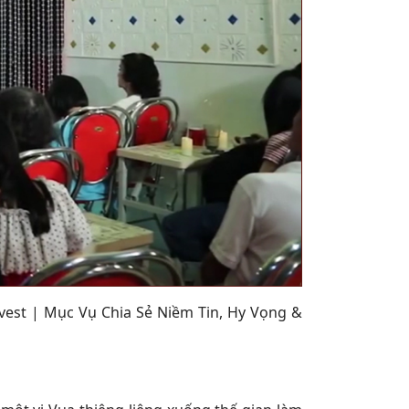
vest | Mục Vụ Chia Sẻ Niềm Tin, Hy Vọng &