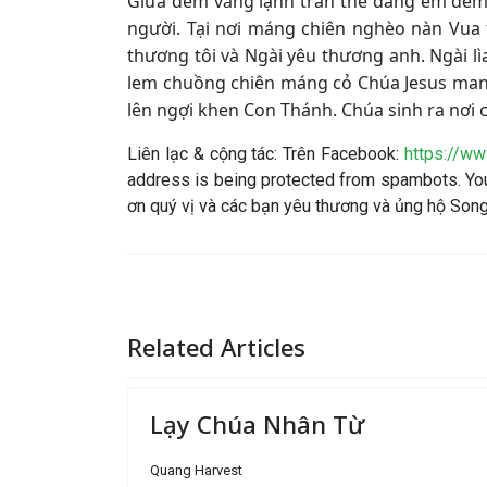
Giữa đêm vắng lạnh trần thế đang êm đềm t
người. Tại nơi máng chiên nghèo nàn Vua t
thương tôi và Ngài yêu thương anh. Ngài lì
lem chuồng chiên máng cỏ Chúa Jesus mang 
lên ngợi khen Con Thánh. Chúa sinh ra nơi 
Liên lạc & cộng tác: Trên Facebook:
https://w
address is being protected from spambots. You
ơn quý vị và các bạn yêu thương và ủng hộ So
Related Articles
Lạy Chúa Nhân Từ
Quang Harvest