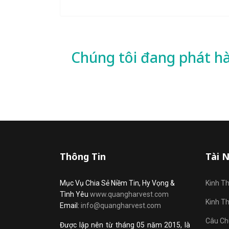
Chúng tôi đang phát h
Thông Tin
Tài 
Mục Vụ Chia Sẻ Niềm Tin, Hy Vọng &
Kinh T
Tình Yêu
www.quangharvest.com
Kinh T
Email:
info@quangharvest.com
Câu Ch
Được lập nên từ tháng 05 năm 2015, là