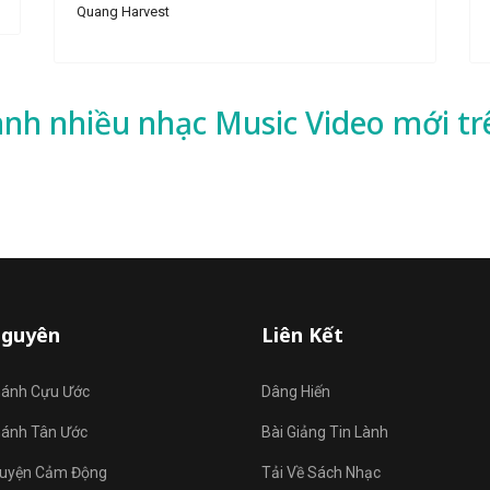
Quang Harvest
ành nhiều
nhạc
Music Video mới tr
Nguyên
Liên Kết
hánh Cựu Ước
Dâng Hiến
hánh Tân Ước
Bài Giảng Tin Lành
uyện Cảm Động
Tải Về Sách Nhạc