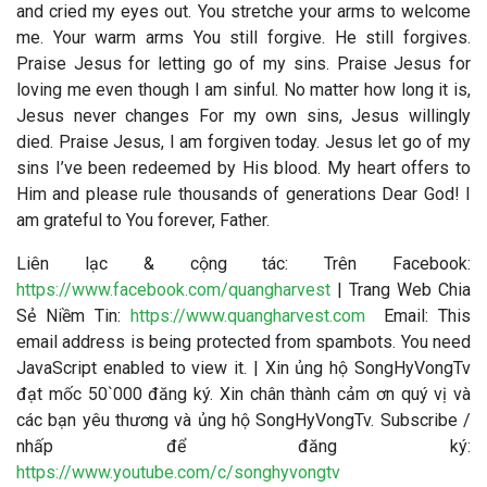
and cried my eyes out. You stretche your arms to welcome
me. Your warm arms You still forgive. He still forgives.
Praise Jesus for letting go of my sins. Praise Jesus for
loving me even though I am sinful. No matter how long it is,
Jesus never changes For my own sins, Jesus willingly
died. Praise Jesus, I am forgiven today. Jesus let go of my
sins I’ve been redeemed by His blood. My heart offers to
Him and please rule thousands of generations Dear God! I
am grateful to You forever, Father.
Liên lạc & cộng tác
: Trên Facebook:
https://www.facebook.com/quangharvest
| Trang Web Chia
Sẻ Niềm Tin:
https://www.quangharvest.com
Email:
This
email address is being protected from spambots. You need
JavaScript enabled to view it.
| Xin ủng hộ SongHyVongTv
đạt mốc 50`000 đăng ký. Xin chân thành cảm ơn quý vị và
các bạn yêu thương và ủng hộ SongHyVongTv. Subscribe /
nhấp để đăng ký:
https://www.youtube.com/c/songhyvongtv