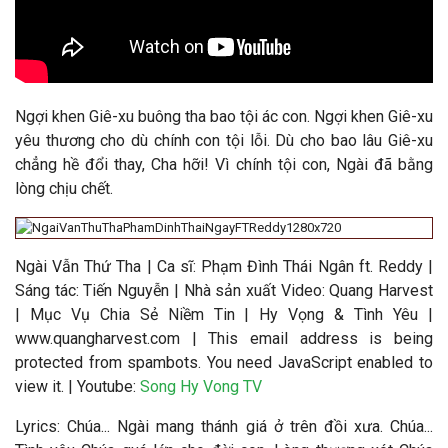
Ngợi khen Giê-xu buông tha bao tội ác con.
Ngợi khen Giê-xu
yêu thương cho dù chính con tội lỗi. Dù cho bao lâu Giê-xu
chẳng hề đổi thay, Cha hỡi! Vì chính tội con, Ngài đã bằng
lòng chịu chết.
Ngài Vẫn Thứ Tha
|
Ca sĩ:
Phạm Đình Thái Ngân ft. Reddy
|
Sáng tác: Tiến Nguyễn
|
Nhà sản xuất Video
: Quang Harvest
| Mục Vụ Chia Sẻ Niềm Tin | Hy Vọng & Tình Yêu |
www.quangharvest.com |
This email address is being
protected from spambots. You need JavaScript enabled to
view it.
| Youtube:
Song Hy Vong TV
Lyrics: Chúa... Ngài mang thánh giá ở trên đồi xưa. Chúa...