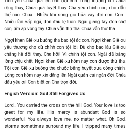
Tình yêu Chúa quá lớn cho đời con. Lòng thương xót Chúa
rộng thay, Chúa quá tuyệt thay. Cha yêu chính con, cho dẫu
thế nào. Chúa... Nhiều khi sóng gió bủa vây đời con. Con...
Nhiều lần vấp ngã, đớn đau lệ tuôn. Ngài giang tay đón chờ
con, ấm áp vòng tay. Chúa vẫn thứ tha. Chúa vẫn thứ tha.
Ngợi khen Giê-xu buông tha bao tội ác con.
Ngợi khen Giê-xu
yêu thương cho dù chính con tội lỗi. Dù cho bao lâu Giê-xu
chẳng hề đổi thay, Cha hỡi! Vì chính tội con, Ngài đã bằng
lòng chịu chết. Ngợi khen Giê-xu hôm nay con được thứ tha.
Tội con Giê-xu buông tha chuộc bằng huyết xưa công chính.
Lòng con hôm nay xin dâng lên Ngài quản cai ngàn đời. Chúa
dấu yêu ơi! Con biết ơn Cha trọn đời.
Engish Version: God Still Forgives Us
Lord... You carried the cross on the hill. God, Your love is too
great for my life. His mercy is abundant God is so
wonderful. You always love me, no matter what. Oh God,
storms sometimes surround my life. I tripped many times