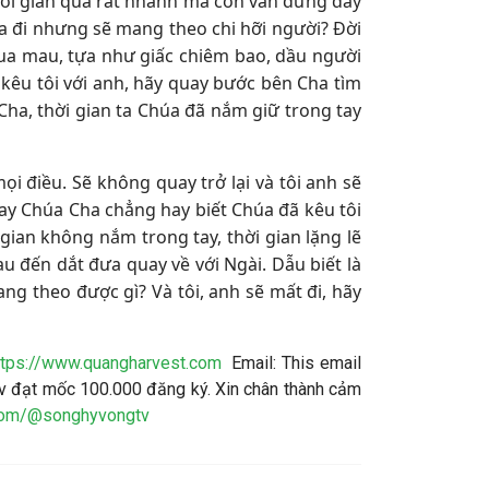
ời gian qua rất nhanh mà con vẫn đứng đây
ra đi nhưng sẽ mang theo chi hỡi người? Đời
 qua mau, tựa như giấc chiêm bao, dầu người
 kêu tôi với anh, hãy quay bước bên Cha tìm
Cha, thời gian ta Chúa đã nắm giữ trong tay
i điều. Sẽ không quay trở lại và tôi anh sẽ
tay Chúa Cha chẳng hay biết Chúa đã kêu tôi
gian không nắm trong tay, thời gian lặng lẽ
u đến dắt đưa quay về với Ngài. Dẫu biết là
ng theo được gì? Và tôi, anh sẽ mất đi, hãy
ttps://www.quangharvest.com
Email:
This email
 đạt mốc 100.000 đăng ký. Xin chân thành cảm
.com/@songhyvongtv