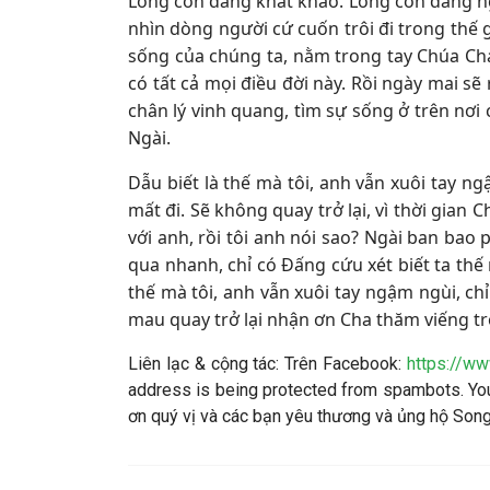
Lòng con đang khát khao. Lòng con đang n
nhìn dòng người cứ cuốn trôi đi trong thế 
sống của chúng ta, nằm trong tay Chúa Cha,
có tất cả mọi điều đời này. Rồi ngày mai s
chân lý vinh quang, tìm sự sống ở trên nơi
Ngài.
Dẫu biết là thế mà tôi, anh vẫn xuôi tay n
mất đi. Sẽ không quay trở lại, vì thời gia
với anh, rồi tôi anh nói sao? Ngài ban bao
qua nhanh, chỉ có Đấng cứu xét biết ta thế
thế mà tôi, anh vẫn xuôi tay ngậm ngùi, ch
mau quay trở lại nhận ơn Cha thăm viếng tr
Liên lạc & cộng tác: Trên Facebook:
https://w
address is being protected from spambots. You
ơn quý vị và các bạn yêu thương và ủng hộ So