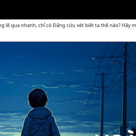
ng lẽ qua nhanh, chỉ có Đấng cứu xét biết ta thế nào? Hãy 