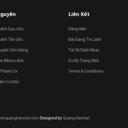
Nguyên
Liên Kết
hánh Cựu Ước
Dâng Hiến
hánh Tân Ước
Bài Giảng Tin Lành
uyện Cảm Động
Tải Về Sách Nhạc
ện Album Ảnh
Sơ Đồ Trang Web
Thánh Ca
Terms & Conditions
ẩm Cơ Đốc
w.quangharvest.com
Designed by
Quang Harvest