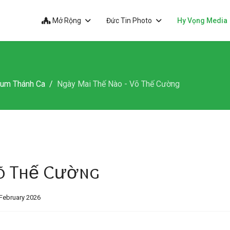
Mở Rộng
Đức Tin Photo
Hy Vọng Media
bum Thánh Ca
Ngày Mai Thế Nào - Võ Thế Cường
Võ Thế Cường
February 2026