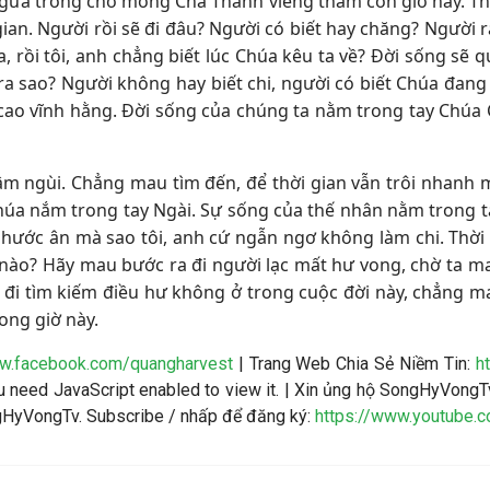
gữa trông chờ mong Cha Thánh viếng thăm con giờ này. Th
gian. Người rồi sẽ đi đâu? Người có biết hay chăng? Người 
 rồi tôi, anh chẳng biết lúc Chúa kêu ta về? Đời sống sẽ
ẽ ra sao? Người không hay biết chi, người có biết Chúa đang
 cao vĩnh hằng. Đời sống của chúng ta nằm trong tay Chúa 
gậm ngùi. Chẳng mau tìm đến, để thời gian vẫn trôi nhanh mọ
n Chúa nắm trong tay Ngài. Sự sống của thế nhân nằm trong 
 phước ân mà sao tôi, anh cứ ngẫn ngơ không làm chi. Thời 
 nào? Hãy mau bước ra đi người lạc mất hư vong, chờ ta ma
ỉ đi tìm kiếm điều hư không ở trong cuộc đời này, chẳng ma
ong giờ này.
ww.facebook.com/quangharvest
| Trang Web Chia Sẻ Niềm Tin:
h
 need JavaScript enabled to view it.
| Xin ủng hộ SongHyVongTv
ngHyVongTv. Subscribe / nhấp để đăng ký:
https://www.youtube