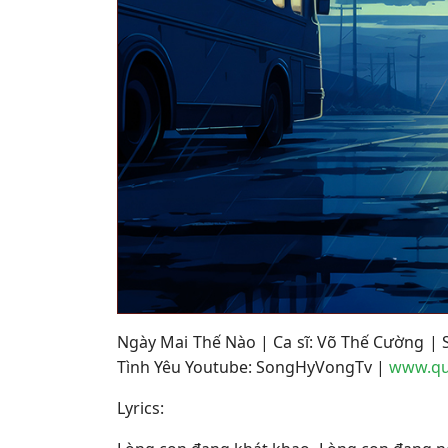
Ngày Mai Thế Nào
|
Ca sĩ: Võ Thế Cường |
Tình Yêu Youtube: SongHyVongTv |
www.qu
Lyrics: