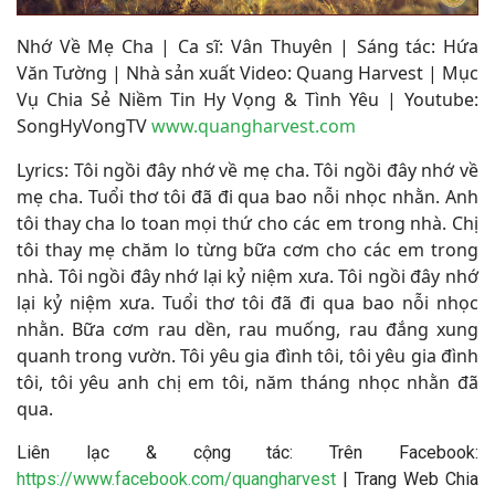
Nhớ Về Mẹ Cha | Ca sĩ: Vân Thuyên | Sáng tác: Hứa
Văn Tường | Nhà sản xuất Video: Quang Harvest | Mục
Vụ Chia Sẻ Niềm Tin Hy Vọng & Tình Yêu | Youtube:
SongHyVongTV
www.quangharvest.com
Lyrics: Tôi ngồi đây nhớ về mẹ cha. Tôi ngồi đây nhớ về
mẹ cha. Tuổi thơ tôi đã đi qua bao nỗi nhọc nhằn. Anh
tôi thay cha lo toan mọi thứ cho các em trong nhà. Chị
tôi thay mẹ chăm lo từng bữa cơm cho các em trong
nhà. Tôi ngồi đây nhớ lại kỷ niệm xưa. Tôi ngồi đây nhớ
lại kỷ niệm xưa. Tuổi thơ tôi đã đi qua bao nỗi nhọc
nhằn. Bữa cơm rau dền, rau muống, rau đắng xung
quanh trong vườn. Tôi yêu gia đình tôi, tôi yêu gia đình
tôi, tôi yêu anh chị em tôi, năm tháng nhọc nhằn đã
qua.
Liên lạc & cộng tác: Trên Facebook:
https://www.facebook.com/quangharvest
| Trang Web Chia