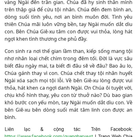
vàng Ngài đến trần gian. Chúa đã hy sinh thân mình
trên thập giá để cứu tội nhân. Chúa đến đem bình an,
dòng suối tình yêu, nơi an bình muôn đời. Tình yêu
thiên Chúa mãi luôn vững bền, tay Ngài muốn dắt dìu
con. Bên Chúa Giê-xu tâm con được vui thỏa, lòng hát
ngợi khen tình thương che phủ đầy.
Con sinh ra nơi thế gian lầm than, kiếp sống mang tội
nhơ nhân loại chết chìm trong đêm tối. Đời là vực sâu
biết đâu ngày mai, ta biết đi đâu sẽ về đâu? Bao âu lo,
Chúa gánh thay vì con. Chúa chết thay tội nhân huyết
Ngài xóa sạch mọi tội lỗi. Về bên Giê-xu lòng được vui
thỏa, hát khen ca ngợi danh Ngài. Ơn Chúa ôi tuyệt vời,
chịu khổ hình thay, yêu con từ thuở nào? Dù bao gian
khó bước con yếu mòn, tay Ngài muốn dắt dìu con. Về
bên Giê-xu bên dòng suối mát tâm linh con được an
bình.
Liên lạc & cộng tác: Trên Facebook:
https://www.facebook.com/quangharvest
| Trang Web Chia