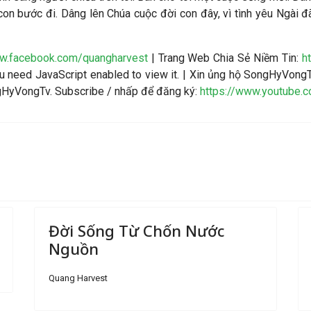
on bước đi. Dâng lên Chúa cuộc đời con đây, vì tình yêu Ngài 
ww.facebook.com/quangharvest
| Trang Web Chia Sẻ Niềm Tin:
h
 need JavaScript enabled to view it.
| Xin ủng hộ SongHyVongT
ngHyVongTv. Subscribe / nhấp để đăng ký:
https://www.youtube.
Đời Sống Từ Chốn Nước
Nguồn
Quang Harvest