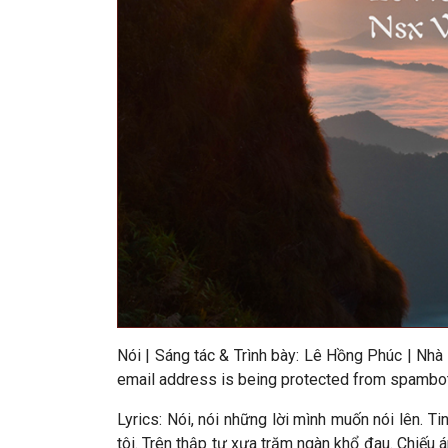
Nói
|
Sáng tác & Trình bày: Lê Hồng Phúc
|
Nhà 
email address is being protected from spambots
Lyrics: Nói, nói những lời mình muốn nói lên. Ti
tôi. Trên thập tự xưa trăm ngàn khổ đau. Chiếu 