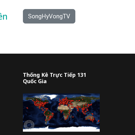
ên
SongHyVongTV
Thống Kê Trực Tiếp 131
Quốc Gia