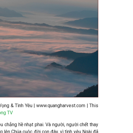
 Vọng & Tình Yêu | www.quangharvest.com |
This
ong TV
yêu chẳng hề nhạt phai. Và người, người chết thay
g lên Chúa cuộc đời con đây, vì tình yêu Ngài đã