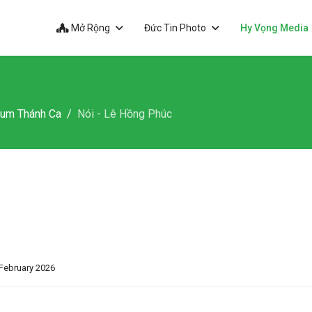
Mở Rộng
Đức Tin Photo
Hy Vọng Media
bum Thánh Ca
Nói - Lê Hồng Phúc
February 2026