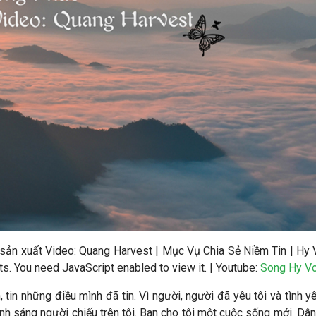
sản xuất Video
: Quang Harvest | Mục Vụ Chia Sẻ Niềm Tin | Hy
. You need JavaScript enabled to view it.
| Youtube:
Song Hy V
n, tin những điều mình đã tin. Vì người, người đã yêu tôi và tình 
ánh sáng người chiếu trên tôi. Ban cho tôi một cuộc sống mới. Dân