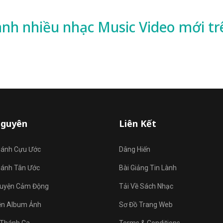
ành nhiều
nhạc
Music Video mới tr
Nguyên
Liên Kết
hánh Cựu Ước
Dâng Hiến
hánh Tân Ước
Bài Giảng Tin Lành
uyện Cảm Động
Tải Về Sách Nhạc
ện Album Ảnh
Sơ Đồ Trang Web