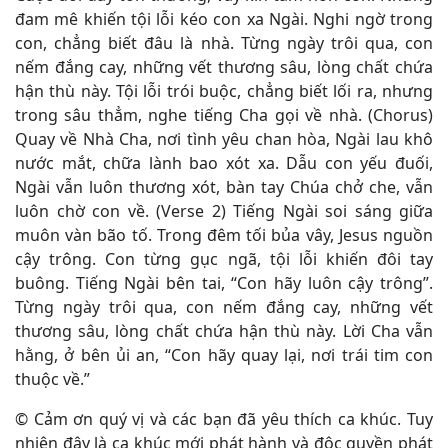
đam mê khiến tội lỗi kéo con xa Ngài. Nghi ngờ trong
con, chẳng biết đâu là nhà. Từng ngày trôi qua, con
nếm đắng cay, những vết thương sâu, lòng chất chứa
hận thù này. Tội lỗi trói buộc, chẳng biết lối ra, nhưng
trong sâu thẳm, nghe tiếng Cha gọi về nhà. (Chorus)
Quay về Nhà Cha, nơi tình yêu chan hòa, Ngài lau khô
nước mắt, chữa lành bao xót xa. Dẫu con yếu đuối,
Ngài vẫn luôn thương xót, bàn tay Chúa chở che, vẫn
luôn chờ con về. (Verse 2) Tiếng Ngài soi sáng giữa
muôn vàn bão tố. Trong đêm tối bủa vây, Jesus nguồn
cậy trông. Con từng gục ngã, tội lỗi khiến đôi tay
buông. Tiếng Ngài bên tai, “Con hãy luôn cậy trông”.
Từng ngày trôi qua, con nếm đắng cay, những vết
thương sâu, lòng chất chứa hận thù này. Lời Cha vẫn
hằng, ở bên ủi an, “Con hãy quay lại, nơi trái tim con
thuộc về.”
© Cảm ơn quý vị và các bạn đã yêu thích ca khúc. Tuy
nhiên đây là ca khúc mới phát hành và độc quyền phát