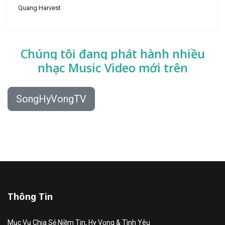
Quang Harvest
Chúng tôi đang phát hành nhiều
nhạc
Music Video mới trên
SongHyVongTV
Thông Tin
Mục Vụ Chia Sẻ Niềm Tin, Hy Vọng & Tình Yêu