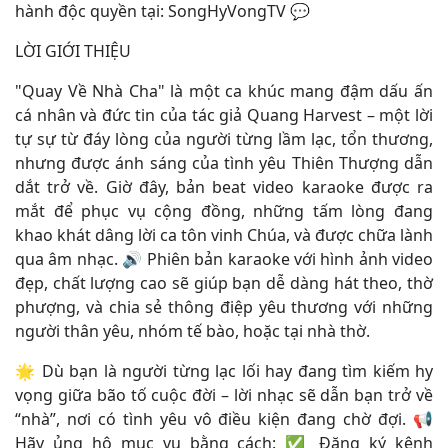
hành độc quyền tại: SongHyVongTV 💬
LỜI GIỚI THIỆU
"Quay Về Nhà Cha" là một ca khúc mang đậm dấu ấn
cá nhân và đức tin của tác giả Quang Harvest – một lời
tự sự từ đáy lòng của người từng lầm lạc, tổn thương,
nhưng được ánh sáng của tình yêu Thiên Thượng dẫn
dắt trở về. Giờ đây, bản beat video karaoke được ra
mắt để phục vụ cộng đồng, những tấm lòng đang
khao khát dâng lời ca tôn vinh Chúa, và được chữa lành
qua âm nhạc. 🔊 Phiên bản karaoke với hình ảnh video
đẹp, chất lượng cao sẽ giúp bạn dễ dàng hát theo, thờ
phượng, và chia sẻ thông điệp yêu thương với những
người thân yêu, nhóm tế bào, hoặc tại nhà thờ.
🌟 Dù bạn là người từng lạc lối hay đang tìm kiếm hy
vọng giữa bão tố cuộc đời – lời nhạc sẽ dẫn bạn trở về
“nhà”, nơi có tình yêu vô điều kiện đang chờ đợi. 📢
Hãy ủng hộ mục vụ bằng cách: ✅ Đăng ký kênh