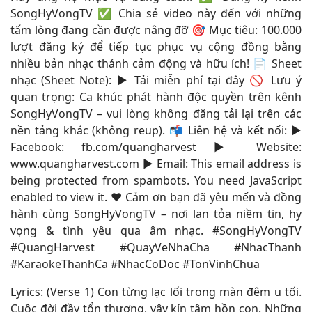
SongHyVongTV ✅ Chia sẻ video này đến với những
tấm lòng đang cần được nâng đỡ 🎯 Mục tiêu: 100.000
lượt đăng ký để tiếp tục phục vụ cộng đồng bằng
nhiều bản nhạc thánh cảm động và hữu ích! 📄 Sheet
nhạc (Sheet Note): ▶ Tải miễn phí tại đây 🚫 Lưu ý
quan trọng: Ca khúc phát hành độc quyền trên kênh
SongHyVongTV – vui lòng không đăng tải lại trên các
nền tảng khác (không reup). 📬 Liên hệ và kết nối: ▶
Facebook: fb.com/quangharvest ▶ Website:
www.quangharvest.com ▶ Email:
This email address is
being protected from spambots. You need JavaScript
enabled to view it.
❤️ Cảm ơn bạn đã yêu mến và đồng
hành cùng SongHyVongTV – nơi lan tỏa niềm tin, hy
vọng & tình yêu qua âm nhạc. #SongHyVongTV
#QuangHarvest #QuayVeNhaCha #NhacThanh
#KaraokeThanhCa #NhacCoDoc #TonVinhChua
Lyrics: (Verse 1) Con từng lạc lối trong màn đêm u tối.
Cuộc đời đầy tổn thương, vây kín tâm hồn con. Những