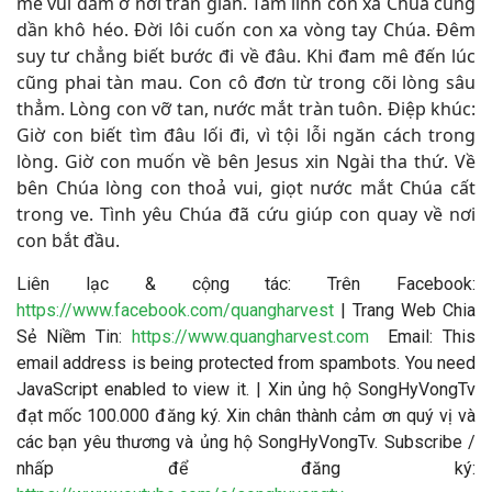
mê vui đắm ở nơi trần gian. Tâm linh con xa Chúa cũng
dần khô héo. Đời lôi cuốn con xa vòng tay Chúa. Đêm
suy tư chẳng biết bước đi về đâu. Khi đam mê đến lúc
cũng phai tàn mau. Con cô đơn từ trong cõi lòng sâu
thẳm. Lòng con vỡ tan, nước mắt tràn tuôn. Điệp khúc:
Giờ con biết tìm đâu lối đi, vì tội lỗi ngăn cách trong
lòng. Giờ con muốn về bên Jesus xin Ngài tha thứ. Về
bên Chúa lòng con thoả vui, giọt nước mắt Chúa cất
trong ve. Tình yêu Chúa đã cứu giúp con quay về nơi
con bắt đầu.
Liên lạc & cộng tác: Trên Facebook:
https://www.facebook.com/quangharvest
| Trang Web Chia
Sẻ Niềm Tin:
https://www.quangharvest.com
Email:
This
email address is being protected from spambots. You need
JavaScript enabled to view it.
| Xin ủng hộ SongHyVongTv
đạt mốc 100.000 đăng ký. Xin chân thành cảm ơn quý vị và
các bạn yêu thương và ủng hộ SongHyVongTv. Subscribe /
nhấp để đăng ký: