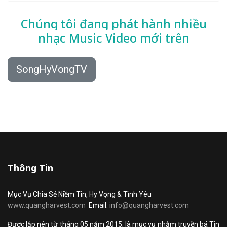
Chúng tôi đang phát hành nhiều
nhạc
Music Video mới trên
SongHyVongTV
Thông Tin
Mục Vụ Chia Sẻ Niềm Tin, Hy Vọng & Tình Yêu
www.quangharvest.com
Email:
info@quangharvest.com
Được lập nên từ tháng 05 năm 2015, là mục vụ nhằm truyền bá Tin