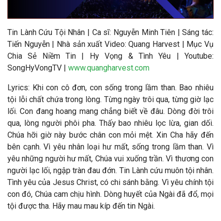
Tin Lành Cứu Tội Nhân |
Ca sĩ: Nguyễn Minh Tiên
|
Sáng tác:
Tiến Nguyễn
| Nhà sản xuất Video: Quang Harvest | Mục Vụ
Chia Sẻ Niềm Tin | Hy Vọng & Tình Yêu | Youtube:
SongHyVongTV |
www.quangharvest.com
Lyrics: Khi con cô đơn, con sống trong lầm than. Bao nhiêu
tội lỗi chất chứa trong lòng. Từng ngày trôi qua, từng giờ lạc
lối. Con đang hoang mang chẳng biết về đâu. Dòng đời trôi
qua, lòng người phôi pha. Thấy bao nhiêu lọc lừa, gian dối.
Chúa hỡi giờ này bước chân con mỏi mệt. Xin Cha hãy đến
bên cạnh. Vì yêu nhân loại hư mất, sống trong lầm than. Vì
yêu những người hư mất, Chúa vui xuống trần. Vì thương con
người lạc lối, ngập tràn đau đớn. Tin Lành cứu muôn tội nhân.
Tình yêu của Jesus Christ, có chi sánh bằng. Vì yêu chính tội
con đó, Chúa cam chịu hình. Dòng huyết của Ngài đã đổ, mọi
tội được tha. Hãy mau mau kíp đến tin Ngài.