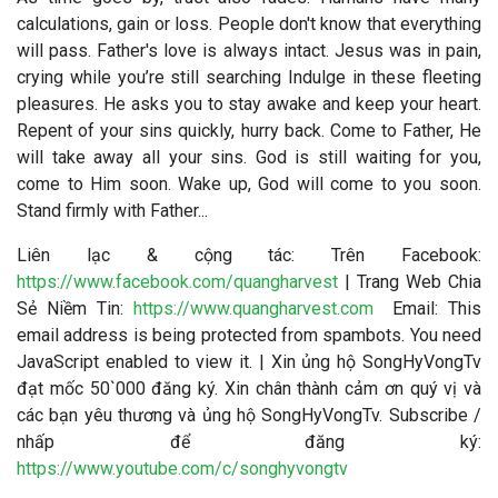
calculations, gain or loss. People don't know that everything
will pass. Father's love is always intact. Jesus was in pain,
crying while you’re still searching Indulge in these fleeting
pleasures. He asks you to stay awake and keep your heart.
Repent of your sins quickly, hurry back. Come to Father, He
will take away all your sins. God is still waiting for you,
come to Him soon. Wake up, God will come to you soon.
Stand firmly with Father...
Liên lạc & cộng tác
: Trên Facebook:
https://www.facebook.com/quangharvest
| Trang Web Chia
Sẻ Niềm Tin:
https://www.quangharvest.com
Email:
This
email address is being protected from spambots. You need
JavaScript enabled to view it.
| Xin ủng hộ SongHyVongTv
đạt mốc 50`000 đăng ký. Xin chân thành cảm ơn quý vị và
các bạn yêu thương và ủng hộ SongHyVongTv. Subscribe /
nhấp để đăng ký:
https://www.youtube.com/c/songhyvongtv