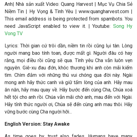
Anh
|
Nhà sản xuất Video
: Quang Harvest | Mục Vụ Chia Sẻ
Niềm Tin | Hy Vọng & Tình Yêu | www.quangharvest.com |
This email address is being protected from spambots. You
need JavaScript enabled to view it.
| Youtube:
Song Hy
Vong TV
Lyrics: Thời gian cứ trôi dần, niềm tin rồi cũng lụi tàn. Lòng
người mang bao tính toan, được mất gì. Người đâu có hay
rằng, mọi điều rồi cũng sẽ qua. Tình yêu Cha vẫn luôn vẹn
nguyên. Giê-xu đau đớn, khóc thương khi anh còn mãi kiếm
tìm. Chìm đắm với những thú vui chóng qua đời này. Ngài
mong anh hãy thức canh và giữ tấm lòng của anh. Hãy mau
ăn năn, hãy mau quay về. Hãy bước đến cùng Cha, Chúa xoá
hết tội cho anh rồi. Chúa vẫn mãi chờ anh, mau đến với Ngài.
Hãy tỉnh thức người ơi, Chúa sẽ đến cùng anh mau thôi. Hãy
vững bước cùng Cha người hỡi...
English Version: Stay Awake
As time goes by, trust also fades. Humans have many