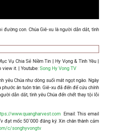
oi đường con. Chúa Giê-xu là người dẫn dắt, tình
Mục Vụ Chia Sẻ Niềm Tin | Hy Vọng & Tình Yêu |
view it.
| Youtube:
Song Hy Vong TV
tình yêu Chúa như dòng suối mát ngọt ngào. Ngày
 phước ân tuôn tràn. Giê-xu đã đến để cứu chính
gười dẫn dắt, tình yêu Chúa đến chết thay tội lỗi
ttps://www.quangharvest.com
Email:
This email
v đạt mốc 50`000 đăng ký. Xin chân thành cảm
com/c/songhyvongtv