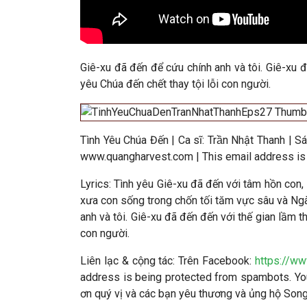
Giê-xu đã đến để cứu chính anh và tôi. Giê-xu đ
yêu Chúa đến chết thay tội lỗi con người.
Tình Yêu Chúa Đến
|
Ca sĩ:
Trần Nhật Thanh
|
Sá
www.quangharvest.com |
This email address is
Lyrics: Tình yêu Giê-xu đã đến với tâm hồn con
xưa con sống trong chốn tối tăm vực sâu và Ngà
anh và tôi. Giê-xu đã đến đến với thế gian lầm t
con người.
Liên lạc & cộng tác
: Trên Facebook:
https://w
address is being protected from spambots. You
ơn quý vị và các bạn yêu thương và ủng hộ So