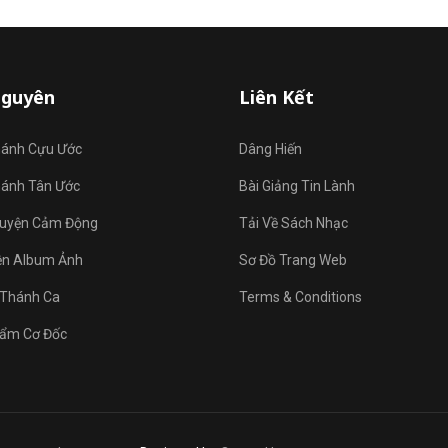
Nguyên
Liên Kết
hánh Cựu Ước
Dâng Hiến
hánh Tân Ước
Bài Giảng Tin Lành
uyện Cảm Động
Tải Về Sách Nhạc
ện Album Ảnh
Sơ Đồ Trang Web
Thánh Ca
Terms & Conditions
ẩm Cơ Đốc