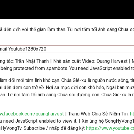
ã đến đến với thế gian lầm than. Từ nơi tăm tối ánh sáng Chúa s
ng tác:
Trần Nhật Thanh
|
Nhà sản xuất Video
: Quang Harvest | 
 being protected from spambots. You need JavaScript enabled to 
, làm đổi mới tâm linh khô cạn. Chúa Giê-xu là nguồn nước sống, 
i đến đem con trở về. Nơi sa mạc đời con khô héo, Ngài ban mưa
han. Từ nơi tăm tối ánh sáng Chúa soi đường con. Chúa Giê-xu là n
ww.facebook.com/quangharvest
| Trang Web Chia Sẻ Niềm Tin:
h
 need JavaScript enabled to view it.
| Xin ủng hộ SongHyVongT
ngHyVongTv. Subscribe / nhấp để đăng ký:
https://www.youtube.