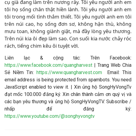
cụ già đang làm trên nương rẫy. Tôi yêu người anh em
tôi họ sống chân thật hiền lành. Tôi yêu người anh em
tôi trong mối tình thắm thiết. Tôi yêu người anh em tôi
trên núi cao, họ sống đơn sơ, không hận thù, không
mưu toan, không giành giật, mà đầy lòng yêu thương.
Trên núi kia ôi đẹp làm sao. Con suối kia nước chảy róc
rách, tiếng chim kêu ôi tuyệt vời
.
Liên lạc & cộng tác: Trên Facebook:
https://www.facebook.com/quangharvest
| Trang Web Chia
Sẻ Niềm Tin:
https://www.quangharvest.com
Email:
This
email address is being protected from spambots. You need
JavaScript enabled to view it.
| Xin ủng hộ SongHyVongTv
đạt mốc 100.000 đăng ký. Xin chân thành cảm ơn quý vị và
các bạn yêu thương và ủng hộ SongHyVongTV. Subscribe /
nhấp để đăng ký:
https://www.youtube.com/@songhyvongtv