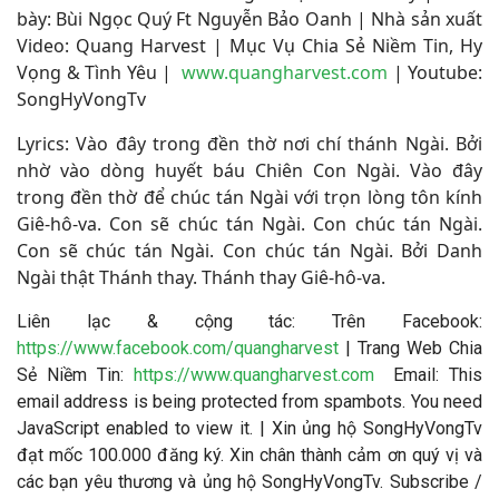
bày: Bùi Ngọc Quý Ft Nguyễn Bảo Oanh
|
Nhà sản xuất
Video: Quang Harvest | Mục Vụ Chia Sẻ Niềm Tin, Hy
Vọng & Tình Yêu |
www.quangharvest.com
|
Youtube:
SongHyVongTv
Lyrics: Vào đây trong đền thờ nơi chí thánh Ngài. Bởi
nhờ vào dòng huyết báu Chiên Con Ngài. Vào đây
trong đền thờ để chúc tán Ngài với trọn lòng tôn kính
Giê-hô-va. Con sẽ chúc tán Ngài. Con chúc tán Ngài.
Con sẽ chúc tán Ngài. Con chúc tán Ngài. Bởi Danh
Ngài thật Thánh thay. Thánh thay Giê-hô-va.
Liên lạc & cộng tác: Trên Facebook:
https://www.facebook.com/quangharvest
| Trang Web Chia
Sẻ Niềm Tin:
https://www.quangharvest.com
Email:
This
email address is being protected from spambots. You need
JavaScript enabled to view it.
| Xin ủng hộ SongHyVongTv
đạt mốc 100.000 đăng ký. Xin chân thành cảm ơn quý vị và
các bạn yêu thương và ủng hộ SongHyVongTv. Subscribe /