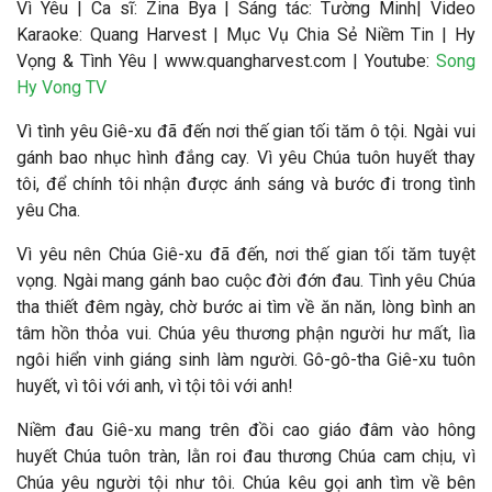
Vì Yêu
|
Ca sĩ:
Zina Bya
|
Sáng tác: Tường Minh
|
Video
Karaoke: Quang Harvest | Mục Vụ Chia Sẻ Niềm Tin | Hy
Vọng & Tình Yêu | www.quangharvest.com | Youtube:
Song
Hy Vong TV
Vì tình yêu Giê-xu đã đến nơi thế gian tối tăm ô tội. Ngài vui
gánh bao nhục hình đắng cay. Vì yêu Chúa tuôn huyết thay
tôi, để chính tôi nhận được ánh sáng và bước đi trong tình
yêu Cha.
Vì yêu nên Chúa Giê-xu đã đến, nơi thế gian tối tăm tuyệt
vọng. Ngài mang gánh bao cuộc đời đớn đau. Tình yêu Chúa
tha thiết đêm ngày, chờ bước ai tìm về ăn năn, lòng bình an
tâm hồn thỏa vui. Chúa yêu thương phận người hư mất, lìa
ngôi hiển vinh giáng sinh làm người. Gô-gô-tha Giê-xu tuôn
huyết, vì tôi với anh, vì tội tôi với anh!
Niềm đau Giê-xu mang trên đồi cao giáo đâm vào hông
huyết Chúa tuôn tràn, lằn roi đau thương Chúa cam chịu, vì
Chúa yêu người tội như tôi. Chúa kêu gọi anh tìm về bên