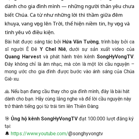
dành cho gia đình mình — những người thân yêu chưa
biết Chúa. Ca từ như những lời thì thầm giữa đêm
khuya, vang vọng lên Trời, thể hiện niềm tin, hy vọng và
tình yêu vô điều kiện.
Bài hát được sáng tác bởi
Hứa Văn Tường
, trình bày bởi ca
sĩ người Ê Đê
Y Chel Niê
, dưới sự sản xuất video của
Quang Harvest
và phát hành trên kênh
SongHyVongTV
.
Đây không chỉ là âm nhạc, mà còn là một lời cầu nguyện –
mong ước cho gia đình được bước vào ánh sáng của Chúa
Giê-xu.
🙏 Nếu bạn đang cầu thay cho gia đình mình, đây là bài hát
dành cho bạn. Hãy cùng lắng nghe và để lời cầu nguyện này
trở thành tiếng gọi từ trái tim lên Thiên Đàng.
🎯
Ủng hộ kênh SongHyVongTV
đạt 100.000 lượt đăng ký
tại:
🔔
https://www.youtube.com/
@songhyvongtv