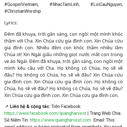
#GospelVietnam, #NhacTamLinh, #LoiCauNguyen,
#ChristianWorship
Lyrics:
Đêm đã khuya, trời gần sáng, con ngồi một mình khóc
thầm với Cha. Xin Chúa cứu gia đình con. Xin Chúa cứu
gia đình con. Nhiều đêm con khóc thầm nhiều lắm
Chúa ơi! Xin Ngài giấu những giọt nước mắt con trong
ve áo Ngài. Đêm đã khuya, trời gần sáng, con ngồi một
mình kêu cầu với Cha. Họ không có Chúa, họ sẽ về
đâu? Họ không có Chúa, họ sẽ về đâu? Xin Chúa cứu
gia đình con. Xin Chúa cứu gia đình con. Họ không có
Chúa, họ sẽ về đâu? Họ không có Chúa, họ sẽ về đâu?
Xin Chúa cứu gia đình con. Xin Chúa cứu gia đình con.
📌
Liên hệ & cộng tác:
Trên Facebook:
https://www.facebook.com/quangharvest
| Trang Web Chia
Sẻ Niềm Tin:
https://www.quangharvest.com
Email:
This
email address is being protected from spambots. You need