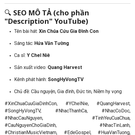
🔍
SEO MÔ TẢ (cho phần
"Description" YouTube)
Tên bài hát:
Xin Chúa Cứu Gia Đình Con
Sáng tác:
Hứa Văn Tường
Ca sĩ:
Y Chel Niê
Sản xuất video:
Quang Harvest
Kênh phát hành:
SongHyVongTV
Chủ đề: Cầu nguyện, Gia đình, Đức tin, Niềm hy vọng
#XinChuaCuuGiaDinhCon, #YChelNie, #QuangHarvest,
#SongHyVongTV, #NhacThanhCa, #NhacCoDoc,
#NhacCauNguyen, #TinhYeuCuaChua,
#CauNguyenChoGiaDinh, #NhacTinLanh,
#ChristianMusicVietnam, #EdeGospel, #HuaVanTuong,